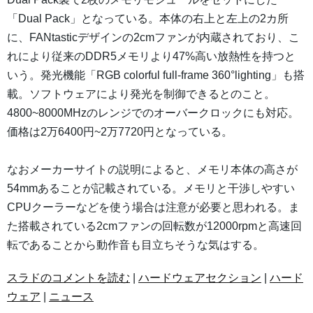
「Dual Pack」となっている。本体の右上と左上の2カ所
に、FANtasticデザインの2cmファンが内蔵されており、こ
れにより従来のDDR5メモリより47%高い放熱性を持つと
いう。発光機能「RGB colorful full-frame 360°lighting」も搭
載。ソフトウェアにより発光を制御できるとのこと。
4800~8000MHzのレンジでのオーバークロックにも対応。
価格は2万6400円~2万7720円となっている。
なおメーカーサイトの説明によると、メモリ本体の高さが
54mmあることが記載されている。メモリと干渉しやすい
CPUクーラーなどを使う場合は注意が必要と思われる。ま
た搭載されている2cmファンの回転数が12000rpmと高速回
転であることから動作音も目立ちそうな気はする。
スラドのコメントを読む
|
ハードウェアセクション
|
ハード
ウェア
|
ニュース