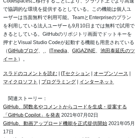
Codespacesに移行することにより、クラウド上でより高速
で協調的な環境を提供するとしている。この機能は個人ユ
ーザーは当面無料で利用可能。TeamとEnterpriseのプラン
を利用している法人ユーザーも9月10日までは無料で試用で
きるとしている。GitHubのリポジトリ画面でドットキーを
押すとVisual Studio Codeが起動する機能も用意されている
（
GitHubブログ
、
、
ITmedia
、
GIGAZINE
、
池田泰延氏のツ
イート
）。
スラドのコメントを読む
|
ITセクション
|
オープンソース
|
マイクロソフト
|
プログラミング
|
インターネット
関連ストーリー：
GitHub、関数名やコメントからコードを生成・提案する
「GitHub Copilot」を発表
2021年07月02日
GitHub、動画アップロード機能を正式提供開始
2021年05月
17日