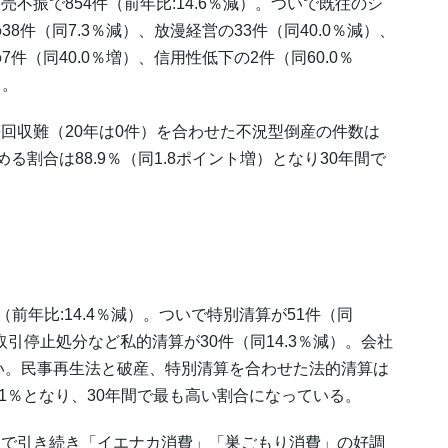
振で854件（前年比:14.6％減）。ついで既往のシ
38件（同7.3％減）、放漫経営の33件（同40.0％減）、
7件（同40.0％増）、信用性低下の2件（同60.0％
る。
収難（20年は0件）を合わせた不況型倒産の件数は
める割合は88.9％（同1.8ポイント増）となり30年間で
前年比:14.4％減）。ついで特別清算が51件（同
、取引停止処分など私的清算が30件（同14.3％減）。会社
ない。民事再生法と破産、特別清算を合わせた法的清算は
97.1％となり、30年間で最も高い割合になっている。
で引き続き「イエナカ消費」「巣ごもり消費」の好調