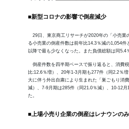
■新型コロナの影響で倒産減少
29日、東京商工リサーチが2020年の「小売業
る小売業の倒産件数は前年比14.3％減の1,054
以降で最も少なくなった。また負債総額は同5.4％減
倒産件数を四半期ベースで振り返ると、消費税の増
比:12.6％増）、20年1-3月期も277件（同
大に伴う外出自粛により生まれた「巣ごもり消費」や、
減）、7-9月期は285件（同21.0％減）、10-1
た。
■上場小売り企業の倒産はレナウンの