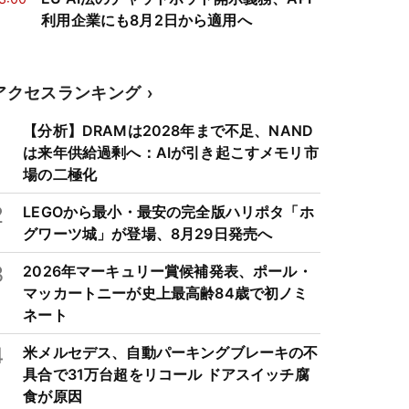
利用企業にも8月2日から適用へ
アクセスランキング
1
【分析】DRAMは2028年まで不足、NAND
は来年供給過剰へ：AIが引き起こすメモリ市
場の二極化
2
LEGOから最小・最安の完全版ハリポタ「ホ
グワーツ城」が登場、8月29日発売へ
3
2026年マーキュリー賞候補発表、ポール・
マッカートニーが史上最高齢84歳で初ノミ
ネート
4
米メルセデス、自動パーキングブレーキの不
具合で31万台超をリコール ドアスイッチ腐
食が原因