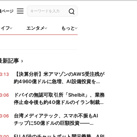
員ページ
記事を検索
ライフ
エンタメ
もっと
最新記事
【決算分析】米アマゾンのAWS受注残が
3:13
約4960億ドルに急増、AI設備投資を
2200億ドルへ引き上げ
ドバイの無認可取引所「Shelbit」、業務
3:06
停止命令後も約40億ドルのイラン制裁回
避資金を処理か
台湾メディアテック、スマホ不振もAI
3:06
チップに50億ドルの巨額投資——
Broadcomの牙城に挑む
EU AI法のチャットボット開示義務、API
3:00