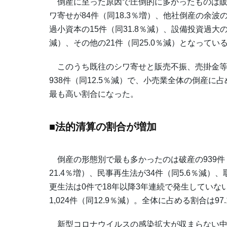
倒産に至った原因で圧倒的に多かったものは販売不
ワ寄せが84件（同18.3％増）、他社倒産の余波の
過小資本の15件（同31.8％減）、設備投資過大の
減）、その他の21件（同25.0％減）となってい
このうち既往のシワ寄せと販売不振、売掛金等回
938件（同12.5％減）で、小売業全体の倒産に占
最も高い割合になった。
■法的清算の割合が増加
倒産の形態別で最も多かったのは破産の939件（
21.4％増）、民事再生法が34件（同5.6％減）
更生法は0件で18年以降3年連続で発生してい
1,024件（同12.9％減）。全体に占める割合は
新型コロナウイルスの感染拡大が収まらない中