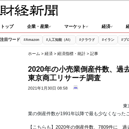
トップ
企業・産業
マーケット
経済
注目ワード
#Amazon
#人工知能（AI）
#クラウド
#イラン
#ブ
ホーム
>
経済
>
経済指標・統計
> 記事
2020年の小売業倒産件数、
東京商工リサーチ調査
2021年1月30日 08:58
東京
業の倒産件数が1991年以降で最も少なくなった
【こちらも】
2020年の倒産件数、7809件に 