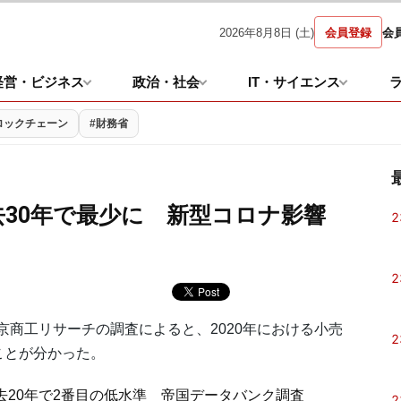
2026年8月8日 (土)
会員登録
会
経営・ビジネス
政治・社会
IT・サイエンス
ロックチェーン
#財務省
過去30年で最少に 新型コロナ影響
2
2
商工リサーチの調査によると、2020年における小売
2
ことが分かった。
過去20年で2番目の低水準 帝国データバンク調査
2