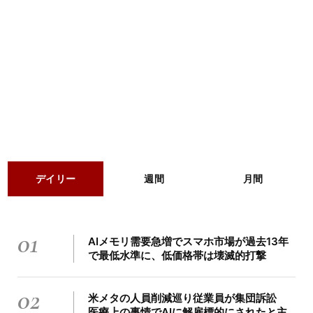
デイリー
週間
月間
01
AIメモリ需要急増でスマホ市場が過去13年
で最低水準に、低価格帯は壊滅的打撃
02
米メタの人員削減巡り従業員が集団訴訟
医療上の事情でAIに解雇標的にされたと主