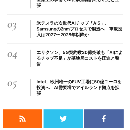
張
03
米テスラの次世代AIチップ「AI5」、
Samsungの2nmプロセスで製造へ 車載投
入は2027〜2028年以降か
04
エリクソン、5G契約数30億突破も「AIによ
るチップ不足」が基地局コストを圧迫と警
告
05
Intel、欧州唯一のEUV工場に50億ユーロを
投資へ AI需要増でアイルランド拠点を拡
張