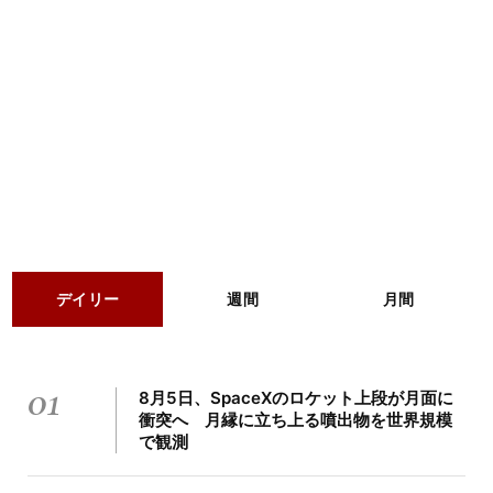
デイリー
週間
月間
01
8月5日、SpaceXのロケット上段が月面に
衝突へ 月縁に立ち上る噴出物を世界規模
で観測