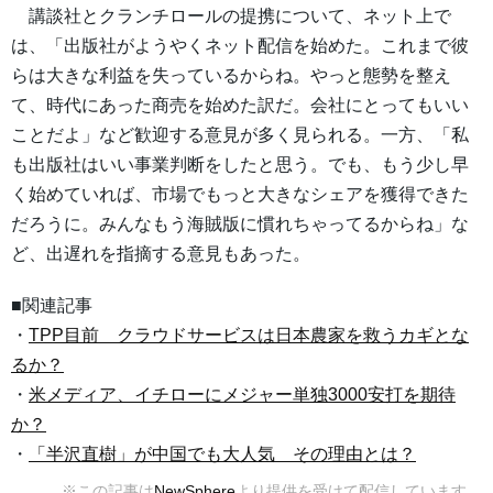
講談社とクランチロールの提携について、ネット上で
は、「出版社がようやくネット配信を始めた。これまで彼
らは大きな利益を失っているからね。やっと態勢を整え
て、時代にあった商売を始めた訳だ。会社にとってもいい
ことだよ」など歓迎する意見が多く見られる。一方、「私
も出版社はいい事業判断をしたと思う。でも、もう少し早
く始めていれば、市場でもっと大きなシェアを獲得できた
だろうに。みんなもう海賊版に慣れちゃってるからね」な
ど、出遅れを指摘する意見もあった。
■関連記事
・
TPP目前 クラウドサービスは日本農家を救うカギとな
るか？
・
米メディア、イチローにメジャー単独3000安打を期待
か？
・
「半沢直樹」が中国でも大人気 その理由とは？
※この記事は
NewSphere
より提供を受けて配信しています。