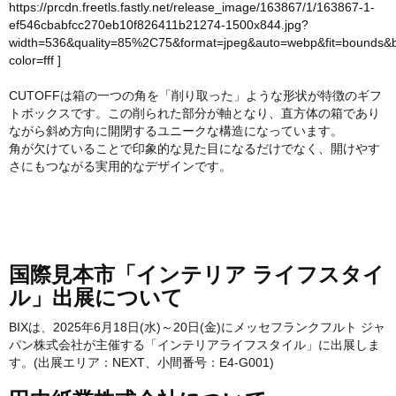
https://prcdn.freetls.fastly.net/release_image/163867/1/163867-1-
ef546cbabfcc270eb10f826411b21274-1500x844.jpg?
width=536&quality=85%2C75&format=jpeg&auto=webp&fit=bounds&
color=fff
]
CUTOFFは箱の一つの角を「削り取った」ような形状が特徴のギフ
トボックスです。この削られた部分が軸となり、直方体の箱であり
ながら斜め方向に開閉するユニークな構造になっています。
角が欠けていることで印象的な見た目になるだけでなく、開けやす
さにもつながる実用的なデザインです。
国際見本市「インテリア ライフスタイ
ル」出展について
BIXは、2025年6月18日(水)～20日(金)にメッセフランクフルト ジャ
パン株式会社が主催する「インテリアライフスタイル」に出展しま
す。(出展エリア：NEXT、小間番号：E4-G001)