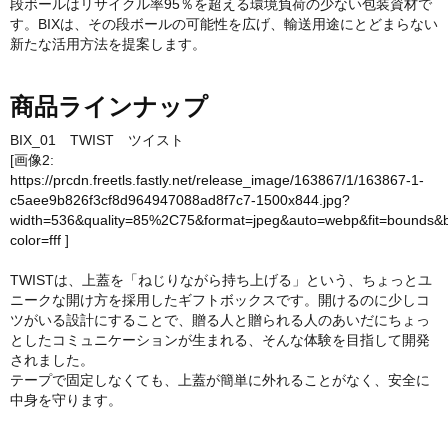
段ボールはリサイクル率95％を超える環境負荷の少ない包装資材で
す。BIXは、その段ボールの可能性を広げ、輸送用途にとどまらない
新たな活用方法を提案します。
商品ラインナップ
BIX_01 TWIST ツイスト
[画像2:
https://prcdn.freetls.fastly.net/release_image/163867/1/163867-1-
c5aee9b826f3cf8d964947088ad8f7c7-1500x844.jpg?
width=536&quality=85%2C75&format=jpeg&auto=webp&fit=bounds&
color=fff
]
TWISTは、上蓋を「ねじりながら持ち上げる」という、ちょっとユ
ニークな開け方を採用したギフトボックスです。開けるのに少しコ
ツがいる設計にすることで、贈る人と贈られる人のあいだにちょっ
としたコミュニケーションが生まれる、そんな体験を目指して開発
されました。
テープで固定しなくても、上蓋が簡単に外れることがなく、安全に
中身を守ります。