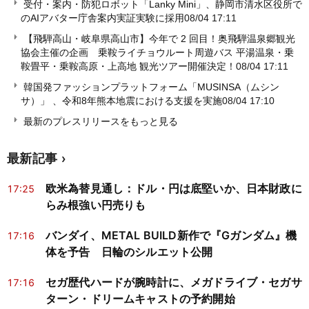
受付・案内・防犯ロボット「Lanky Mini」、静岡市清水区役所で
のAIアバター庁舎案内実証実験に採用
08/04 17:11
【飛騨高山・岐阜県高山市】今年で 2 回目！奥飛騨温泉郷観光
協会主催の企画 乗鞍ライチョウルート周遊バス 平湯温泉・乗
鞍畳平・乗鞍高原・上高地 観光ツアー開催決定！
08/04 17:11
韓国発ファッションプラットフォーム「MUSINSA（ムシン
サ）」 、令和8年熊本地震における支援を実施
08/04 17:10
最新のプレスリリースをもっと見る
最新記事
欧米為替見通し：ドル・円は底堅いか、日本財政に
17:25
らみ根強い円売りも
バンダイ、METAL BUILD新作で『Gガンダム』機
17:16
体を予告 日輪のシルエット公開
セガ歴代ハードが腕時計に、メガドライブ・セガサ
17:16
ターン・ドリームキャストの予約開始