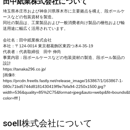
田中紙業株式会社について
埼玉県本庄市および神奈川県厚木市に主要拠点を構え、段ボールケ
ースなどの包装資材を製造。
同社の製品は、工業製品および一般消費者向け製品の梱包および輸
送用途に幅広く活用されています。
会社名：田中紙業株式会社
本社：〒124-0014 東京都葛飾区東四つ木4-35-19
代表者：代表取締役 田中 伸尚
事業内容：段ボールケースなどの包装資材の製造、段ボール製品の
設計
https://tanaka296.co.jp/
[画像8:
https://prcdn.freetls.fastly.net/release_image/163867/1/163867-1-
080c71bd5744d8181430419f9e7bfa94-2250x1500.jpg?
width=536&quality=85%2C75&format=jpeg&auto=webp&fit=bounds&
color=fff
]
soell株式会社について