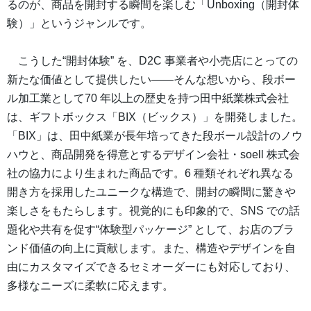
るのが、商品を開封する瞬間を楽しむ「Unboxing（開封体
験）」というジャンルです。
こうした“開封体験” を、D2C 事業者や小売店にとっての
新たな価値として提供したい――そんな想いから、段ボー
ル加工業として70 年以上の歴史を持つ田中紙業株式会社
は、ギフトボックス「BIX（ビックス）」を開発しました。
「BIX」は、田中紙業が長年培ってきた段ボール設計のノウ
ハウと、商品開発を得意とするデザイン会社・soell 株式会
社の協力により生まれた商品です。6 種類それぞれ異なる
開き方を採用したユニークな構造で、開封の瞬間に驚きや
楽しさをもたらします。視覚的にも印象的で、SNS での話
題化や共有を促す“体験型パッケージ” として、お店のブラ
ンド価値の向上に貢献します。また、構造やデザインを自
由にカスタマイズできるセミオーダーにも対応しており、
多様なニーズに柔軟に応えます。