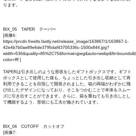
ります。
BIX_05 TAPER テーパー
[画像6:
https://prcdn.freetls.fastly.net/release_image/163867/1/163867-1-
42e4b7b0ae89e6de3795daf43705336c-1500x844.jpg?
width=536&quality=85%2C75&format=jpeg&auto=webp&fit=bounds&
color=fff
]
TAPERは引き出しのような形状をしたギフトボックスです。ギフト
ボックスとして使用した後も、ちょっとした引き出し収納として再
利用できることを目指して開発されました。箱の両端がわずかに飛
び出したデザインになっており、そこをつかむことで本体をスムー
ズに引き出すことができます。さらに、箱を重ねても引き出しとし
て機能するよう、形状にも工夫が施されています。
BIX_06 CUTOFF カットオフ
[画像7: