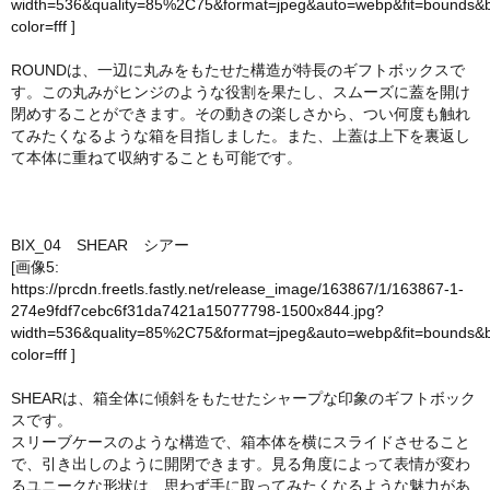
width=536&quality=85%2C75&format=jpeg&auto=webp&fit=bounds&
color=fff
]
ROUNDは、一辺に丸みをもたせた構造が特長のギフトボックスで
す。この丸みがヒンジのような役割を果たし、スムーズに蓋を開け
閉めすることができます。その動きの楽しさから、つい何度も触れ
てみたくなるような箱を目指しました。また、上蓋は上下を裏返し
て本体に重ねて収納することも可能です。
BIX_04 SHEAR シアー
[画像5:
https://prcdn.freetls.fastly.net/release_image/163867/1/163867-1-
274e9fdf7cebc6f31da7421a15077798-1500x844.jpg?
width=536&quality=85%2C75&format=jpeg&auto=webp&fit=bounds&
color=fff
]
SHEARは、箱全体に傾斜をもたせたシャープな印象のギフトボック
スです。
スリーブケースのような構造で、箱本体を横にスライドさせること
で、引き出しのように開閉できます。見る角度によって表情が変わ
るユニークな形状は、思わず手に取ってみたくなるような魅力があ