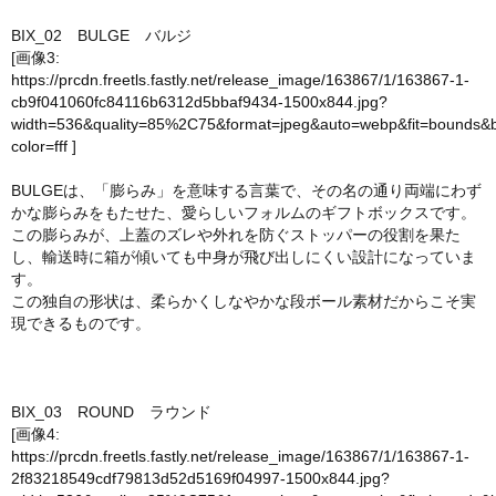
BIX_02 BULGE バルジ
[画像3:
https://prcdn.freetls.fastly.net/release_image/163867/1/163867-1-
cb9f041060fc84116b6312d5bbaf9434-1500x844.jpg?
width=536&quality=85%2C75&format=jpeg&auto=webp&fit=bounds&
color=fff
]
BULGEは、「膨らみ」を意味する言葉で、その名の通り両端にわず
かな膨らみをもたせた、愛らしいフォルムのギフトボックスです。
この膨らみが、上蓋のズレや外れを防ぐストッパーの役割を果た
し、輸送時に箱が傾いても中身が飛び出しにくい設計になっていま
す。
この独自の形状は、柔らかくしなやかな段ボール素材だからこそ実
現できるものです。
BIX_03 ROUND ラウンド
[画像4:
https://prcdn.freetls.fastly.net/release_image/163867/1/163867-1-
2f83218549cdf79813d52d5169f04997-1500x844.jpg?