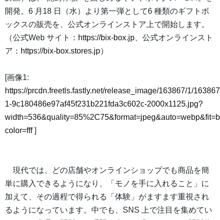
開発。6 月18 日（水）より第一弾として6 種類のギフトボ
ックスの販売を、公式オンラインストア上で開始します。
（公式Web サイト：
https://bix-box.jp
、公式オンラインスト
ア：
https://bix-box.stores.jp
）
[画像1:
https://prcdn.freetls.fastly.net/release_image/163867/1/163867
1-9c180486e97af45f231b221fda3c602c-2000x1125.jpg?
width=536&quality=85%2C75&format=jpeg&auto=webp&fit=
color=fff
]
現代では、どの店舗やオンラインショップでも商品を簡
単に購入できるようになり、「モノを手に入れること」に
加えて、その過程で得られる「体験」がますます重視され
るようになっています。中でも、SNS 上で注目を集めてい