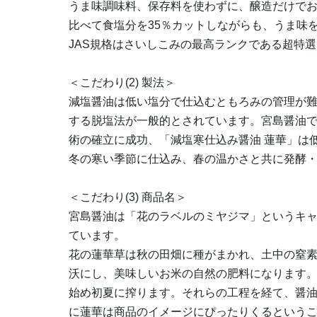
うま味調味料、保存料を使わずに、醸造だけで
比べて食塩分を35％カットしながらも、うま味
JAS規格はさいしこみの最高ランクである超特
＜こだわり(2) 製法＞
減塩醤油は低い塩分で仕込むともろみの管理が
する脱塩法が一般的とされています。宮島醤油
術の確立に成功、「減塩寒仕込み醤油 蓮華」は
冬の寒い季節に仕込み、春の温かさと共に発酵
＜こだわり(3) 商品名＞
宮島醤油は「花のラベルのミヤジマ」というキ
ています。
花の蓮華草は秋の田畑に種がまかれ、土中の窒
沃にし、美味しいお米の自然の肥料になります。
始め初夏に搾ります。それらの工程を経て、醤
に蓮華は商品のイメージにぴったりくるという