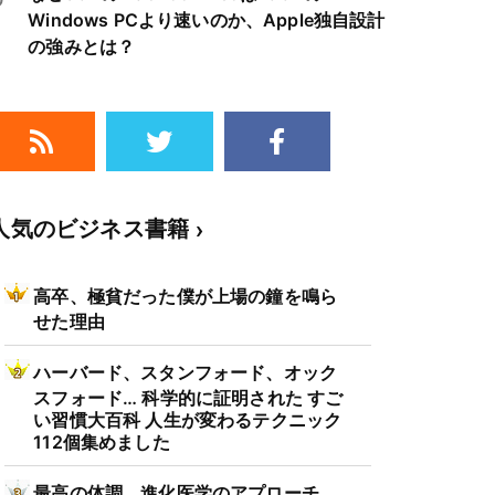
め注意
Windows PCより速いのか、Apple独自設計
の強みとは？
人気のビジネス書籍
高卒、極貧だった僕が上場の鐘を鳴ら
せた理由
ハーバード、スタンフォード、オック
スフォード… 科学的に証明された すご
い習慣大百科 人生が変わるテクニック
112個集めました
最高の体調 進化医学のアプローチ