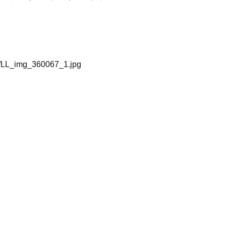
67/LL_img_360067_1.jpg