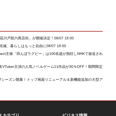
T in 花川戸助六商店街」が開催決定！
08/07 18:00
ス軽減、暮らしはもっと自由に
08/07 18:00
pect主催「田んぼラグビー」は100名超が熱狂しNHKで放送され
Tuber主演の人気ノベルゲーム11作品が30％OFF！期間限定
/27シーズン開幕！トップ画面リニューアル＆新機能追加の大型ア
スカテゴリ
ビジネス情報