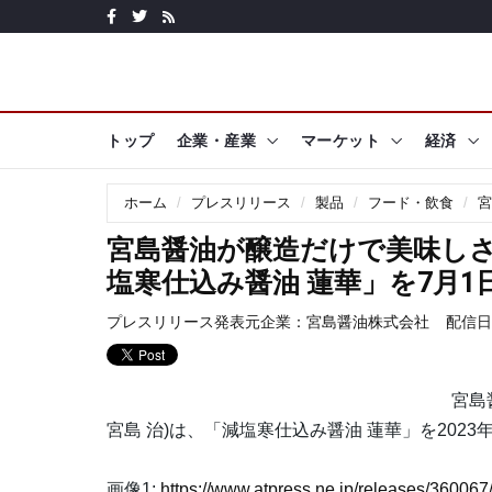
トップ
企業・産業
マーケット
経済
ホーム
プレスリリース
製品
フード・飲食
宮
宮島醤油が醸造だけで美味し
塩寒仕込み醤油 蓮華」を7月1
プレスリリース発表元企業：
宮島醤油株式会社
配信日時:
宮島
宮島 治)は、「減塩寒仕込み醤油 蓮華」を2023
画像1:
https://www.atpress.ne.jp/releases/3600