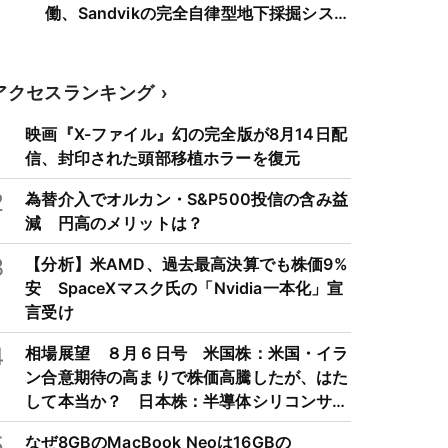
働、Sandvikの完全自律型地下採掘システ
ムを導入
アクセスランキング
1
映画『X-ファイル』幻の完全版が8月14日配
信、封印された頭部移植ホラーを復元
2
為替介入でオルカン・S&P500投信の含み益
減 円高のメリットは？
3
【分析】米AMD、過去最高決算でも株価9%
安 SpaceXマスク氏の「Nvidia一本化」宣
言受け
4
相場展望 ８月６日号 米国株：米国・イラ
ン合意期待の高まりで株価高騰したが、はた
して本当か？ 日本株：半導体シリコンサイ
クルは3～4年周期で好・不況を繰り返すた
5
なぜ8GBのMacBook Neoは16GBの