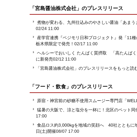
「宮島醤油株式会社」
のプレスリリース
煮物が変わる、九州仕込みのやさしい醤油「あまうま
02/24 11:00
産学官連携『ベジモリ日和プロジェクト』発「11種の
栃木県限定で発売！
02/17 11:00
ヘルシーでおいしく たんぱく質摂取 「高たんぱく
に新発売
02/12 11:00
「宮島醤油株式会社」のプレスリリースをもっと読
「フード・飲食」
のプレスリリース
原宿・神宮前の砂糖不使用スムージー専門店「WELLNE
猛暑の大阪で、涼と塩分を一杯に！北区のペット同
17:00
食品ロス約3,000kgを地域の笑顔へ 40社とと
日(土)開催
08/07 17:00