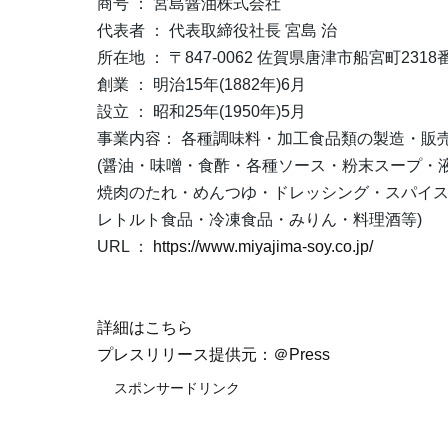
商号 ： 宮島醤油株式会社
代表者 ： 代表取締役社長 宮島 治
所在地 ： 〒847-0062 佐賀県唐津市船宮町2318
創業 ： 明治15年(1882年)6月
設立 ： 昭和25年(1950年)5月
事業内容： 各種調味料・加工食品類の製造・販
(醤油・味噌・食酢・各種ソース・粉末スープ・
焼肉のたれ・めんつゆ・ドレッシング・スパイ
レトルト食品・冷凍食品・みりん・料理酒等)
URL ：
https://www.miyajima-soy.co.jp/
詳細はこちら
プレスリリース提供元：＠Press
スポンサードリンク