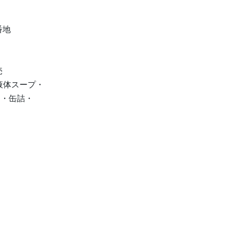
番地
売
液体スープ・
ス・缶詰・