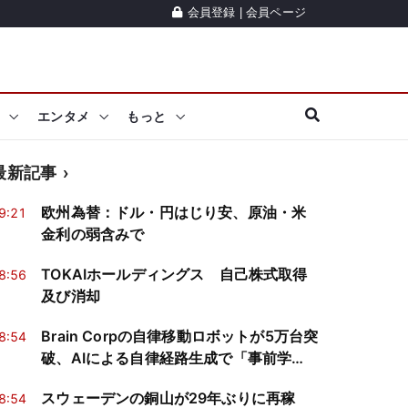
会員登録
|
会員ページ
エンタメ
もっと
最新記事
欧州為替：ドル・円はじり安、原油・米
9:21
金利の弱含みで
TOKAIホールディングス 自己株式取得
8:56
及び消却
Brain Corpの自律移動ロボットが5万台突
8:54
破、AIによる自律経路生成で「事前学
習」が不要に
スウェーデンの銅山が29年ぶりに再稼
8:54