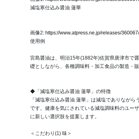
減塩寒仕込み醤油 蓮華
画像2:
https://www.atpress.ne.jp/releases/3600
使用例
宮島醤油は、明治15年(1882年)佐賀県唐津
礎としながら、各種調味料・加工食品の製造・
◆「減塩寒仕込み醤油 蓮華」の特徴
「減塩寒仕込み醤油 蓮華」は減塩でありながら
です。健康を気にされている減塩調味料のユー
に新しい選択肢を提案します。
＜こだわり(1) 味＞