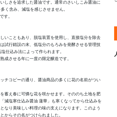
おいしさを追求した醤油です。通常のさいしこみ醤油に
を多く含み、減塩を感じさせません。
選です。
難しいこともあり、脱塩装置を使用し、直接塩分を除去
では試行錯誤の末、低塩分のもろみを発酵させる管理技
低塩仕込み法によって作られます。
・熟成させる年に一度の限定醸造です。
ャッチコピーの通り、醤油商品の多くに花の名前がつい
素を蓄え春に可憐な花を咲かせます。そののち土地を肥
「減塩寒仕込み醤油 蓮華」も寒くなってから仕込みを
油となり美味しい料理の味の支えになります。このよう
ことからその名がつけられました。