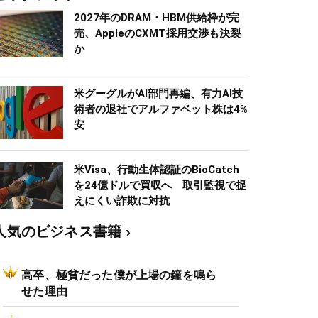
2027年のDRAM・HBM供給枠が完
売、AppleのCXMT採用交渉も決裂
か
米グーグルがAI部門再編、有力AI技
術者の退社でアルファベット株は4%
安
米Visa、行動生体認証のBioCatch
を24億ドルで買収へ 取引監視で捉
えにくい詐欺に対抗
人気のビジネス書籍
高卒、極貧だった僕が上場の鐘を鳴ら
せた理由