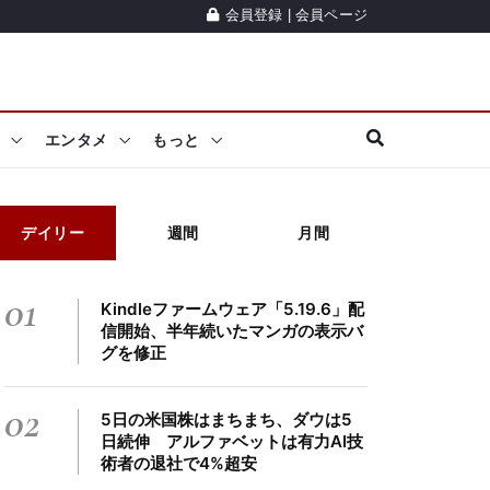
会員登録
|
会員ページ
エンタメ
もっと
デイリー
週間
月間
01
Kindleファームウェア「5.19.6」配
信開始、半年続いたマンガの表示バ
グを修正
02
5日の米国株はまちまち、ダウは5
日続伸 アルファベットは有力AI技
術者の退社で4%超安