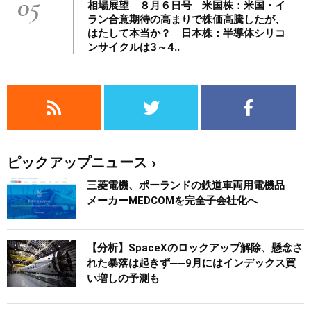
05
相場展望 ８月６日号 米国株：米国・イ
ラン合意期待の高まりで株価高騰したが、
はたして本当か？ 日本株：半導体シリコ
ンサイクルは3～4..
ピックアップニュース
三菱電機、ポーランドの鉄道車両用電機品
メーカーMEDCOMを完全子会社化へ
【分析】SpaceXのロックアップ解除、懸念さ
れた暴落は起きず──9月にはインデックス買
い増しの予測も