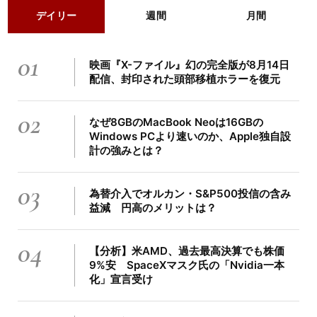
デイリー
週間
月間
01
映画『X-ファイル』幻の完全版が8月14日
配信、封印された頭部移植ホラーを復元
02
なぜ8GBのMacBook Neoは16GBの
Windows PCより速いのか、Apple独自設
計の強みとは？
03
為替介入でオルカン・S&P500投信の含み
益減 円高のメリットは？
04
【分析】米AMD、過去最高決算でも株価
9%安 SpaceXマスク氏の「Nvidia一本
化」宣言受け