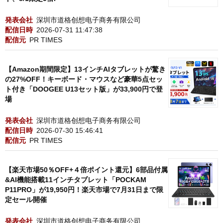
発表会社
深圳市道格创想电子商务有限公司
配信日時
2026-07-31 11:47:38
配信元
PR TIMES
【Amazon期間限定】13インチAIタブレットが驚き
の27%OFF！キーボード・マウスなど豪華5点セッ
ト付き「DOOGEE U13セット版」が33,900円で登
場
発表会社
深圳市道格创想电子商务有限公司
配信日時
2026-07-30 15:46:41
配信元
PR TIMES
【楽天市場50％OFF+４倍ポイント還元】6部品付属
&AI機能搭載11インチタブレット「POCKAM
P11PRO」が19,950円！楽天市場で7月31日まで限
定セール開催
発表会社
深圳市道格创想电子商务有限公司