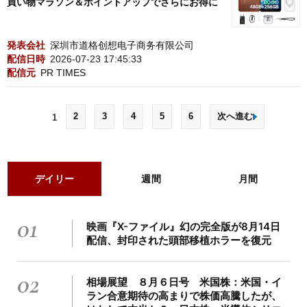
買い物マラソン＆ポイントアップでさらにお得に
発表会社
深圳市道格创想电子商务有限公司
配信日時
2026-07-23 17:45:33
配信元
PR TIMES
2
3
4
5
6
次へ進む
1
デイリー
週間
月間
01
映画『X-ファイル』幻の完全版が8月14日
配信、封印された頭部移植ホラーを復元
02
相場展望 ８月６日号 米国株：米国・イ
ラン合意期待の高まりで株価高騰したが、