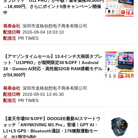
タブレット「U11 PRO」が半額！通常価格36,800円
→18,400円、さらにポイント5倍キャンペーン開催
中
発表会社
深圳市道格创想电子商务有限公司
配信日時
2026-08-04 18:03:10
配信元
PR TIMES
【アマゾンタイムセール】13.4インチ大画面タブレ
ット「U13PRO」が期間限定30％OFF！Android
16・Gemini AI対応・高性能32GB RAM搭載モデル
が34,900円
発表会社
深圳市道格创想电子商务有限公司
配信日時
2026-08-01 13:45:30
配信元
PR TIMES
【楽天市場50％OFF】DOOGEE最新AIスマートウ
ォッチ「ANYMOVING M1 Pro」登場！GPT AI・
L1+L5 GPS・Bluetooth通話・178種類運動モー
ド、8/1限定5倍P