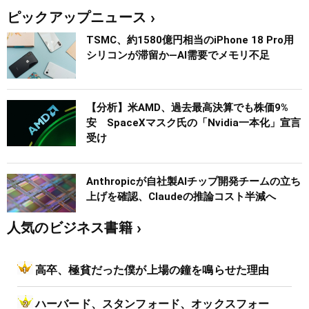
ピックアップニュース
TSMC、約1580億円相当のiPhone 18 Pro用
シリコンが滞留か―AI需要でメモリ不足
【分析】米AMD、過去最高決算でも株価9%
安 SpaceXマスク氏の「Nvidia一本化」宣言
受け
Anthropicが自社製AIチップ開発チームの立ち
上げを確認、Claudeの推論コスト半減へ
人気のビジネス書籍
高卒、極貧だった僕が上場の鐘を鳴らせた理由
ハーバード、スタンフォード、オックスフォー