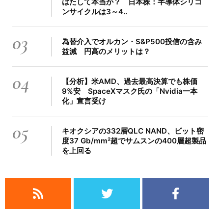
はたして本当か？ 日本株：半導体シリコ
ンサイクルは3～4..
03
為替介入でオルカン・S&P500投信の含み
益減 円高のメリットは？
04
【分析】米AMD、過去最高決算でも株価
9%安 SpaceXマスク氏の「Nvidia一本
化」宣言受け
05
キオクシアの332層QLC NAND、ビット密
度37 Gb/mm²超でサムスンの400層超製品
を上回る