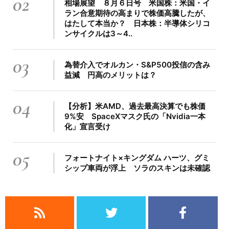
02
相場展望 ８月６日号 米国株：米国・イ
ラン合意期待の高まりで株価高騰したが、
はたして本当か？ 日本株：半導体シリコ
ンサイクルは3～4..
03
為替介入でオルカン・S&P500投信の含み
益減 円高のメリットは？
04
【分析】米AMD、過去最高決算でも株価
9%安 SpaceXマスク氏の「Nvidia一本
化」宣言受け
05
フォートナイト×キングダム ハーツ、グミ
シップ車両が浮上 ソラのスキンは未確認