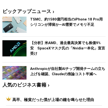
ピックアップニュース
TSMC、約1580億円相当のiPhone 18 Pro用
シリコンが滞留か―AI需要でメモリ不足
【分析】米AMD、過去最高決算でも株価9%
安 SpaceXマスク氏の「Nvidia一本化」宣言
受け
Anthropicが自社製AIチップ開発チームの立ち
上げを確認、Claudeの推論コスト半減へ
人気のビジネス書籍
高卒、極貧だった僕が上場の鐘を鳴らせた理由