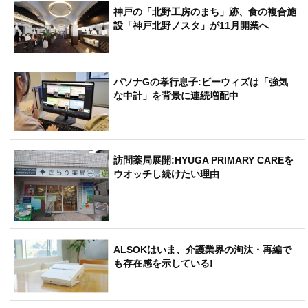
神戸の「北野工房のまち」跡、食の複合施
設「神戸北野ノスタ」が11月開業へ
パソナGの孝行息子:ビーウィズは「強気
な中計」を背景に連続増配中
訪問薬局展開:HYUGA PRIMARY CAREを
ウオッチし続けたい理由
ALSOKはいま、介護業界の淘汰・再編で
も存在感を示している!