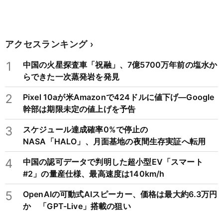
アクセスランキング
1
中国の火星探査車「祝融」、7億5700万年前の塩水か
らできた一次蒸発岩を発見
2
Pixel 10aが米Amazonで424ドルに値下げ―Google
幹部は期限未定の値上げを予告
3
スケジュール達成確率0%で停止の
NASA「HALO」、月面基地の夜間生存実証へ転用
4
中国の認可データで判明した超小型EV「スマート
#2」の量産仕様、最高速度は140km/h
5
OpenAIの可動式AIスピーカー、価格は最大約6.3万円
か 「GPT-Live」搭載の狙い