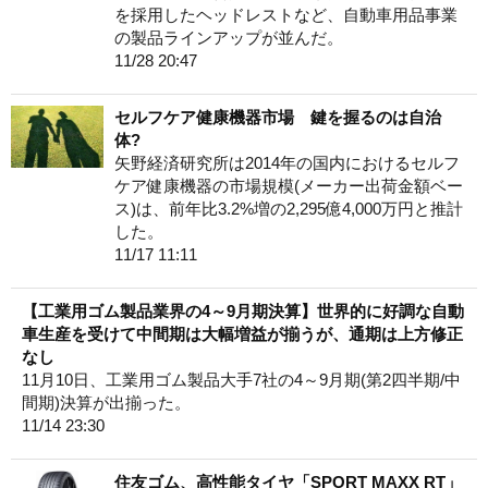
を採用したヘッドレストなど、自動車用品事業
の製品ラインアップが並んだ。
11/28 20:47
セルフケア健康機器市場 鍵を握るのは自治
体?
矢野経済研究所は2014年の国内におけるセルフ
ケア健康機器の市場規模(メーカー出荷金額ベー
ス)は、前年比3.2%増の2,295億4,000万円と推計
した。
11/17 11:11
【工業用ゴム製品業界の4～9月期決算】世界的に好調な自動
車生産を受けて中間期は大幅増益が揃うが、通期は上方修正
なし
11月10日、工業用ゴム製品大手7社の4～9月期(第2四半期/中
間期)決算が出揃った。
11/14 23:30
住友ゴム、高性能タイヤ「SPORT MAXX RT」