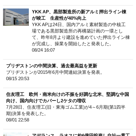
YKK AP、黒部製造所の新アルミ押出ライン棟
が竣工 生産性が40%向上
YKK APは24日、国内アルミ素材製造の中核工
場である黒部製造所の再構築計画の一環とし
て、昨年8月より建設を進めていた押出ライン棟
が完成し、操業を開始したと発表した。
08/24 16:07
ブリヂストンの中間決算、過去最高益を更新
ブリヂストンが2015年6月中間連結決算を発表。
08/15 20:53
住友理工 欧州・南米向けの不振を好調な北米、堅調な中国
向け、国内向けでカバーし2ケタの増収
7月28日、住友理工(旧・東海ゴム工業)が4～6月期(第1四半
期)決算を発表した。
08/01 22:58
アデランス、ラオスに約6億円投資し自社一貫工