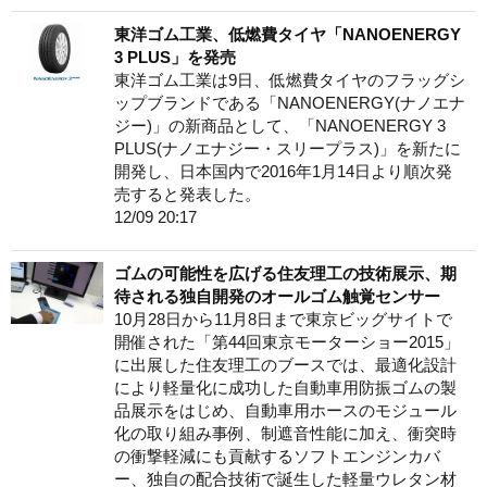
東洋ゴム工業、低燃費タイヤ「NANOENERGY
3 PLUS」を発売
東洋ゴム工業は9日、低燃費タイヤのフラッグシ
ップブランドである「NANOENERGY(ナノエナ
ジー)」の新商品として、「NANOENERGY 3
PLUS(ナノエナジー・スリープラス)」を新たに
開発し、日本国内で2016年1月14日より順次発
売すると発表した。
12/09 20:17
ゴムの可能性を広げる住友理工の技術展示、期
待される独自開発のオールゴム触覚センサー
10月28日から11月8日まで東京ビッグサイトで
開催された「第44回東京モーターショー2015」
に出展した住友理工のブースでは、最適化設計
により軽量化に成功した自動車用防振ゴムの製
品展示をはじめ、自動車用ホースのモジュール
化の取り組み事例、制遮音性能に加え、衝突時
の衝撃軽減にも貢献するソフトエンジンカバ
ー、独自の配合技術で誕生した軽量ウレタン材