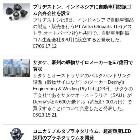
ブリヂストン、インドネシアに自動車用防振ゴ
ム合弁会社を設立
ブリヂストンは6日、インドネシアで自動車部品
の製造・販売を行うPT Astra Otoparts Tbk(アス
トラ オートパーツ社)と共同で、自動車用防振
ゴム生産会社を8月に設立すると発表した。
07/06 17:12
サタケ、豪州の穀物サイロメーカーを5.7億円で
買収
サタケとオーストラリアのバルクハンドリング
設備（穀物サイロなど）のメーカーDenny's
Engineering & Welding Pty.Ltd.は23日、サタケの
子会社であるサタケオーストラリア（SAU）が
Denny's社を600万豪ドル（約5億7,000万円）で
買収することについて合意したと発表した。
06/23 15:21
コニカミノルタプラネタリウム、超高輝度LED
採用のプラネタリウムを開発