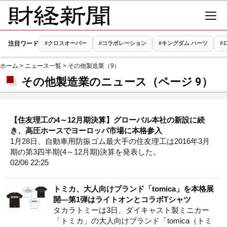
注目ワード
#クロスオーバー
#コラボレーション
#キングダム ハーツ
#
ホーム
>
ニュース一覧
> その他製造業（9）
その他製造業のニュース（ページ 9）
【住友理工の4～12月期決算】グローバル本社の新設に続
き、高圧ホースでヨーロッパ市場に本格参入
1月28日、自動車用防振ゴム最大手の住友理工は2016年3月
期の第3四半期(4～12月期)決算を発表した。
02/06 22:25
トミカ、大人向けブランド「tomica」を本格展
開―第1弾はライトオンとコラボTシャツ
タカラトミーは3日、ダイキャスト製ミニカー
「トミカ」の大人向けブランド「tomica（トミ