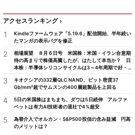
アクセスランキング
1
Kindleファームウェア「5.19.6」配信開始、半年続い
たマンガの表示バグを修正
2
相場展望 ８月６日号 米国株：米国・イラン合意期
待の高まりで株価高騰したが、はたして本当か？ 日
本株：半導体シリコンサイクルは3～4年周期で好・
不況を繰り返すため注意
3
キオクシアの332層QLC NAND、ビット密度37
Gb/mm²超でサムスンの400層超製品を上回る
4
5日の米国株はまちまち、ダウは5日続伸 アルファ
ベットは有力AI技術者の退社で4%超安
5
為替介入でオルカン・S&P500投信の含み益減 円高
のメリットは？