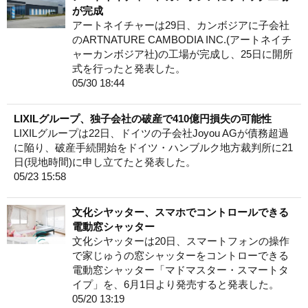
が完成
アートネイチャーは29日、カンボジアに子会社
のARTNATURE CAMBODIA INC.(アートネイチ
ャーカンボジア社)の工場が完成し、25日に開所
式を行ったと発表した。
05/30 18:44
LIXILグループ、独子会社の破産で410億円損失の可能性
LIXILグループは22日、ドイツの子会社Joyou AGが債務超過
に陥り、破産手続開始をドイツ・ハンブルク地方裁判所に21
日(現地時間)に申し立てたと発表した。
05/23 15:58
文化シヤッター、スマホでコントロールできる
電動窓シャッター
文化シヤッターは20日、スマートフォンの操作
で家じゅうの窓シャッターをコントローできる
電動窓シャッター「マドマスター・スマートタ
イプ」を、6月1日より発売すると発表した。
05/20 13:19