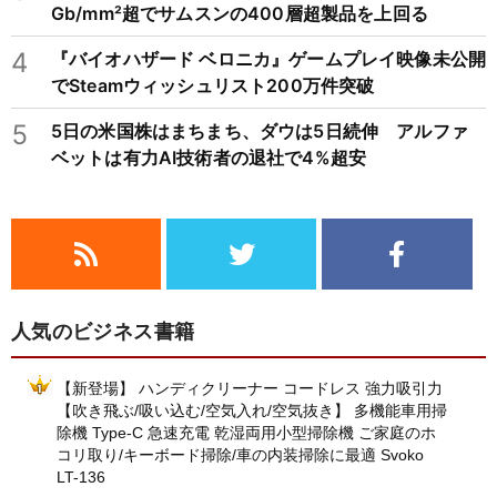
Gb/mm²超でサムスンの400層超製品を上回る
4
『バイオハザード ベロニカ』ゲームプレイ映像未公開
でSteamウィッシュリスト200万件突破
5
5日の米国株はまちまち、ダウは5日続伸 アルファ
ベットは有力AI技術者の退社で4%超安
人気のビジネス書籍
【新登場】 ハンディクリーナー コードレス 強力吸引力
【吹き飛ぶ/吸い込む/空気入れ/空気抜き】 多機能車用掃
除機 Type-C 急速充電 乾湿両用小型掃除機 ご家庭のホ
コリ取り/キーボード掃除/車の内装掃除に最適 Svoko
LT-136