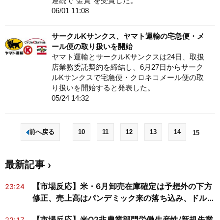
連続で“金賞”を受賞した。
06/01 11:08
サークルKサンクス、ヤマト運輸の宅急便・メ
ール便の取り扱いを開始
ヤマト運輸とサークルKサンクスは24日、取扱
店業務委託契約を締結し、6月27日からサーク
ルKサンクスで宅急便・クロネコメール便の取
り扱いを開始すると発表した。
05/24 14:32
前へ戻る
10
11
12
13
14
15
最新記事
【市場反応】米・6月卸売在庫確定は予想外の下方
23:24
修正、売上高はパンデミック来の落ち込み、ドルは
堅調
【市場反応】米Q2非農業部門労働生産性/新規失業
22:17