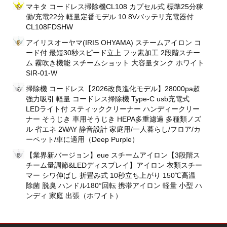
マキタ コードレス掃除機CL108 カプセル式 標準25分稼
働/充電22分 軽量定番モデル 10.8Vバッテリ充電器付
CL108FDSHW
アイリスオーヤマ(IRIS OHYAMA) スチームアイロン コ
ード付 最短30秒スピード立上 フッ素加工 2段階スチー
ム 霧吹き機能 スチームショット 大容量タンク ホワイト
SIR-01-W
掃除機 コードレス【2026改良進化モデル】28000pa超
強力吸引 軽量 コードレス掃除機 Type-C usb充電式
LEDライト付 スティッククリーナー ハンディークリー
ナー そうじき 車用そうじき HEPA多重濾過 多種類ノズ
ル 省エネ 2WAY 静音設計 家庭用/一人暮らし/フロア/カ
ーペット/車に適用（Deep Purple）
【業界新バージョン】eue スチームアイロン【3段階ス
チーム量調節&LEDディスプレイ】アイロン 衣類スチー
マー シワ伸ばし 折畳み式 10秒立ち上がり 150℃高温
除菌 脱臭 ハンドル180°回転 携帯アイロン 軽量 小型 ハ
ンディ 家庭 出張（ホワイト）