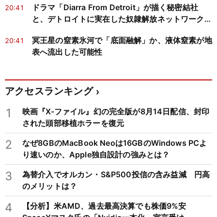
ドラマ「Diarra From Detroit」が描く秘密結社
20:41
と、デトロイトに実在した奴隷解放ネットワークの
歴史
冥王星の窒素氷河で「底面融解」か、液体窒素が地
20:41
表へ流出した可能性
アクセスランキング
1
映画『X-ファイル』幻の完全版が8月14日配信、封印
された頭部移植ホラーを復元
2
なぜ8GBのMacBook Neoは16GBのWindows PCよ
り速いのか、Apple独自設計の強みとは？
3
為替介入でオルカン・S&P500投信の含み益減 円高
のメリットは？
4
【分析】米AMD、過去最高決算でも株価9%安