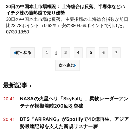
30日の中国本土市場概況： 上海総合は反落、半導体などハ
イテク株の過熱感で売り優勢
30日の中国本土市場は反落。主要指標の上海総合指数が前日
比23.78ポイント（0.62％）安の3804.69ポイントで引けた。
07/30 18:50
前へ戻る
1
3
4
5
6
7
2
次へ進む
最新記事
NASAの火星ヘリ「SkyFall」、柔軟レーダーアン
20:41
テナが模擬着陸200回を突破
BTS『ARIRANG』がSpotifyで40億再生、アジア
20:41
勢最速記録を支えた新規リスナー層