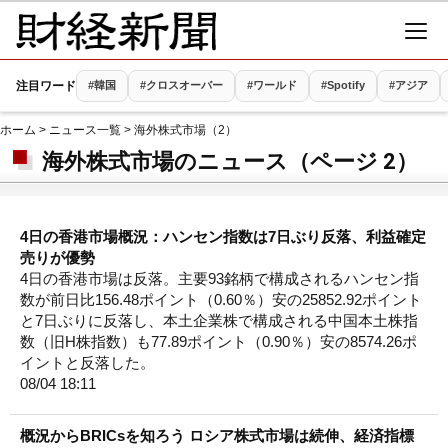
注目ワード
#韓国
#クロスオーバー
#ワールド
#Spotify
#アジア
ホーム
>
ニュース一覧
> 海外株式市場（2）
海外株式市場のニュース（ページ 2）
4日の香港市場概況：ハンセン指数は7日ぶり反落、利益確定
売りが優勢
4日の香港市場は反落。主要93銘柄で構成されるハンセン指
数が前日比156.48ポイント（0.60％）安の25852.92ポイント
と7日ぶりに反落し、本土企業株で構成される中国本土株指
数（旧H株指数）も77.89ポイント（0.90％）安の8574.26ポ
イントと反落した。
08/04 18:11
概況からBRICsを知ろう ロシア株式市場は続伸、経済指標