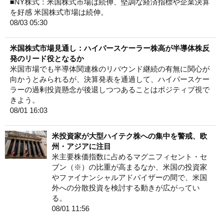
■NY株式：米国株式市場は続伸、堅調な経済指標や企業決算
を好感 米国株式市場は続伸。
08/03 05:30
米国株式市場見通し：ハイパースケーラー株高が半導体株反
発のリード役となるか
米国市場でも半導体関連株のリバウンド継続の有無に関心が
向かうとみられるが、決算発表を通過して、ハイパースケー
ラーの過剰投資懸念が後退しつつあることはポジティブ視で
きよう。
08/01 16:03
米投資家が大型ハイテク株への集中を警戒、欧
州・アジアに注目
米主要株価指数に占めるマグニフィセント・セ
ブン（※）の比重が高まるなか、米国の投資家
やファイナンシャルアドバイザーの間で、米国
外への分散投資を検討する動きが広がってい
る。
08/01 11:56