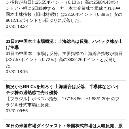
ン指数が前日比25.55ポイント（0.10％）高の25884.43ポイ
ントと小幅に5日続伸する一方、本土企業株で構成される中
国本土株指数（旧H株指数）は32.56ポイント（0.38％）安の
8612.15ポイントと5日ぶりに反落した。
07/31 18:22
31日の中国本土市場概況：上海総合は反発、ハイテク株が上
げ主導
31日の中国本土市場は反発。主要指標の上海総合指数が前日
比27.57ポイント（0.72％）高の3832.26ポイントと反発し
た。
07/31 18:16
概況からBRICsを知ろう 上海総合は反落、半導体などハイ
テク株の過熱感で売り優勢
【ブラジル】ボベスパ指数 177158.86 +1.88％ 30日のブ
ラジル株式市場は反発。
07/31 09:56
30日の米国市場ダイジェスト：米国株式市場は大幅反発、原