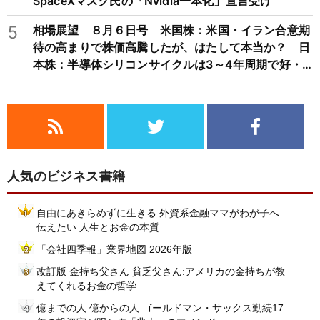
SpaceXマスク氏の「Nvidia一本化」宣言受け
5
相場展望 ８月６日号 米国株：米国・イラン合意期
待の高まりで株価高騰したが、はたして本当か？ 日
本株：半導体シリコンサイクルは3～4年周期で好・
不況を繰り返すため注意
人気のビジネス書籍
自由にあきらめずに生きる 外資系金融ママがわが子へ
伝えたい 人生とお金の本質
「会社四季報」業界地図 2026年版
改訂版 金持ち父さん 貧乏父さん:アメリカの金持ちが教
えてくれるお金の哲学
億までの人 億からの人 ゴールドマン・サックス勤続17