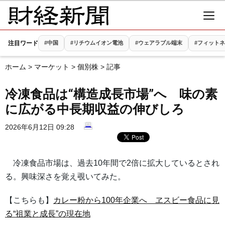
注目ワード
#中国
#リチウムイオン電池
#ウェアラブル端末
#フィット
ホーム
>
マーケット
>
個別株
> 記事
冷凍食品は“構造成長市場”へ 味の素
に広がる中長期収益の伸びしろ
2026年6月12日 09:28
冷凍食品市場は、過去10年間で2倍に拡大しているとされ
る。興味深さを覚え覗いてみた。
【こちらも】
カレー粉から100年企業へ ヱスビー食品に見
る“祖業と成長”の現在地