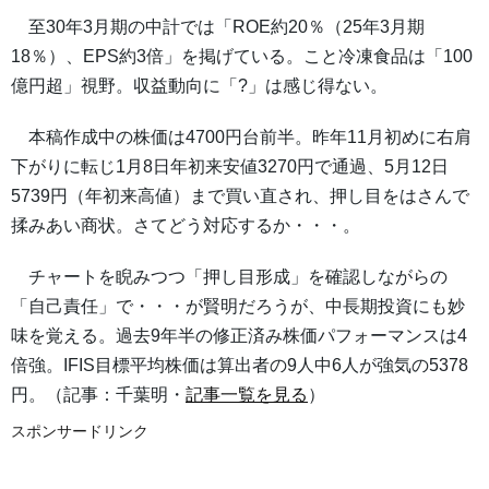
至30年3月期の中計では「ROE約20％（25年3月期
18％）、EPS約3倍」を掲げている。こと冷凍食品は「100
億円超」視野。収益動向に「?」は感じ得ない。
本稿作成中の株価は4700円台前半。昨年11月初めに右肩
下がりに転じ1月8日年初来安値3270円で通過、5月12日
5739円（年初来高値）まで買い直され、押し目をはさんで
揉みあい商状。さてどう対応するか・・・。
チャートを睨みつつ「押し目形成」を確認しながらの
「自己責任」で・・・が賢明だろうが、中長期投資にも妙
味を覚える。過去9年半の修正済み株価パフォーマンスは4
倍強。IFIS目標平均株価は算出者の9人中6人が強気の5378
円。（記事：千葉明・
記事一覧を見る
）
スポンサードリンク