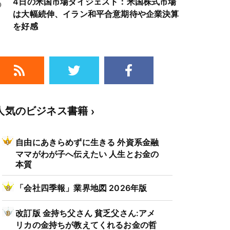
5
4日の米国市場ダイジェスト：米国株式市場
は大幅続伸、イラン和平合意期待や企業決算
を好感
人気のビジネス書籍
自由にあきらめずに生きる 外資系金融
ママがわが子へ伝えたい 人生とお金の
本質
「会社四季報」業界地図 2026年版
改訂版 金持ち父さん 貧乏父さん:アメ
リカの金持ちが教えてくれるお金の哲