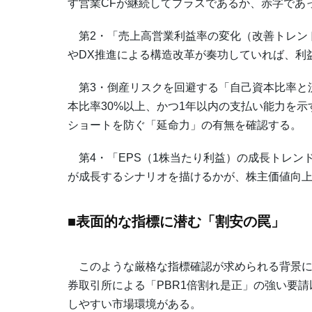
す営業CFが継続してプラスであるか、赤字であ
第2・「売上高営業利益率の変化（改善トレン
やDX推進による構造改革が奏功していれば、利
第3・倒産リスクを回避する「自己資本比率と
本比率30%以上、かつ1年以内の支払い能力を示
ショートを防ぐ「延命力」の有無を確認する。
第4・「EPS（1株当たり利益）の成長トレン
が成長するシナリオを描けるかが、株主価値向
■表面的な指標に潜む「割安の罠」
このような厳格な指標確認が求められる背景には
券取引所による「PBR1倍割れ是正」の強い要
しやすい市場環境がある。