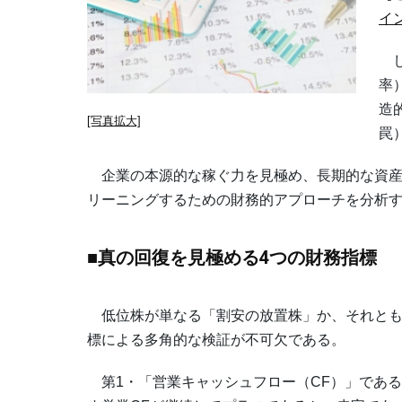
イ
し
率
造
[写真拡大]
罠
企業の本源的な稼ぐ力を見極め、長期的な資産
リーニングするための財務的アプローチを分析
■真の回復を見極める4つの財務指標
低位株が単なる「割安の放置株」か、それとも
標による多角的な検証が不可欠である。
第1・「営業キャッシュフロー（CF）」であ