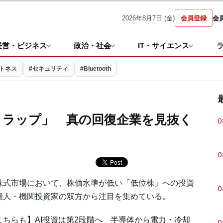
2026年8月7日 (金)
会員登録
会
経営・ビジネス
政治・社会
IT・サイエンス
ットネス
#セキュリティ
#Bluetooth
トラップ」 真の回復企業を見抜く
0
0
式市場において、株価水準が低い「低位株」への投資
0
個人・機関投資家の双方から注目を集めている。
こちらも】
AI投資は第2段階へ 半導体から電力・冷却
0