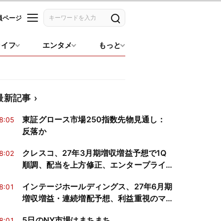
員ページ
記事を検索
ライフ
エンタメ
もっと
最新記事
東証グロース市場250指数先物見通し：
8:05
反落か
クレスコ、27年3月期増収増益予想で1Q
8:02
順調、配当を上方修正、エンタープライ
ズと金融が牽引
インテージホールディングス、27年6月期
8:01
増収増益・連続増配予想、利益重視のマ
ネジメントが奏功
5日のNY市場はまちまち
8:01