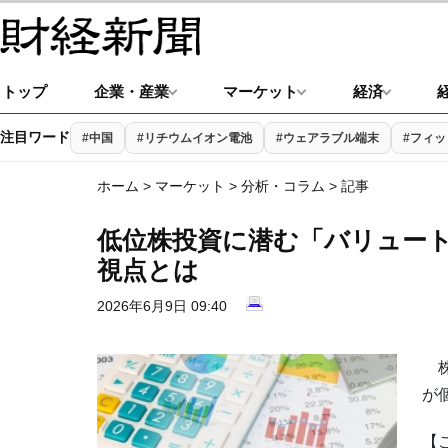
トップ
企業・産業
マーケット
経済
注目ワード
#中国
#リチウムイオン電池
#ウェアラブル端末
#フィ
ホーム
>
マーケット
>
分析・コラム
> 記事
低位株投資に潜む「バリュー
視点とは
2026年6月9日 09:40
株
が
【