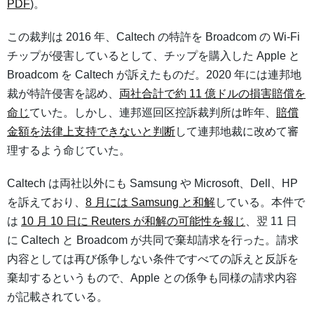
PDF
)。
この裁判は 2016 年、Caltech の特許を Broadcom の Wi-Fi
チップが侵害しているとして、チップを購入した Apple と
Broadcom を Caltech が訴えたものだ。2020 年には連邦地
裁が特許侵害を認め、
両社合計で約 11 億ドルの損害賠償を
命じ
ていた。しかし、連邦巡回区控訴裁判所は昨年、
賠償
金額を法律上支持できないと判断
して連邦地裁に改めて審
理するよう命じていた。
Caltech は両社以外にも Samsung や Microsoft、Dell、HP
を訴えており、
8 月には Samsung と和解
している。本件で
は
10 月 10 日に Reuters が和解の可能性を報じ
、翌 11 日
に Caltech と Broadcom が共同で棄却請求を行った。請求
内容としては再び係争しない条件ですべての訴えと反訴を
棄却するというもので、Apple との係争も同様の請求内容
が記載されている。