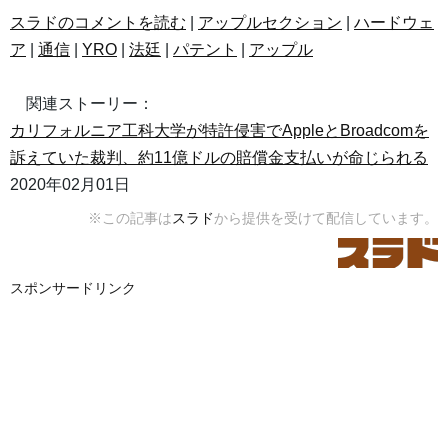
スラドのコメントを読む
|
アップルセクション
|
ハードウェ
ア
|
通信
|
YRO
|
法廷
|
パテント
|
アップル
関連ストーリー：
カリフォルニア工科大学が特許侵害でAppleとBroadcomを
訴えていた裁判、約11億ドルの賠償金支払いが命じられる
2020年02月01日
※この記事は
スラド
から提供を受けて配信しています。
スポンサードリンク