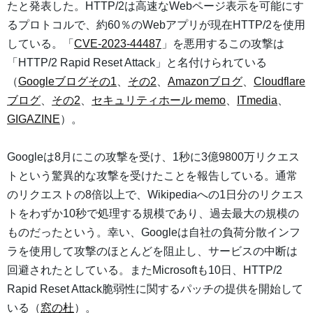
たと発表した。HTTP/2は高速なWebページ表示を可能にす
るプロトコルで、約60％のWebアプリが現在HTTP/2を使用
している。「
CVE-2023-44487
」を悪用するこの攻撃は
「HTTP/2 Rapid Reset Attack」と名付けられている
（
Googleブログその1
、
その2
、
Amazonブログ
、
Cloudflare
ブログ
、
その2
、
セキュリティホール memo
、
ITmedia
、
GIGAZINE
）。
Googleは8月にこの攻撃を受け、1秒に3億9800万リクエス
トという驚異的な攻撃を受けたことを報告している。通常
のリクエストの8倍以上で、Wikipediaへの1日分のリクエス
トをわずか10秒で処理する規模であり、過去最大の規模の
ものだったという。幸い、Googleは自社の負荷分散インフ
ラを使用して攻撃のほとんどを阻止し、サービスの中断は
回避されたとしている。またMicrosoftも10日、HTTP/2
Rapid Reset Attack脆弱性に関するパッチの提供を開始して
いる（
窓の杜
）。