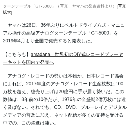
ターンテーブル「GT-5000」（写真：ヤマハの発表資料より）
[写真
拡大]
ヤマハは26日、36年ぶりにベルトドライブ方式・マニュ
アル操作の高級アナログターンテーブル「GT-5000」を
2019年4月より全国で発売すると発表した。
【こちらも】
amadana、世界初のDIY式レコードプレーヤ
ーキットを国内で発売へ
アナログ・レコードの勢いは本物か。日本レコード協会
によれば、2017年度のアナログ・レコード生産枚数は100
万枚を超え、総売り上げは20億円に手が届く勢いだ。この
数値は、8年前の10倍だが、1976年の全盛期2億万枚には遠
く及ばない。それでも、CD、DVD、ブルーレイとデジタル
メディアの普及に加え、ネット配信が多くの支持を受ける
中での、この躍進は凄い。