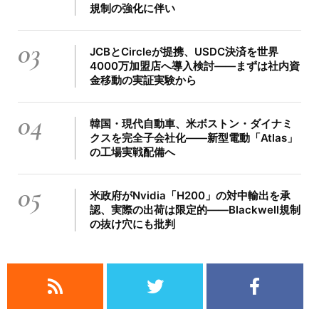
規制の強化に伴い
03
JCBとCircleが提携、USDC決済を世界
4000万加盟店へ導入検討――まずは社内資
金移動の実証実験から
04
韓国・現代自動車、米ボストン・ダイナミ
クスを完全子会社化――新型電動「Atlas」
の工場実戦配備へ
05
米政府がNvidia「H200」の対中輸出を承
認、実際の出荷は限定的――Blackwell規制
の抜け穴にも批判