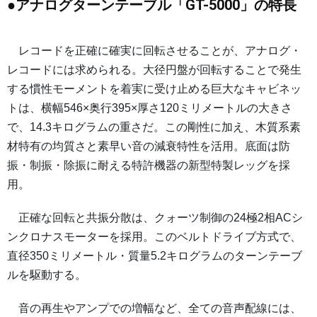
●アナログターンテーブル「GT-5000」の特長
レコードを正確に確実に回転させることが、アナログ・
レコードには求められる。大径円盤が回転することで発生
する慣性モーメントを着実に受け止める巨大なキャビネッ
トは、横幅546×奥行395×厚さ120ミリメートルの大きさ
で、14.3キログラムの重さだ。この剛性に加え、木質系素
材特有の均質さと素早い音の減衰特性を活用。底面は防
振・制振・除振に耐える特許機器の新型特製レッグを採
用。
正確な回転と共振分散は、クォーツ制御の24極2相ACシ
ンクロナスモーターを採用。このベルトドライブ方式で、
直径350ミリメートル・質量5.2キログラムのターンテーブ
ルを駆動する。
音の再生やアンプでの増幅など、全ての音声配線には、