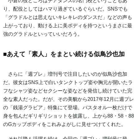
小倉の役どころはチアダンスの名門校ということもあ
り、配役としてはハマり過ぎているぐらいだ。SNSでも
「グラドルとは思えないキレキレのダンスだ」などの声も
上がっており、動ける上に美ボディを持つというまさに最
強のグラドルといっていいだろう。
■あえて「素人」をまとい続ける似鳥沙也加
さらに「週プレ」増刊号で注目したいのが似鳥沙也加
だ。彼女はSNS上で白いタンクトップ姿や胸元が開いたラ
フなシャツ姿などセクシーな姿などを発信し続けていた完
全な素人だった。だが、その美貌から2017年12月に週プレ
の「銭湯グラビア」特集にて登場。バスタオル一枚だけで
身を包んだギリギリショットを披露し、上から88・58・88
のGカップボディをこれみよがしに見せつけてくれた。
それ以降も活躍を続け、今回の「週プレ」増刊号に登