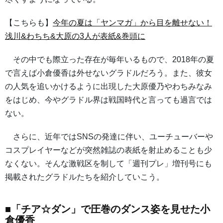
【こちらも】
今年の夏は「ヤンマガ」から目を離せない！
浅川&わちち&大原の3人が表紙&巻頭に
その中でも際立った存在が毎年いるもので、2018年の夏
で言えば小倉優香は外せないグラドルだろう。また、彼女
の人気を追いかけるように出現した大原優乃やわちみなみ
をはじめ、今やグラドル界は戦国時代と言っても過言では
ない。
さらに、近年ではSNSの発達に伴い、ユーチューバーや
コスプレイヤーなどが突然雑誌の表紙を射止めることも少
なくない。そんな激戦区を制して「週刊プレ」増刊号にも
掲載されたグラドルたちを紹介していこう。
■「チア☆ダン」で圧巻のダンス姿を見せた小
倉優香