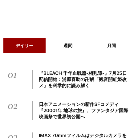
デイリー
週間
月間
01
『BLEACH 千年血戦篇-相剋譚-』7月25日
配信開始：浦原喜助の卍解「観音開紅姫改
メ」を科学的に読み解く
02
日本アニメーションの新作SFコメディ
『20001年 地球の旅』、ファンタジア国際
映画祭で世界初公開へ
03
IMAX 70mmフィルムはデジタルカメラを