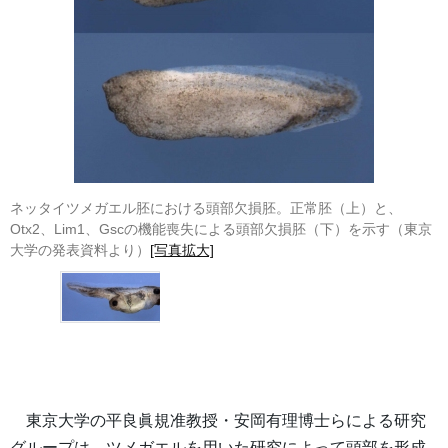
ネッタイツメガエル胚における頭部欠損胚。正常胚（上）と、
Otx2、Lim1、Gscの機能喪失による頭部欠損胚（下）を示す（東京
大学の発表資料より）
[写真拡大]
東京大学の平良眞規准教授・安岡有理博士らによる研究
グループは、ツメガエルを用いた研究によって頭部を形成