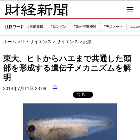
注目ワード
#自動運転
#ロンドン
#欧州宇宙機関
#デスノート
#ニュ
ホーム
>
IT・サイエンス
>
サイエンス
> 記事
東大、ヒトからハエまで共通した頭
部を形成する遺伝子メカニズムを解
明
2014年7月11日 23:08