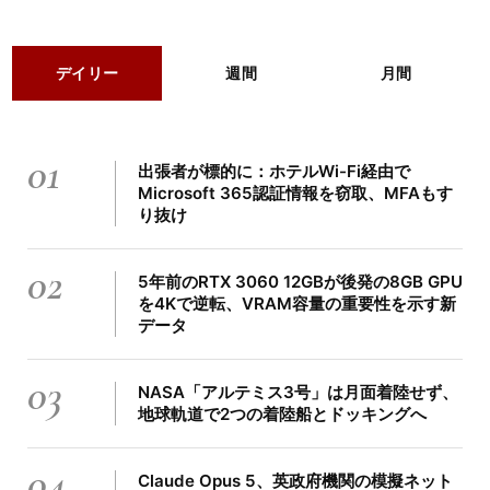
デイリー
週間
月間
01
出張者が標的に：ホテルWi-Fi経由で
Microsoft 365認証情報を窃取、MFAもす
り抜け
02
5年前のRTX 3060 12GBが後発の8GB GPU
を4Kで逆転、VRAM容量の重要性を示す新
データ
03
NASA「アルテミス3号」は月面着陸せず、
地球軌道で2つの着陸船とドッキングへ
04
Claude Opus 5、英政府機関の模擬ネット