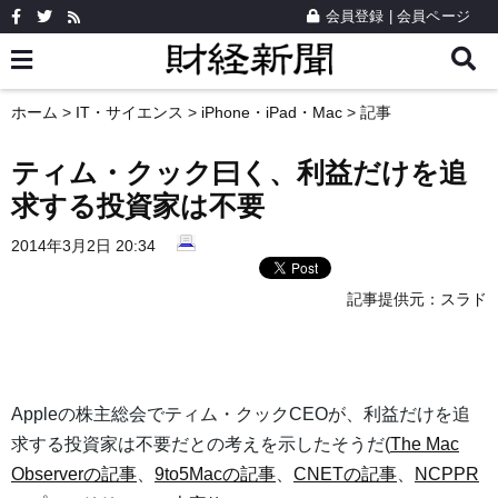
会員登録
|
会員ページ
ホーム
>
IT・サイエンス
>
iPhone・iPad・Mac
> 記事
ティム・クック曰く、利益だけを追
求する投資家は不要
2014年3月2日 20:34
記事提供元：
スラド
Appleの株主総会でティム・クックCEOが、利益だけを追
求する投資家は不要だとの考えを示したそうだ(
The Mac
Observerの記事
、
9to5Macの記事
、
CNETの記事
、
NCPPR