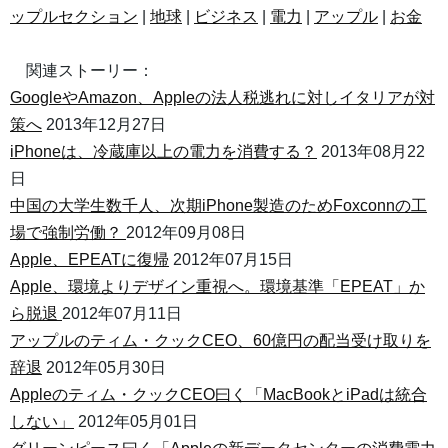
ップルセクション
|
地球
|
ビジネス
|
電力
|
アップル
|
お金
関連ストーリー：
GoogleやAmazon、Appleの法人税逃れに対しイタリアが対
策へ
2013年12月27日
iPhoneは、冷蔵庫以上の電力を消費する？
2013年08月22
日
中国の大学生数千人、次期iPhone製造のためFoxconnの工
場で強制労働？
2012年09月08日
Apple、EPEATに復帰
2012年07月15日
Apple、環境よりデザイン重視へ。環境基準「EPEAT」か
ら脱退
2012年07月11日
アップルのティム・クックCEO、60億円の配当受け取りを
辞退
2012年05月30日
Appleのティム・クックCEO曰く「MacBookとiPadは統合
しない」
2012年05月01日