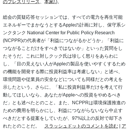
のプレスリリース
、
本家/.
)。
総会の質疑応答セッションでは、すべての電力を再生可能
エネルギーでまかなうとするAppleの計画に対し、保守系シ
ンクタンク National Center for Public Policy Research
(NCPPR)の代表者が「利益につながるかどうか」「利益に
つながることだけをすべきではないか」といった質問をし
たそうだ。これに対しクック氏は珍しく怒りをあらわに
し、「目の見えない人がAppleの製品を使いやすくするため
の機能を開発する際に投資利益率は考慮しない」と述べ、
環境問題や従業員の安全などについても同様だとの考えを
示したという。さらに、「私に投資利益率だけを考えて行
動してほしいなら、あなたがAppleへの投資をやめるべき
だ」とも述べたとのこと。また、NCPPRは環境保護推進の
ための費用を明らかにし、利益につながらないなら中止す
べきだとする提案をしていたが、97%以上の反対で却下さ
れたとのことだ。
スラッシュドットのコメントを読む
|
ア