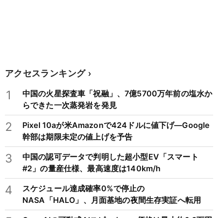
アクセスランキング
1
中国の火星探査車「祝融」、7億5700万年前の塩水か
らできた一次蒸発岩を発見
2
Pixel 10aが米Amazonで424ドルに値下げ―Google
幹部は期限未定の値上げを予告
3
中国の認可データで判明した超小型EV「スマート
#2」の量産仕様、最高速度は140km/h
4
スケジュール達成確率0%で停止の
NASA「HALO」、月面基地の夜間生存実証へ転用