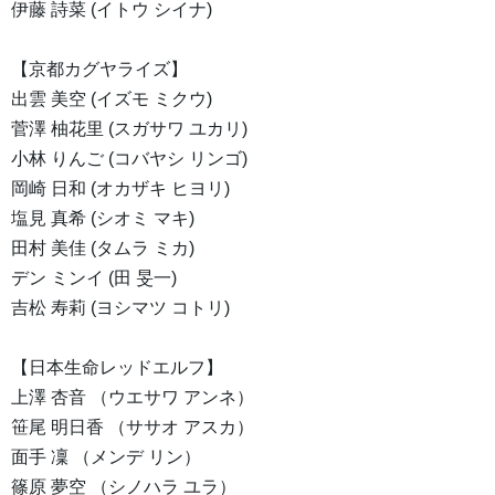
伊藤 詩菜 (イトウ シイナ)
【京都カグヤライズ】
出雲 美空 (イズモ ミクウ)
菅澤 柚花里 (スガサワ ユカリ)
小林 りんご (コバヤシ リンゴ)
岡崎 日和 (オカザキ ヒヨリ)
塩見 真希 (シオミ マキ)
田村 美佳 (タムラ ミカ)
デン ミンイ (田 旻一)
吉松 寿莉 (ヨシマツ コトリ)
【日本生命レッドエルフ】
上澤 杏音 （ウエサワ アンネ）
笹尾 明日香 （ササオ アスカ）
面手 凜 （メンデ リン）
篠原 夢空 （シノハラ ユラ）