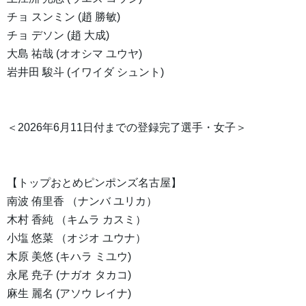
チョ スンミン (趙 勝敏)
チョ デソン (趙 大成)
大島 祐哉 (オオシマ ユウヤ)
岩井田 駿斗 (イワイダ シュント)
＜2026年6月11日付までの登録完了選手・女子＞
【トップおとめピンポンズ名古屋】
南波 侑里香 （ナンバ ユリカ）
木村 香純 （キムラ カスミ）
小塩 悠菜 （オジオ ユウナ）
木原 美悠 (キハラ ミユウ)
永尾 尭子 (ナガオ タカコ)
麻生 麗名 (アソウ レイナ)