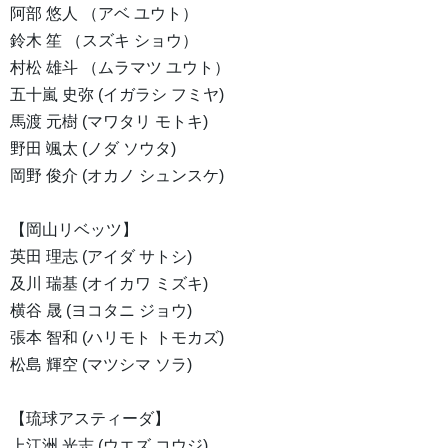
阿部 悠人 （アベ ユウト）
鈴木 笙 （スズキ ショウ）
村松 雄斗 （ムラマツ ユウト）
五十嵐 史弥 (イガラシ フミヤ)
馬渡 元樹 (マワタリ モトキ)
野田 颯太 (ノダ ソウタ)
岡野 俊介 (オカノ シュンスケ)
【岡山リベッツ】
英田 理志 (アイダ サトシ)
及川 瑞基 (オイカワ ミズキ)
横谷 晟 (ヨコタニ ジョウ)
張本 智和 (ハリモト トモカズ)
松島 輝空 (マツシマ ソラ)
【琉球アスティーダ】
上江洲 光志 (ウエズ コウジ)