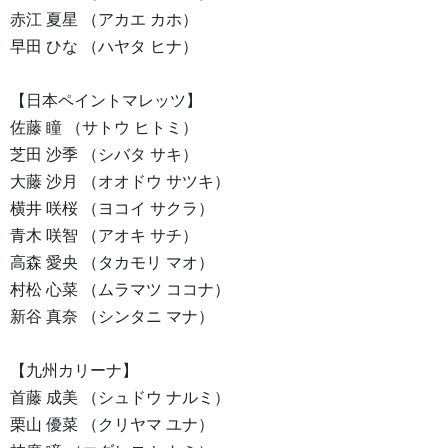
赤江 夏星 （アカエ カホ）
早田 ひな （ハヤタ ヒナ）
【日本ペイントマレッツ】
佐藤 瞳 （サトウ ヒトミ）
芝田 沙季 （シバタ サキ）
大藤 沙月 （オオドウ サツキ）
横井 咲桜 （ヨコイ サクラ）
青木 咲智 （アオキ サチ）
高森 愛央 （タカモリ マオ）
村松 心菜 （ムラマツ ココナ）
新谷 真奈 （シンタニ マナ）
【九州カリーナ】
首藤 成美 （シュドウ ナルミ）
栗山 優菜 （クリヤマ ユナ）