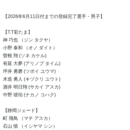
【2026年6月11日付までの登録完了選手・男子】
【T.T彩たま】
神 巧也 （ジン タクヤ）
小野 泰和 （オノ ダイト）
曽根 翔 (ソネ カケル)
有延 大夢 (アリノブ タイム)
坪井 勇磨 (ツボイ ユウマ)
木造 勇人 (キヅクリ ユウト)
酒井 明日翔 (サカイ アスカ)
中野 琥珀 (ナカノ コハク)
【静岡ジェード】
町 飛鳥 （マチ アスカ）
石山 慎 （イシヤマ シン）