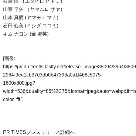
枝廣 瞳 （エダヒロ ヒトミ）
山室 早矢 （ヤマムロ サヤ）
山本 真愛 (ヤマモト マナ)
石田 心美 (イシダ ココミ)
キム ナヨン (金 娜英)
[画像:
https://prcdn.freetls.fastly.net/release_image/38094/2964/3809
2964-9ee1cb37d3db0b47396a0a1f468c5075-
1600x800.jpg?
width=536&quality=85%2C75&format=jpeg&auto=webp&fit=
color=fff
]
PR TIMESプレスリリース詳細へ