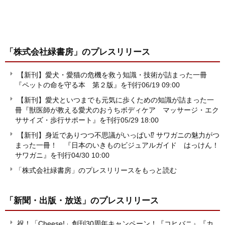
「株式会社緑書房」
のプレスリリース
【新刊】愛犬・愛猫の危機を救う知識・技術が詰まった一冊
『ペットの命を守る本 第２版』を刊行
06/19 09:00
【新刊】愛犬といつまでも元気に歩くための知識が詰まった一
冊『獣医師が教える愛犬のおうちボディケア マッサージ・エク
ササイズ・歩行サポート』を刊行
05/29 18:00
【新刊】身近でありつつ不思議がいっぱい⁉ サワガニの魅力がつ
まった一冊！ 『日本のいきものビジュアルガイド はっけん！
サワガニ』を刊行
04/30 10:00
「株式会社緑書房」のプレスリリースをもっと読む
「新聞・出版・放送」
のプレスリリース
祝！「Cheese!」創刊30周年キャンペーン！『コヒバニ』『カ