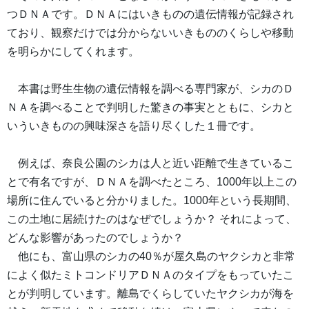
つＤＮＡです。ＤＮＡにはいきものの遺伝情報が記録され
ており、観察だけでは分からないいきもののくらしや移動
を明らかにしてくれます。
本書は野生生物の遺伝情報を調べる専門家が、シカのＤ
ＮＡを調べることで判明した驚きの事実とともに、シカと
いういきものの興味深さを語り尽くした１冊です。
例えば、奈良公園のシカは人と近い距離で生きているこ
とで有名ですが、ＤＮＡを調べたところ、1000年以上この
場所に住んでいると分かりました。1000年という長期間、
この土地に居続けたのはなぜでしょうか？ それによって、
どんな影響があったのでしょうか？
他にも、富山県のシカの40％が屋久島のヤクシカと非常
によく似たミトコンドリアＤＮＡのタイプをもっていたこ
とが判明しています。離島でくらしていたヤクシカが海を