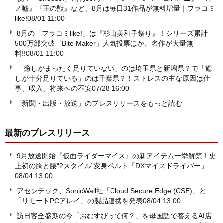
ノ嘘』『王の獣』など、8月は毎日31作品が無料増量｜フラコミ
like!
08/01 11:00
8月の「フラコミlike!」は『杉山美和子祭り』！シリーズ累計
500万部突破「Bite Maker」人気投票ほか、名作が大量無
料!!
08/01 11:00
「癒しがまったく足りていない」のは埼玉県と新潟県？で「癒
しが十分足りている」のは千葉県？！ストレスの主な原因は仕
事、収入、将来への不安
07/28 16:00
「新聞・出版・放送」のプレスリリースをもっと読む
最新のプレスリリース
9月放送開始『仮面ライダーマイス』の新アイテム一挙解禁！史
上初の胸と腰“2スタイル”変身ベルト「DXマイスドライバー」
08/04 13:00
アセンテック、SonicWall社「Cloud Secure Edge (CSE)」と
「リモートPCアレイ」の製品連携を発表
08/04 13:00
訪日客全盛期の今「おむすびって何？」を母国語で答えるAI店