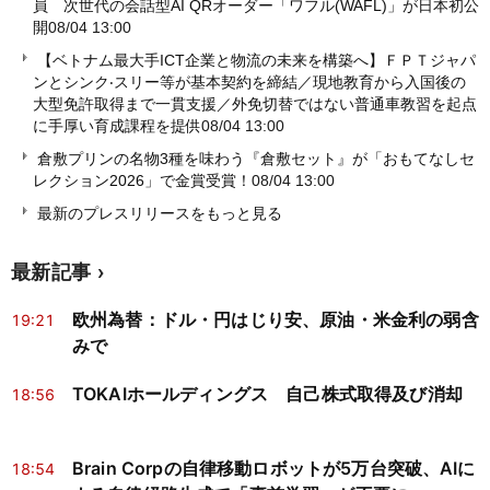
員 次世代の会話型AI QRオーダー「ワフル(WAFL)」が日本初公
開
08/04 13:00
【ベトナム最大手ICT企業と物流の未来を構築へ】ＦＰＴジャパ
ンとシンク‧スリー等が基本契約を締結／現地教育から入国後の
大型免許取得まで一貫支援／外免切替ではない普通車教習を起点
に手厚い育成課程を提供
08/04 13:00
倉敷プリンの名物3種を味わう『倉敷セット』が「おもてなしセ
レクション2026」で金賞受賞！
08/04 13:00
最新のプレスリリースをもっと見る
最新記事
欧州為替：ドル・円はじり安、原油・米金利の弱含
19:21
みで
TOKAIホールディングス 自己株式取得及び消却
18:56
Brain Corpの自律移動ロボットが5万台突破、AIに
18:54