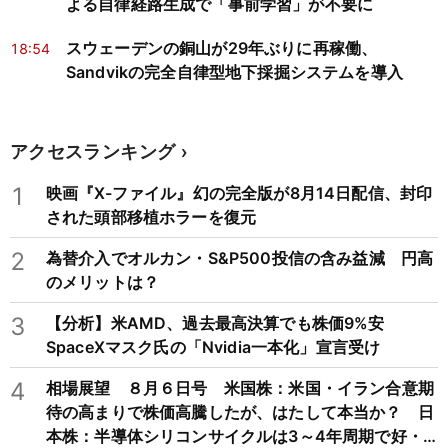
よる自律経路生成で「事前学習」が不要に
スウェーデンの銅山が29年ぶりに再稼働、
18:54
Sandvikの完全自律型地下採掘システムを導入
アクセスランキング
1
映画『X-ファイル』幻の完全版が8月14日配信、封印
された頭部移植ホラーを復元
2
為替介入でオルカン・S&P500投信の含み益減 円高
のメリットは？
3
【分析】米AMD、過去最高決算でも株価9%安
SpaceXマスク氏の「Nvidia一本化」宣言受け
4
相場展望 ８月６日号 米国株：米国・イラン合意期
待の高まりで株価高騰したが、はたして本当か？ 日
本株：半導体シリコンサイクルは3～4年周期で好・