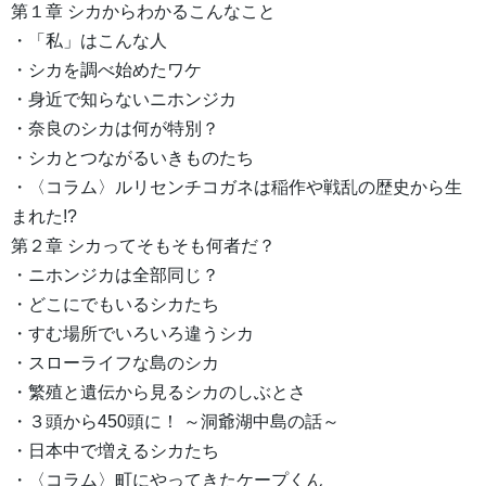
第１章 シカからわかるこんなこと
・「私」はこんな人
・シカを調べ始めたワケ
・身近で知らないニホンジカ
・奈良のシカは何が特別？
・シカとつながるいきものたち
・〈コラム〉ルリセンチコガネは稲作や戦乱の歴史から生
まれた!?
第２章 シカってそもそも何者だ？
・ニホンジカは全部同じ？
・どこにでもいるシカたち
・すむ場所でいろいろ違うシカ
・スローライフな島のシカ
・繁殖と遺伝から見るシカのしぶとさ
・３頭から450頭に！ ～洞爺湖中島の話～
・日本中で増えるシカたち
・〈コラム〉町にやってきたケープくん