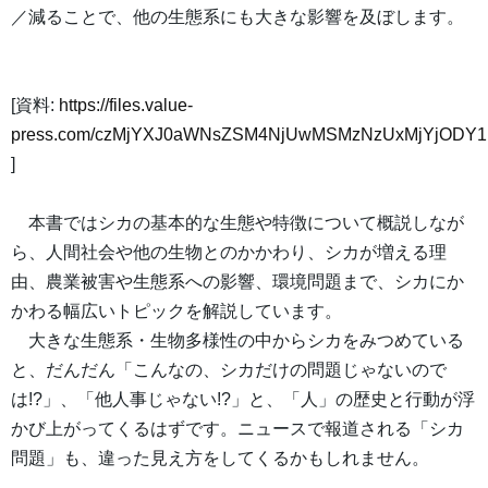
／減ることで、他の生態系にも大きな影響を及ぼします。
[資料:
https://files.value-
press.com/czMjYXJ0aWNsZSM4NjUwMSMzNzUxMjYjODY1
]
本書ではシカの基本的な生態や特徴について概説しなが
ら、人間社会や他の生物とのかかわり、シカが増える理
由、農業被害や生態系への影響、環境問題まで、シカにか
かわる幅広いトピックを解説しています。
大きな生態系・生物多様性の中からシカをみつめている
と、だんだん「こんなの、シカだけの問題じゃないので
は!?」、「他人事じゃない!?」と、「人」の歴史と行動が浮
かび上がってくるはずです。ニュースで報道される「シカ
問題」も、違った見え方をしてくるかもしれません。