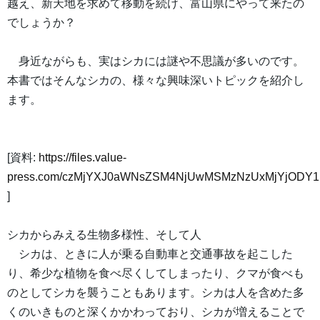
越え、新天地を求めて移動を続け、富山県にやって来たの
でしょうか？
身近ながらも、実はシカには謎や不思議が多いのです。
本書ではそんなシカの、様々な興味深いトピックを紹介し
ます。
[資料:
https://files.value-
press.com/czMjYXJ0aWNsZSM4NjUwMSMzNzUxMjYjODY
]
シカからみえる生物多様性、そして人
シカは、ときに人が乗る自動車と交通事故を起こした
り、希少な植物を食べ尽くしてしまったり、クマが食べも
のとしてシカを襲うこともあります。シカは人を含めた多
くのいきものと深くかかわっており、シカが増えることで