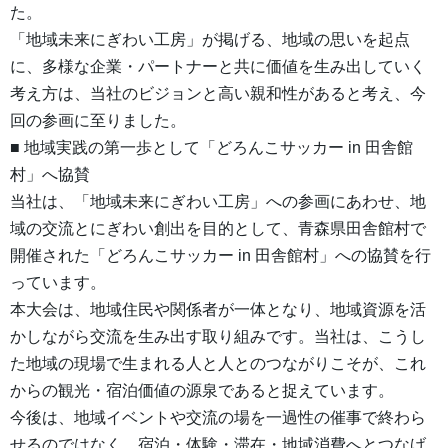
た。
「地域未来にぎわい工房」が掲げる、地域の思いを起点
に、多様な企業・パートナーと共に価値を生み出していく
考え方は、当社のビジョンと高い親和性があると考え、今
回の参画に至りました。
■ 地域実践の第一歩として「どろんこサッカー in 田舎館
村」へ協賛
当社は、「地域未来にぎわい工房」への参画にあわせ、地
域の交流とにぎわい創出を目的として、青森県田舎館村で
開催された「どろんこサッカー in 田舎館村」への協賛を行
っています。
本大会は、地域住民や関係者が一体となり、地域資源を活
かしながら交流を生み出す取り組みです。当社は、こうし
た地域の現場で生まれる人と人とのつながりこそが、これ
からの観光・宿泊価値の源泉であると捉えています。
今後は、地域イベントや交流の場を一過性の催事で終わら
せるのではなく、宿泊・体験・滞在・地域消費へとつなげ