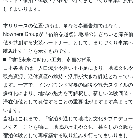
ベント・宿泊・体験・滞在をつなぐまちづくり事業に挑戦
してまいります。
本リリースの位置づけは、単なる参画告知ではなく、
Nowhere Groupが「宿泊を起点に地域のにぎわいと滞在価
値を共創する実装パートナー」として、まちづくり事業へ
踏み出すことを示すものです。
■「地域未来にぎわい工房」参画の背景
日本各地では、人口減少や担い手不足により、地域文化や
観光資源、遊休資産の維持・活用が大きな課題となってい
ます。一方で、インバウンド需要の回復や観光スタイルの
多様化により、地域の魅力を再解釈し、新しい体験価値・
滞在価値として発信することの重要性がますます高まって
います。
当社はこれまで、「宿泊を通じて地域と文化をプロデュー
スする」ことを軸に、地域の歴史や文化、暮らしの文脈を
宿泊体験として再構築する取り組みを行ってまいりまし