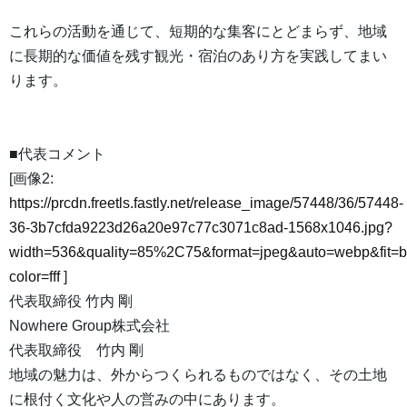
これらの活動を通じて、短期的な集客にとどまらず、地域
に長期的な価値を残す観光・宿泊のあり方を実践してまい
ります。
■代表コメント
[画像2:
https://prcdn.freetls.fastly.net/release_image/57448/36/57448-
36-3b7cfda9223d26a20e97c77c3071c8ad-1568x1046.jpg?
width=536&quality=85%2C75&format=jpeg&auto=webp&fit=
color=fff
]
代表取締役 竹内 剛
Nowhere Group株式会社
代表取締役 竹内 剛
地域の魅力は、外からつくられるものではなく、その土地
に根付く文化や人の営みの中にあります。