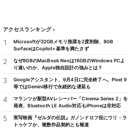
アクセスランキング
1
Microsoftが32GBメモリ推奨を2度削除、8GB
SurfaceはCopilot+基準を満たさず
2
なぜ8GBのMacBook Neoは16GBのWindows PCよ
り速いのか、Apple独自設計の強みとは？
3
Googleアシスタント、9月4日に完全終了へ。Pixel 9
等ではGemini移行で永続的な遅延も
4
マランツが新型AVレシーバー「Cinema Series 2」を
発表、Bluetooth LE Audio対応もiPhoneは非対応
5
実写映画『ゼルダの伝説』ガノンドロフ役にウリ・ラ
トゥケフか、複数作品契約とも報道