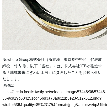
Nowhere Group株式会社（所在地：東京都中野区、代表取
締役：竹内 剛、以下「当社」）は、株式会社JTBが推進す
る「地域未来にぎわい工房」に参画したことをお知らせい
たします。
[画像1:
https://prcdn.freetls.fastly.net/release_image/57448/36/57448-
36-9c919b634251cd45bd3a73a8c22b3e23-512x512.png?
width=536&quality=85%2C75&format=jpeg&auto=webp&fit=