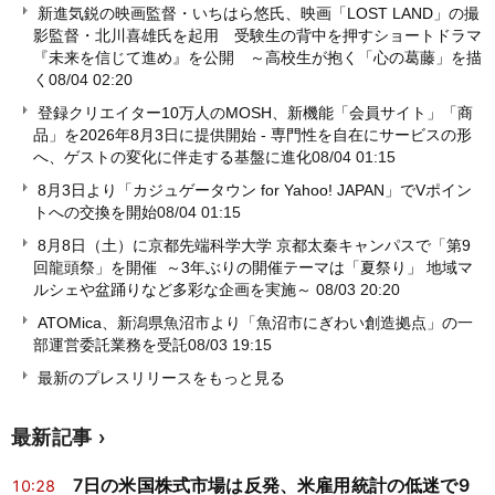
新進気鋭の映画監督・いちはら悠氏、映画「LOST LAND」の撮
影監督・北川喜雄氏を起用 受験生の背中を押すショートドラマ
『未来を信じて進め』を公開 ～高校生が抱く「心の葛藤」を描
く
08/04 02:20
登録クリエイター10万人のMOSH、新機能「会員サイト」「商
品」を2026年8月3日に提供開始 - 専門性を自在にサービスの形
へ、ゲストの変化に伴走する基盤に進化
08/04 01:15
8月3日より「カジュゲータウン for Yahoo! JAPAN」でVポイン
トへの交換を開始
08/04 01:15
8月8日（土）に京都先端科学大学 京都太秦キャンパスで「第9
回龍頭祭」を開催 ～3年ぶりの開催テーマは「夏祭り」 地域マ
ルシェや盆踊りなど多彩な企画を実施～
08/03 20:20
ATOMica、新潟県魚沼市より「魚沼市にぎわい創造拠点」の一
部運営委託業務を受託
08/03 19:15
最新のプレスリリースをもっと見る
最新記事
7日の米国株式市場は反発、米雇用統計の低迷で9
10:28