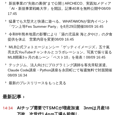
新規事業の"失敗の裏側"まで公開 | ARCHECO、実践知メディア
「AI・新規事業戦略大学」を開設。記事40本を無料公開中
08/09
17:45
猛暑でも大型犬と快適に遊べる。WHATAWONが室内イベント
「ワン上等Fes Summer Party」を8月29日開催
08/09 16:45
令和8年熊本地震の影響により「湯の児温泉 海と夕やけ」の夕食
提供を休止 営業内容を変更
08/09 16:45
MLB公式フォトエージェンシー「ゲッティイメージズ」五十嵐
亮太氏YouTubeチャンネルとコラボレーション。写真で振り返る
MLB開幕3ヶ月の名シーン「ベスト10」を発表！
08/09 16:45
テックジム、法人向けにプログラミング講師を客先常駐派遣。
Claude Code講座・Python講座を永田町にて毎週無料で対面開催
08/09 16:34
最新のプレスリリースをもっと見る
最新記事
AIチップ需要でTSMCが増産加速 3nmは月産18
14:34
万枚、次世代1.4nm工場も前倒し