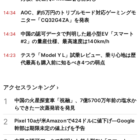
AOC、約5万円のトリプルモード対応ゲーミングモ
14:34
ニター「CQ32G4ZA」を発表
中国の認可データで判明した超小型EV「スマート
14:34
#2」の量産仕様、最高速度は140km/h
テスラ「Model Y L」試乗レビュー、乗り心地は歴
14:23
代最高も購入前に知るべき4つの弱点
アクセスランキング
1
中国の火星探査車「祝融」、7億5700万年前の塩水か
らできた一次蒸発岩を発見
2
Pixel 10aが米Amazonで424ドルに値下げ―Google
幹部は期限未定の値上げを予告