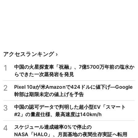
アクセスランキング
1
中国の火星探査車「祝融」、7億5700万年前の塩水か
らできた一次蒸発岩を発見
2
Pixel 10aが米Amazonで424ドルに値下げ―Google
幹部は期限未定の値上げを予告
3
中国の認可データで判明した超小型EV「スマート
#2」の量産仕様、最高速度は140km/h
4
スケジュール達成確率0%で停止の
NASA「HALO」、月面基地の夜間生存実証へ転用