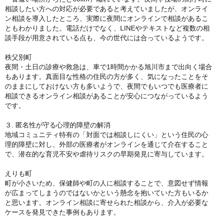
相談したい方への対応が必要であると考えていましたが、オンライ
ン相談を導入したところ、実際に夜間にオンラインで相談があるこ
ともわかりました。電話だけでなく、LINEやテキストなど複数の相
談手段が用意されている点も、今の世代には合っているようです。
秩父別町
夜間・土日の診療や救急は、車で1時間かかる旭川市まで出向く場合
もあります。真面目な性格の住民の方が多く、気になったことをそ
のままにしておけない方も多いようで、夜間でもいつでも医療者に
相談できるオンライン相談があることが安心につながっているよう
です。
３. 匿名性が守る心理的障壁の解消
地域コミュニティ特有の「対面では相談しにくい」という住民の心
理的障壁に対し、外部の医療者がオンラインを通じて介在すること
で、潜在的な育児不安や虐待リスクの早期発見に寄与しています。
えりも町
町が小さいため、保健師や町の人に相談することで、意図せず情報
が広まってしまうのではないかという懸念を抱いていた方もいるか
と思います。オンライン相談に寄せられた相談から、介入が必要な
ケースを発見できた事例もあります。