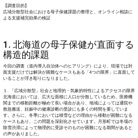
【調査目的】
広域分散型社会における母子保健課題の整理と、オンライン相談に
よる支援補完効果の検証
1. 北海道の母子保健が直面する
構造的課題
今回の調査（道内導入自治体へのヒアリング）により、現場では対
面支援だけでは解決が困難なケースもある「4つの限界」に直面して
いることが浮き彫りになりました。
１. 「広域分散型」社会と地理的・気象的特性によるアクセスの限界
北海道においては、広大な面積に人口が分散しているため、医療機
関までの移動距離が極めて長い場合があり、地域によっては通院や
救急搬送、妊娠中の健康診断の受診にも多くの時間を要していま
す。さらに、冬季においては積雪などの理由から移動が困難になる
ケースもあり、この問題を深刻化させています。月形町では冬場の
除雪渋滞によって物理的に受診そのものが困難になる期間があると
の声がありました。