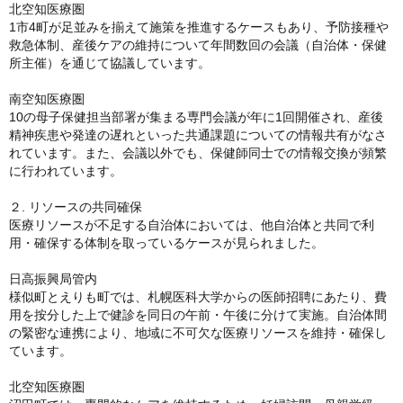
北空知医療圏
1市4町が足並みを揃えて施策を推進するケースもあり、予防接種や
救急体制、産後ケアの維持について年間数回の会議（自治体・保健
所主催）を通じて協議しています。
南空知医療圏
10の母子保健担当部署が集まる専門会議が年に1回開催され、産後
精神疾患や発達の遅れといった共通課題についての情報共有がなさ
れています。また、会議以外でも、保健師同士での情報交換が頻繁
に行われています。
２. リソースの共同確保
医療リソースが不足する自治体においては、他自治体と共同で利
用・確保する体制を取っているケースが見られました。
日高振興局管内
様似町とえりも町では、札幌医科大学からの医師招聘にあたり、費
用を按分した上で健診を同日の午前・午後に分けて実施。自治体間
の緊密な連携により、地域に不可欠な医療リソースを維持・確保し
ています。
北空知医療圏