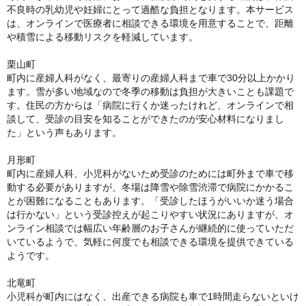
不良時の乳幼児や妊婦にとって過酷な負担となります。本サービス
は、オンラインで医療者に相談できる環境を用意することで、距離
や積雪による移動リスクを軽減しています。
栗山町
町内に産婦人科がなく、最寄りの産婦人科まで車で30分以上かかり
ます。雪が多い地域なので冬季の移動は負担が大きいことも課題で
す。住民の方からは「病院に行くか迷ったけれど、オンラインで相
談して、受診の目安を知ることができたのが安心材料になりまし
た」という声もあります。
月形町
町内に産婦人科、小児科がないため受診のためには町外まで車で移
動する必要がありますが、冬場は降雪や除雪渋滞で病院にかかるこ
とが困難になることもあります。「受診したほうがいいか迷う場合
は行かない」という受診控えが起こりやすい状況にありますが、オ
ンライン相談では幅広い年齢層のお子さんが継続的に使っていただ
いているようで、気軽に何度でも相談できる環境を提供できている
ようです。
北竜町
小児科が町内にはなく、出産できる病院も車で1時間走らないといけ