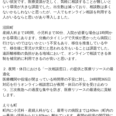
ない状況です。医療資源が乏しく、気軽に相談することが難しいと
いう環境が大きな課題でした。出生数は減っており、相談数は多く
ないかもしれないと思ったが、一人でもオンライン相談を利用する
人がいるならと思いがあり導入しました。
沼田町
産婦人科まで1時間、小児科まで30分、入院が必要な場合は1時間か
かる環境にあります。分娩のタイミングで天候が悪かったら病院に
行けないのではないかという不安もあり、移住を推進している中
で、移住後に育児が大変だと思われる方もいることは課題でした。
遠距離移動の負担がある地域において、オンラインで相談できる体
制を補完的に利用できるのが良いと思います。
２. 夜間・休日における「一次相談窓口」の提供と医療リソースの最
適化
医療機関や役場が閉まっている時間帯の不安に対し、24時間365日
対応を行うオンライン相談窓口が夜間・休日の不安を受け止めつ
つ、三次救急への過度な集中を防ぎ、医療リソースの最適化に貢献
します。
えりも町
町内に小児科・産婦人科がなく、最寄りの病院までは40km（町内の
一番遠い場所からだと60km）離れています。夜間や役場の閉庁時に