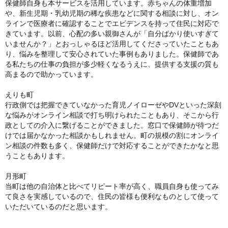
保健師自身も本サービスを活用しています。赤ちゃんの体重増加
や、新生児期・乳幼児期の稀な疾患などに関する相談に対し、オン
ラインで医療者に確認することでエビデンスを持って住民に対応で
きています。以前、心配の多い親御さんが「自分ばかり使いすぎて
いませんか？」とおっしゃるほど活用してくださっていたこともあ
り、悩みを整理して安心されていた事例もありました。保健師であ
る私たちの仕事の負担が多少軽くなるうえに、提供する支援の質も
高まるので助かっています。
えりも町
行政側では把握できていなかった育児ノイローゼやDVといった深刻
な悩みがオンライン相談で打ち明けられたこともあり、そこから行
政としての介入に繋げることができました。窓口で保健師が待つだ
けでは届かなかった相談かもしれません。町の規模の割にオンライ
ン相談の件数も多く、保健師だけで対応することができたかなと思
うこともあります。
月形町
当町は他の自治体と比べてリピート率が高く、職員自身も使ってみ
て良さを実感しているので、住民の皆様も便利なものとして使って
いただいているのだと思います。