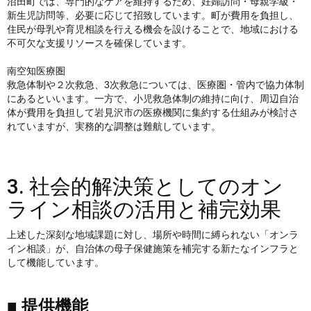
沼田町では、専門的なケアを維持するため、妊婦訪問・母親学級・
新生児訪問等、必要に応じて招致しています。町が費用を負担し、
住民が母乳や育児相談を行える機会を設けることで、地域における
不可欠な支援リソースを確保しています。
南空知医療圏
救急体制や２次救急、3次救急については、医療圏・管内で協力体制
にあるといいます。一方で、小児救急体制の維持に向け、周辺自治
体が費用を負担して岩見沢市の医療機関に集約する仕組みが検討さ
れていますが、実務的な調整は難航しています。
3. 社会的解決策としてのオン
ライン相談の活用と補完効果
上述した深刻な地域課題に対し、場所や時間に縛られない「オンラ
イン相談」が、自治体の母子保健施策を補完する新たなインフラと
して機能しています。
■ 提供機能