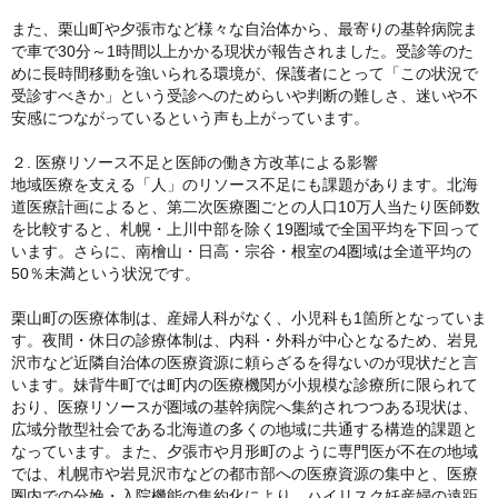
また、栗山町や夕張市など様々な自治体から、最寄りの基幹病院ま
で車で30分～1時間以上かかる現状が報告されました。受診等のた
めに長時間移動を強いられる環境が、保護者にとって「この状況で
受診すべきか」という受診へのためらいや判断の難しさ、迷いや不
安感につながっているという声も上がっています。
２. 医療リソース不足と医師の働き方改革による影響
地域医療を支える「人」のリソース不足にも課題があります。北海
道医療計画によると、第二次医療圏ごとの人口10万人当たり医師数
を比較すると、札幌・上川中部を除く19圏域で全国平均を下回って
います。さらに、南檜山・日高・宗谷・根室の4圏域は全道平均の
50％未満という状況です。
栗山町の医療体制は、産婦人科がなく、小児科も1箇所となっていま
す。夜間・休日の診療体制は、内科・外科が中心となるため、岩見
沢市など近隣自治体の医療資源に頼らざるを得ないのが現状だと言
います。妹背牛町では町内の医療機関が小規模な診療所に限られて
おり、医療リソースが圏域の基幹病院へ集約されつつある現状は、
広域分散型社会である北海道の多くの地域に共通する構造的課題と
なっています。また、夕張市や月形町のように専門医が不在の地域
では、札幌市や岩見沢市などの都市部への医療資源の集中と、医療
圏内での分娩・入院機能の集約化により、ハイリスク妊産婦の遠距