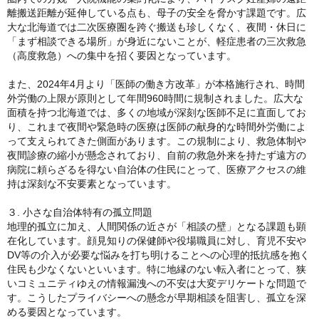
離搬送距離が延伸している点も、母子の安全を脅かす課題です。広
大な北海道では二次医療圏を跨ぐ搬送も珍しくなく、夜間・休日に
「まず相談できる場所」が身近にないことが、軽症患者の三次救急
（高度救急）への集中を招く要因となっています。
また、2024年4月より「医師の働き方改革」が本格施行され、時間
外労働の上限が原則として年間960時間に規制されました。広大な
面積を持つ北海道では、多くの地域が深刻な医師不足に直面してお
り、これまで夜間や緊急時の医療は医師の献身的な時間外労働によ
って支えられてきた側面があります。この規制により、救急体制や
夜間診療の縮小が懸念されており、自前の救急外来を持たず遠方の
病院に頼らざるを得ない自治体の住民にとって、医療アクセスの維
持は深刻な不安要素となっています。
３. 小さな自治体特有の孤立問題
地理的孤立に加え、人間関係の近さが「相談の壁」となる課題も顕
在化しています。顔見知りの保健師や役場職員に対し、育児不安や
DV等の介入が必要な悩みを打ち明けることへの心理的抵抗感を抱く
住民も少なくないといいます。特に地縁のない転入者にとって、狭
いコミュニティゆえの情報漏洩への不安は大変デリケートな問題で
す。こうしたプライバシーへの懸念が早期相談を阻害し、孤立を深
める要因となっています。