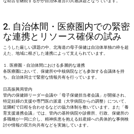
な助言を継続するかが自治体運営の共通課題となっています。
2. 自治体間・医療圏内での緊密
な連携とリソース確保の試み
こうした厳しい課題の中、北海道の母子保健は自治体単独の枠を超
えた、地域に根ざした連携によって支えられています。
１. 医療圏・自治体間における多層的な連携
各医療圏において、保健所や中核病院なども参加する会議体を持
ち、自治体同士で緊密な情報共有を行っています。
日高振興局管内
管内の保健師リーダー会議や「母子保健担当者会議」が開催され、
特定妊婦の支援や専門医の派遣（大学病院からの調整）について、
近隣町で日程を合わせるなどの協力体制を敷いています。また「養
育支援連携会議」では、管内の基幹病院や診療所、行政、保健所の
多職種が一同に介し、精神疾患を抱える妊産婦への具体的な事例検
討や情報の双方向共有などを実施しています。