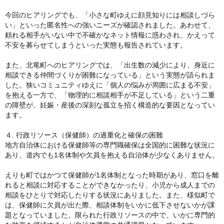
今回のヒアリングでも、「小さな町ゆえに顔見知りには相談しづら
い」といった匿名性への強いニーズが確認されました。あわせて、
頼れる相手がいない中で不確かなネット情報に惑わされ、かえって
不安を募らせてしまうといった実態も報告されています。
また、北竜町へのヒアリングでは、「出生数の減少により、身近に
相談できる仲間づくりが困難になっている」という実態が語られま
した。狭いコミュニティゆえに「個人の悩みが周囲に広まる不安」
を抱える一方で、「物理的に相談相手が不足している」という二重
の障壁が、妊娠・産後の深刻な孤立を招く構造的な要因となってい
ます。
４. 行政リソース（保健師）の過重化と確保の困難
地方自治体における保健師等の専門職確保は全国的に困難な状況に
あり、道内でも1名体制や欠員を抱える自治体が少なくありません。
えりも町ではかつて保健師が1名体制となった時期があり、窓口を離
れると相談に対応することができなかったり、小児から成人までの
相談をひとりで対応したりする状況にありました。また、様似町で
は、保健師に欠員が出た際、相談体制をいかに低下させないかが課
題となっていました。限られた行政リソースの中で、いかに専門的