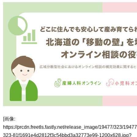
[画像:
https://prcdn.freetls.fastly.net/release_image/19477/323/19477
323-81f1691e4d2812f3c54bbd3a32773e99-1200x628.jpg?