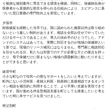
り複雑な個別案件に専念できる環境を構築。同時に、保健師自身が
医療者から直接的な助言を得られる仕組みにより、エビデンスに基
づいた窓口業務の専門性向上を実現しています。
夕張市
財政破綻を経験した当市では、国に認められた施策以外は取り組め
ないという厳しい制約があります。相談を全部お任せでやっていた
だけるサービスであることが、導入の決め手のひとつでした。アテ
ンドのシステムはあっても、実際に対応するのが地域の保健師とい
う形では、現場のリソース補完にはなりません。専門家に相談対応
を任せられる分、私たちは対面でのケアが必要な方との接点を持っ
たり、母子保健だけに留まらない地域の課題解決に動いたりするこ
とができると思います。
妹背牛町
小さな町なので住民への密なサポートをしたいと考えていますが、
町内にない小児科医・産婦人科医・助産師に直接相談できるオンラ
イン相談を補完的に利用することで、より手厚い支援を実現できて
います。国が進める伴走型相談支援を町としても推進したいと考え
ていた時に本サービスを見つけました。
秩父別町