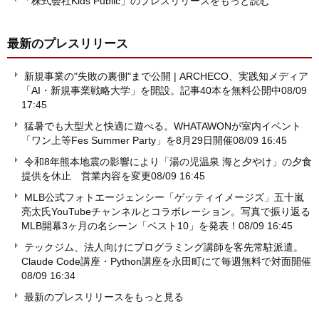
「株式会社Kids Public」のプレスリリースをもっと読む
最新のプレスリリース
新規事業の"失敗の裏側"まで公開 | ARCHECO、実践知メディア
「AI・新規事業戦略大学」を開設。記事40本を無料公開中
08/09
17:45
猛暑でも大型犬と快適に遊べる。WHATAWONが室内イベント
「ワン上等Fes Summer Party」を8月29日開催
08/09 16:45
令和8年熊本地震の影響により「湯の児温泉 海と夕やけ」の夕食
提供を休止 営業内容を変更
08/09 16:45
MLB公式フォトエージェンシー「ゲッティイメージズ」五十嵐
亮太氏YouTubeチャンネルとコラボレーション。写真で振り返る
MLB開幕3ヶ月の名シーン「ベスト10」を発表！
08/09 16:45
テックジム、法人向けにプログラミング講師を客先常駐派遣。
Claude Code講座・Python講座を永田町にて毎週無料で対面開催
08/09 16:34
最新のプレスリリースをもっと見る