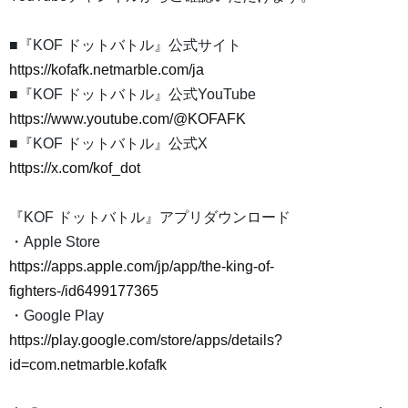
■『KOF ドットバトル』公式サイト
https://kofafk.netmarble.com/ja
■『KOF ドットバトル』公式YouTube
https://www.youtube.com/@KOFAFK
■『KOF ドットバトル』公式X
https://x.com/kof_dot
『KOF ドットバトル』アプリダウンロード
・Apple Store
https://apps.apple.com/jp/app/the-king-of-
fighters-/id6499177365
・Google Play
https://play.google.com/store/apps/details?
id=com.netmarble.kofafk