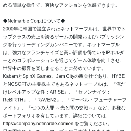
める簡単な操作で、爽快なアクションを体感できます。
◆Netmarble Corp.について◆
2000年に韓国で設立されたネットマーブルは、世界中でト
ップクラスの売上を誇るゲームの開発およびパブリッシン
グを行うリーディングカンパニーです。ネットマーブル
は、強力なフランチャイズと高い評価を得ているIPホルダ
ーとのコラボレーションを通じてゲーム体験を向上させ、
世界中の顧客を楽しませることに努めています。
KabamとSpinX Games、Jam Cityの親会社であり、HYBE
とNCSOFTの主要株主でもあるネットマーブルは、『俺だ
けレベルアップな件：ARISE』、『セブンナイツ：
ReBIRTH』、『RAVEN2』、『マーベル・フューチャーフ
ァイト』、『七つの大罪 ～光と闇の交戦～』など、多様な
ポートフォリオを有しています。詳細については、
https://company.netmarble.com/en
をご覧ください。