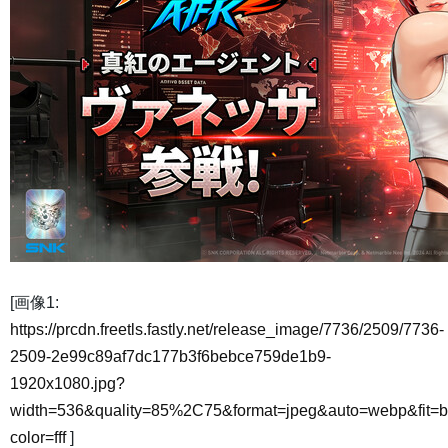
[画像1:
https://prcdn.freetls.fastly.net/release_image/7736/2509/7736-
2509-2e99c89af7dc177b3f6bebce759de1b9-
1920x1080.jpg?
width=536&quality=85%2C75&format=jpeg&auto=webp&fit=
color=fff
]