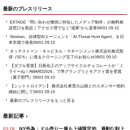
最新のプレスリリース
EXTAGE「問い合わせ獲得に特化したメディア制作」の無料相
談窓口を新設｜アクセス増でなく"成果"から逆算
08/01 09:10
Simbian、自律型AIエージェント「AI Threat Hunt Agent」を日
本市場で発表
08/01 09:10
タッチストーン・キャピタル・マネージメント株式会社株式取
得（50％）に係るクロージング完了のお知らせ
08/01 09:10
【ダブル受賞】日新化工のアップサイクルチョコレートが「ミ
ライーね！AWARD2026」で準グランプリとモアクト賞を受賞
（菓子部門）
08/01 09:10
【シントトロイデン】 株式会社東雲火山様とのスポンサー契約
締結に関して
08/01 09:10
最新のプレスリリースをもっと見る
最新記事
NY外為：ドル売り一服も上値限定的、過剰な利上
03:28