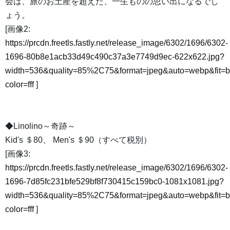
会は、旅のお土産を超えた、一生ものの思い出になるでし
ょう。
[画像2:
https://prcdn.freetls.fastly.net/release_image/6302/1696/6302-
1696-80b8e1acb33d49c490c37a3e7749d9ec-622x622.jpg?
width=536&quality=85%2C75&format=jpeg&auto=webp&fit=
color=fff
]
◆Linolino～奇跡～
Kid's ＄80、 Men's ＄90（すべて税別）
[画像3:
https://prcdn.freetls.fastly.net/release_image/6302/1696/6302-
1696-7d85fc231bfe529bf8f730415c159bc0-1081x1081.jpg?
width=536&quality=85%2C75&format=jpeg&auto=webp&fit=
color=fff
]