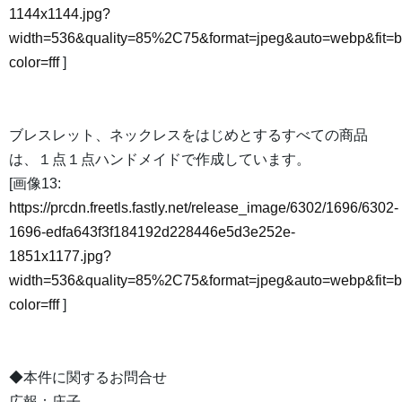
1144x1144.jpg?
width=536&quality=85%2C75&format=jpeg&auto=webp&fit=
color=fff
]
ブレスレット、ネックレスをはじめとするすべての商品
は、１点１点ハンドメイドで作成しています。
[画像13:
https://prcdn.freetls.fastly.net/release_image/6302/1696/6302-
1696-edfa643f3f184192d228446e5d3e252e-
1851x1177.jpg?
width=536&quality=85%2C75&format=jpeg&auto=webp&fit=
color=fff
]
◆本件に関するお問合せ
広報：庄子