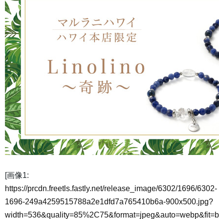
[画像1:
https://prcdn.freetls.fastly.net/release_image/6302/1696/6302-
1696-249a4259515788a2e1dfd7a765410b6a-900x500.jpg?
width=536&quality=85%2C75&format=jpeg&auto=webp&fit=