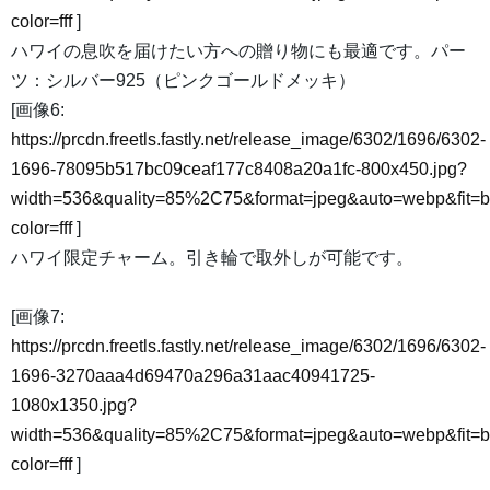
color=fff
]
ハワイの息吹を届けたい方への贈り物にも最適です。パー
ツ：シルバー925（ピンクゴールドメッキ）
[画像6:
https://prcdn.freetls.fastly.net/release_image/6302/1696/6302-
1696-78095b517bc09ceaf177c8408a20a1fc-800x450.jpg?
width=536&quality=85%2C75&format=jpeg&auto=webp&fit=
color=fff
]
ハワイ限定チャーム。引き輪で取外しが可能です。
[画像7:
https://prcdn.freetls.fastly.net/release_image/6302/1696/6302-
1696-3270aaa4d69470a296a31aac40941725-
1080x1350.jpg?
width=536&quality=85%2C75&format=jpeg&auto=webp&fit=
color=fff
]