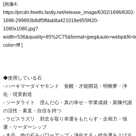
[画像4:
https://prcdn.freetls.fastly.net/release_image/6302/1696/6302-
1696-299893b8df5ffdab8a421018e955f420-
1080x1080.jpg?
width=536&quality=85%2C75&format=jpeg&auto=webp&fit=
color=fff
]
◆使用している石
- ハーキマーダイヤモンド 覚醒・才能開花・明晰夢・浄
化・現実創造
- ソーダライト 澄んだ心・真の幸せ・学業成就・新陳代謝
の活性・素直・自信を持つ
- ラピスラズリ 邪念を取り幸運をもたらす・企画力・強
運・リーダーシップ
- 水晶 他の石をパワーアップ・浄化する・総合運を上げる