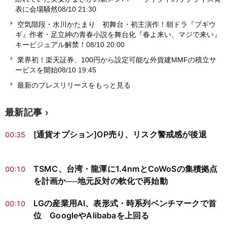
表に会場騒然
08/10 21:30
空気階段・水川かたまり 初舞台・初主演作！朝ドラ『ブギウ
ギ』作者・足立紳の青春小説を舞台化『春よ来い、マジで来い』
キービジュアル解禁！
08/10 20:00
業界初！楽天証券、100円から設定可能な外貨建MMFの積立サ
ービスを開始
08/10 19:45
最新のプレスリリースをもっと見る
最新記事
[通貨オプション]OP売り、リスク警戒感が後退
00:35
TSMC、台湾・龍潭に1.4nmとCoWoSの集積拠点
00:10
を計画か──地元反対の軟化で再始動
LGの産業用AI、表形式・時系列ベンチマークで首
00:10
位 GoogleやAlibabaを上回る