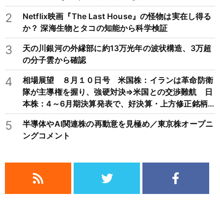
2
Netflix映画『The Last House』の怪物は実在し得る
か？ 深海生物とタコの知能から科学検証
3
天の川銀河の外縁部に約13万光年の波状構造、3万超
の分子雲から確認
4
相場展望 ８月１０日号 米国株：イランは革命防衛
隊が主導権を握り、強硬対決⇒米国との交渉難航 日
本株：4～6月期決算発表で、好決算・上方修正銘柄
が軒並み買われる展開
5
半導体やAI関連株の再動意を見極め／東京株オープニ
ングコメント