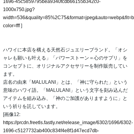
1696-45c5859795bea9340fcdb66155b342c0-
1000x750.jpg?
width=536&quality=85%2C75&format=jpeg&auto=webp&fit=
color=fff
]
ハワイに本店を構える天然石ジュエリーブランド。「オシ
ャレも願いも叶える」「パワーストーン＝心のサプリ」を
コンセプトに、オリジナルアクセサリーを制作販売してい
ます。
店名の由来「MALULANI」とは、「神に守られた」という
意味のハワイ語。「MALULANI」という文字を刻み込んだ
アイテムを組み込み、「神のご加護がありますように」と
いう祈りを託しています。
[画像12:
https://prcdn.freetls.fastly.net/release_image/6302/1696/6302-
1696-c5127732ab400c834f4e8f1d47ecd7db-