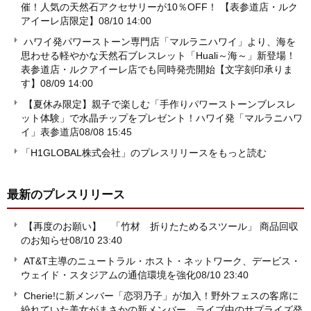
催！人気の天然石アクセサリーが10％OFF！ 【表参道店・ルク
アイーレ店限定】
08/10 14:00
ハワイ発パワーストーン専門店「マルラニハワイ」より、海を
思わせる軽やかな天然石ブレスレット「Huali～海～」新登場！
表参道店・ルクアイーレ店でも同時発売開始【文字刻印承りま
す】
08/09 14:00
【夏休み限定】親子で楽しむ「手作りパワーストーンブレスレ
ット体験」で水晶チップをプレゼント！ハワイ発「マルラニハワ
イ」表参道店
08/08 15:45
「H1GLOBAL株式会社」のプレスリリースをもっと読む
最新のプレスリリース
【再度のお願い】 「竹材 折りたためるスツール」 商品回収
のお知らせ
08/10 23:40
AT&T主導のニュートラル・ホスト・ネットワーク、デービス・
ウェイド・スタジアムの通信環境を強化
08/10 23:40
Cherie!に新メンバー「恋羽乃子」が加入！野外フェスの客席に
紛れていた美女がまさかの新メンバー ライブ中のサプライズ発