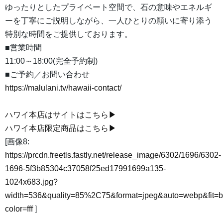
ゆったりとしたプライベート空間で、石の意味やエネルギ
ーを丁寧にご説明しながら、一人ひとりの願いに寄り添う
特別な時間をご提供しております。
■営業時間
11:00～18:00(完全予約制)
■ご予約／お問い合わせ
https://malulani.tv/hawaii-contact/
ハワイ本店はサイトはこちら▶
ハワイ本店限定商品はこちら▶
[画像8:
https://prcdn.freetls.fastly.net/release_image/6302/1696/6302-
1696-5f3b85304c37058f25ed17991699a135-
1024x683.jpg?
width=536&quality=85%2C75&format=jpeg&auto=webp&fit=
color=fff
]