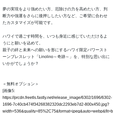
夢の実現をより強めたい方、厄除けの力を高めたい方、判
断力や強運をさらに後押ししたい方など、ご希望に合わせ
たカスタマイズが可能です。
ハワイで過ごす時間を、いつも身近に感じていただけるよ
うにと願いを込めて。
親子の絆と未来への願いを形にするハワイ限定パワースト
ーンブレスレット「Linolino～奇跡～」を、特別な思い出に
いかがでしょうか？
＜無料オプション＞
[画像5:
https://prcdn.freetls.fastly.net/release_image/6302/1696/6302-
1696-7c40cb474f34268382320dc2293eb7d2-800x450.jpg?
width=536&quality=85%2C75&format=jpeg&auto=webp&fit=