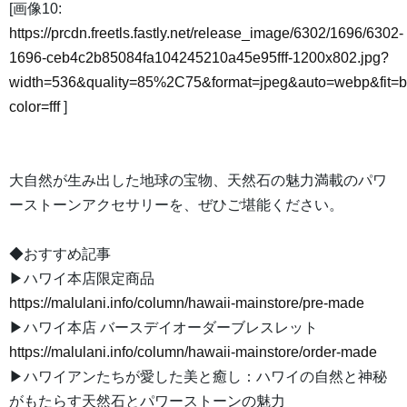
[画像10:
https://prcdn.freetls.fastly.net/release_image/6302/1696/6302-
1696-ceb4c2b85084fa104245210a45e95fff-1200x802.jpg?
width=536&quality=85%2C75&format=jpeg&auto=webp&fit=
color=fff
]
大自然が生み出した地球の宝物、天然石の魅力満載のパワ
ーストーンアクセサリーを、ぜひご堪能ください。
◆おすすめ記事
▶ハワイ本店限定商品
https://malulani.info/column/hawaii-mainstore/pre-made
▶ハワイ本店 バースデイオーダーブレスレット
https://malulani.info/column/hawaii-mainstore/order-made
▶ハワイアンたちが愛した美と癒し：ハワイの自然と神秘
がもたらす天然石とパワーストーンの魅力