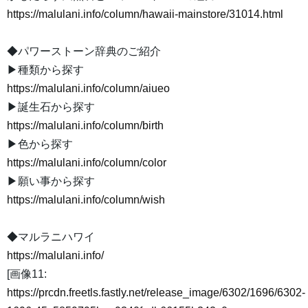
https://malulani.info/column/hawaii-mainstore/31014.html
◆パワーストーン辞典のご紹介
▶種類から探す
https://malulani.info/column/aiueo
▶誕生石から探す
https://malulani.info/column/birth
▶色から探す
https://malulani.info/column/color
▶願い事から探す
https://malulani.info/column/wish
◆マルラニハワイ
https://malulani.info/
[画像11:
https://prcdn.freetls.fastly.net/release_image/6302/1696/6302-