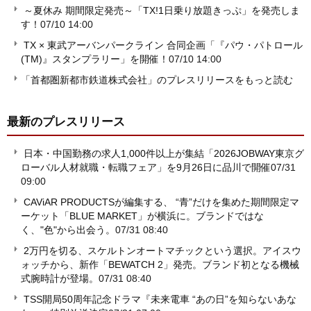
～夏休み 期間限定発売～「TX!1日乗り放題きっぷ」を発売しま
す！
07/10 14:00
TX × 東武アーバンパークライン 合同企画「『パウ・パトロール
(TM)』スタンプラリー」を開催！
07/10 14:00
「首都圏新都市鉄道株式会社」のプレスリリースをもっと読む
最新のプレスリリース
日本・中国勤務の求人1,000件以上が集結「2026JOBWAY東京グ
ローバル人材就職・転職フェア」を9月26日に品川で開催
07/31
09:00
CAViAR PRODUCTSが編集する、 “青”だけを集めた期間限定マ
ーケット「BLUE MARKET」が横浜に。ブランドではな
く、"色"から出会う。
07/31 08:40
2万円を切る、スケルトンオートマチックという選択。アイスウ
ォッチから、新作「BEWATCH 2」発売。ブランド初となる機械
式腕時計が登場。
07/31 08:40
TSS開局50周年記念ドラマ『未来電車 “あの日”を知らないあな