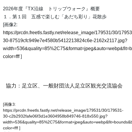
2026年度『TX沿線 トリップウォーク』概要
１．第１回 五感で楽しむ「あだち彩り」花散歩
[画像2:
https://prcdn.freetls.fastly.net/release_image/179531/30/17953
30-87519cfc949e7e4580b5412213824c6e-2162x2117.jpg?
width=536&quality=85%2C75&format=jpeg&auto=webp&fit=
color=fff
]
協力：足立区、一般財団法人足立区観光交流協会
[画像3:
https://prcdn.freetls.fastly.net/release_image/179531/30/179531-
30-c2b2932fafe06f3d1e3604958b849746-818x550.jpg?
width=536&quality=85%2C75&format=jpeg&auto=webp&fit=bounds&
color=fff
]