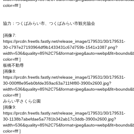
color=fff
]
協力：つくばみらい市、つくばみらい市観光協会
[画像7:
https://prcdn.freetls.fastly.net/release_image/179531/30/179531-
30-c797e27193964df9b1433431c67d759b-1541x1087.png?
width=536&quality=85%2C75&format=jpeg&auto=webp&fit=bounds&
color=fff
]
板橋不動尊
[画像8:
https://prcdn.freetls.fastly.net/release_image/179531/30/179531-
30-000ff8e95eb0bfde359ac63a711f4f80-3900x2600.jpg?
width=536&quality=85%2C75&format=jpeg&auto=webp&fit=bounds&
color=fff
]
みらい平さくら公園
[画像9:
https://prcdn.freetls.fastly.net/release_image/179531/30/179531-
30-1138b7abefdae5a7781b342ab17c3ddb-3900x2600.jpg?
width=536&quality=85%2C75&format=jpeg&auto=webp&fit=bounds&
color=fff
]