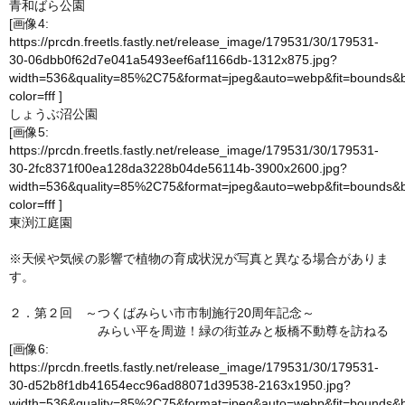
青和ばら公園
[画像4:
https://prcdn.freetls.fastly.net/release_image/179531/30/179531-
30-06dbb0f62d7e041a5493eef6af1166db-1312x875.jpg?
width=536&quality=85%2C75&format=jpeg&auto=webp&fit=bounds&
color=fff
]
しょうぶ沼公園
[画像5:
https://prcdn.freetls.fastly.net/release_image/179531/30/179531-
30-2fc8371f00ea128da3228b04de56114b-3900x2600.jpg?
width=536&quality=85%2C75&format=jpeg&auto=webp&fit=bounds&
color=fff
]
東渕江庭園
※天候や気候の影響で植物の育成状況が写真と異なる場合がありま
す。
２．第２回 ～つくばみらい市市制施行20周年記念～
みらい平を周遊！緑の街並みと板橋不動尊を訪ねる
[画像6:
https://prcdn.freetls.fastly.net/release_image/179531/30/179531-
30-d52b8f1db41654ecc96ad88071d39538-2163x1950.jpg?
width=536&quality=85%2C75&format=jpeg&auto=webp&fit=bounds&