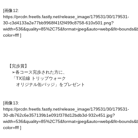
[画像12:
https://prcdn.freetls.fastly.net/release_image/179531/30/179531-
30-c3d4133a2e77bb9968f41f2f499c8758-610x501.png?
width=536&quality=85%2C75&format=jpeg&auto=webp&fit=bounds&
color=fff
]
【完歩賞】
➢各コース完歩された方に、
「TX沿線 トリップウォーク
オリジナル缶バッジ」をプレゼント
[画像13:
https://prcdn.freetls.fastly.net/release_image/179531/30/179531-
30-db762c6e357139b1e091f378d12bdb3d-932x451.jpg?
width=536&quality=85%2C75&format=jpeg&auto=webp&fit=bounds&
color=fff
]