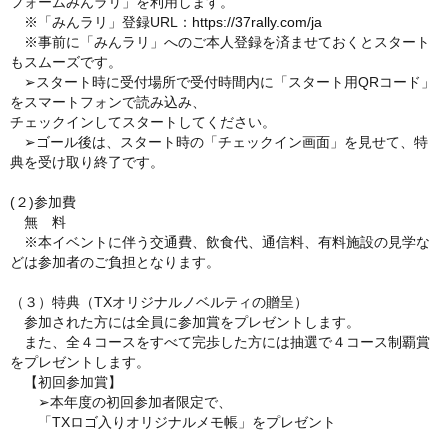
フォームみんラリ」を利用します。
※「みんラリ」登録URL：
https://37rally.com/ja
※事前に「みんラリ」へのご本人登録を済ませておくとスタート
もスムーズです。
➢スタート時に受付場所で受付時間内に「スタート用QRコード」
をスマートフォンで読み込み、
チェックインしてスタートしてください。
➢ゴール後は、スタート時の「チェックイン画面」を見せて、特
典を受け取り終了です。
(２)参加費
無 料
※本イベントに伴う交通費、飲食代、通信料、有料施設の見学な
どは参加者のご負担となります。
（３）特典（TXオリジナルノベルティの贈呈）
参加された方には全員に参加賞をプレゼントします。
また、全４コースをすべて完歩した方には抽選で４コース制覇賞
をプレゼントします。
【初回参加賞】
➢本年度の初回参加者限定で、
「TXロゴ入りオリジナルメモ帳」をプレゼント