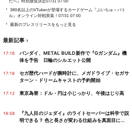
たへ』特別放送決定
07/31 07:00
380名以上のVTuberが登場するカードゲーム『ぶいちゅ～バト
ル』オンライン対戦実装！
07/31 07:00
最新のプレスリリースをもっと見る
最新記事
バンダイ、METAL BUILD新作で『Gガンダム』機
17:16
体を予告 日輪のシルエット公開
セガ歴代ハードが腕時計に、メガドライブ・セガサ
17:16
ターン・ドリームキャストの予約開始
東京為替：ドル・円は小じっかり、午後はじり高
17:12
『九人目のジェダイ』のライトセーバーは科学で説
16:58
明できる？ 色と長さが変わる仕組みを真面目に検
証