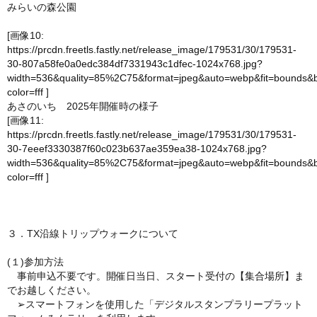
みらいの森公園
[画像10:
https://prcdn.freetls.fastly.net/release_image/179531/30/179531-
30-807a58fe0a0edc384df7331943c1dfec-1024x768.jpg?
width=536&quality=85%2C75&format=jpeg&auto=webp&fit=bounds&
color=fff
]
あさのいち 2025年開催時の様子
[画像11:
https://prcdn.freetls.fastly.net/release_image/179531/30/179531-
30-7eeef3330387f60c023b637ae359ea38-1024x768.jpg?
width=536&quality=85%2C75&format=jpeg&auto=webp&fit=bounds&
color=fff
]
３．TX沿線トリップウォークについて
(１)参加方法
事前申込不要です。開催日当日、スタート受付の【集合場所】ま
でお越しください。
➢スマートフォンを使用した「デジタルスタンプラリープラット