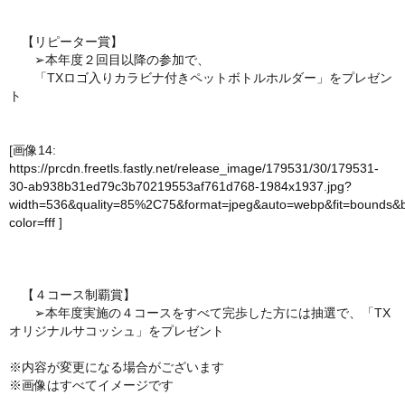
【リピーター賞】
➢本年度２回目以降の参加で、
「TXロゴ入りカラビナ付きペットボトルホルダー」をプレゼン
ト
[画像14:
https://prcdn.freetls.fastly.net/release_image/179531/30/179531-
30-ab938b31ed79c3b70219553af761d768-1984x1937.jpg?
width=536&quality=85%2C75&format=jpeg&auto=webp&fit=bounds&
color=fff
]
【４コース制覇賞】
➢本年度実施の４コースをすべて完歩した方には抽選で、「TX
オリジナルサコッシュ」をプレゼント
※内容が変更になる場合がございます
※画像はすべてイメージです