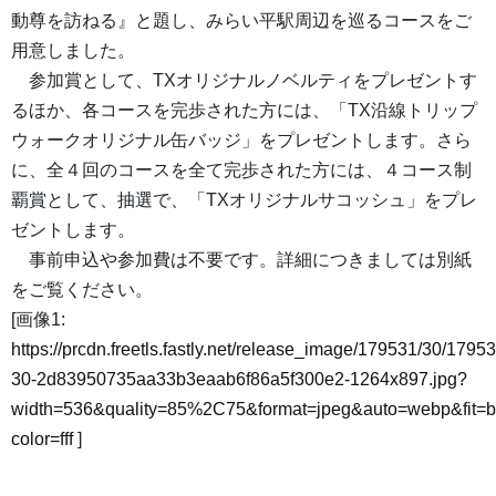
動尊を訪ねる』と題し、みらい平駅周辺を巡るコースをご
用意しました。
参加賞として、TXオリジナルノベルティをプレゼントす
るほか、各コースを完歩された方には、「TX沿線トリップ
ウォークオリジナル缶バッジ」をプレゼントします。さら
に、全４回のコースを全て完歩された方には、４コース制
覇賞として、抽選で、「TXオリジナルサコッシュ」をプレ
ゼントします。
事前申込や参加費は不要です。詳細につきましては別紙
をご覧ください。
[画像1:
https://prcdn.freetls.fastly.net/release_image/179531/30/17953
30-2d83950735aa33b3eaab6f86a5f300e2-1264x897.jpg?
width=536&quality=85%2C75&format=jpeg&auto=webp&fit=
color=fff
]