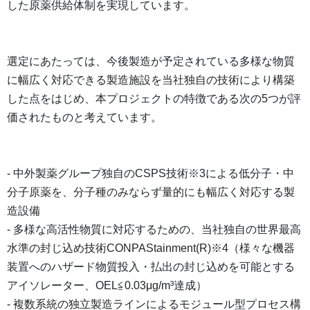
した原薬供給体制を実現しています。
選定にあたっては、今後製造が予定されている多様な物質
に幅広く対応できる製造施設を当社独自の技術により構築
した点をはじめ、本プロジェクトの特徴である次の5つが評
価されたものと考えています。
- 中外製薬グループ独自のCSPS技術※3による低分子・中
分子原薬を、分子種のみならず量的にも幅広く対応する製
造設備
- 多様な高活性物質に対応するための、当社独自の世界最高
水準の封じ込め技術CONPAStainment(R)※4（様々な機器
装置へのハザード物質投入・払出の封じ込めを可能とする
アイソレーター、OEL≦0.03μg/m³達成）
- 複数系統の独立製造ラインによるモジュール型プロセス構