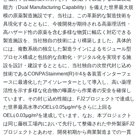
能力（Dual Manufacturing Capability）を備えた世界最大規
模の原薬製造施設です。当社は、この革新的な製造技術を
具現化するとともに、今後開発が期待される高薬理活性・
高ハザード性の原薬を含む多様な物質に幅広く対応できる
製造施設を、当社独自の技術により構築しました。具体的
には、複数系統の独立した製造ラインによるモジュール型
プロセス構成と包括的な自動化・デジタル化を実現する施
設を設計・建設するとともに、当社独自の次世代封じ込め
技術であるCONPAStainment(R)※4を各装置インターフェ
ースに最適化したアイソレーターとして導入し、高い薬理
活性を示す多様な化合物の曝露から作業者の安全を確保し
ています。その封じ込め性能は、FJ2プロジェクトで達成し
た世界最高水準のOEL≦0.05μg/m³をさらに上回る
OEL≦0.03μg/m³を達成しています。なお、本プロジェクト
は同じ藤枝工場内において先行して整備された中外製薬FJ2
プロジェクトとあわせ、開発初期から商業製造までの一貫