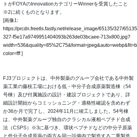
トがFOYAのInnovationカテゴリーWinnerを受賞したこと
※2に続くものとなります。
[画像1:
https://prcdn.freetls.fastly.net/release_image/65135/327/65135
327-f5e17a9749951404093b263de03bcaee-713x800.jpg?
width=536&quality=85%2C75&format=jpeg&auto=webp&fit=
color=fff
]
FJ3プロジェクトは、中外製薬のグループ会社である中外製
薬工業の藤枝工場における低・中分子合成原薬製造棟（54
号棟）及び付属施設の設計・建設プロジェクトであり、詳
細設計開始からコミッショニング・適格性確認を含めわず
か36か月で完了し、2024年11月に竣工しました。54号棟
は、中外製薬グループ独自のクラシカル液相ペプチド合成
法（CSPS）※3に基づき、環状ペプチドなどの中分子原薬
と低分子合成原薬の両方を同一設備内で製造する二重製造