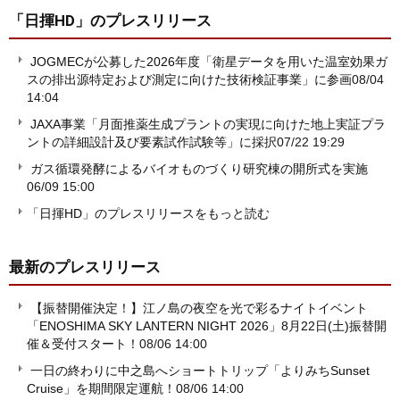
「日揮HD」
のプレスリリース
JOGMECが公募した2026年度「衛星データを用いた温室効果ガ
スの排出源特定および測定に向けた技術検証事業」に参画
08/04
14:04
JAXA事業「月面推薬生成プラントの実現に向けた地上実証プラ
ントの詳細設計及び要素試作試験等」に採択
07/22 19:29
ガス循環発酵によるバイオものづくり研究棟の開所式を実施
06/09 15:00
「日揮HD」のプレスリリースをもっと読む
最新のプレスリリース
【振替開催決定！】江ノ島の夜空を光で彩るナイトイベント
「ENOSHIMA SKY LANTERN NIGHT 2026」8月22日(土)振替開
催＆受付スタート！
08/06 14:00
一日の終わりに中之島へショートトリップ「よりみちSunset
Cruise」を期間限定運航！
08/06 14:00