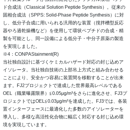
ド合成法（Classical Solution Peptide Synthesis）。従来の
固相合成法（SPPS: Solid-Phase Peptide Synthesis）に対
し、低分子合成に用いられる汎用的な装置（撹拌槽型反応
器やろ過乾燥機など）を使用して環状ペプチドの合成・精
製を可能とし、同一設備による低分子・中分子原薬の製造
を実現しました。
※4：CONPAStainment(R)
当社独自設計に基づくケミカルハザード対応の封じ込めア
イソレータ。当社独自技術の上部吊上方式と組み合わせる
ことにより、安全かつ容易に装置間を移動することが出来
ます。FJ2プロジェクトで達成した世界最高レベルである
OEL（職業曝露限界）≦0.05μg/m³をさらに進化させ、FJ3プ
ロジェクトではOEL≦0.03μg/m³を達成した。FJ3では、各装
置インターフェースに最適化した多数のアイソレーターを
導入し、多様な高活性化合物に幅広く対応する封じ込め環
境を実現しています。