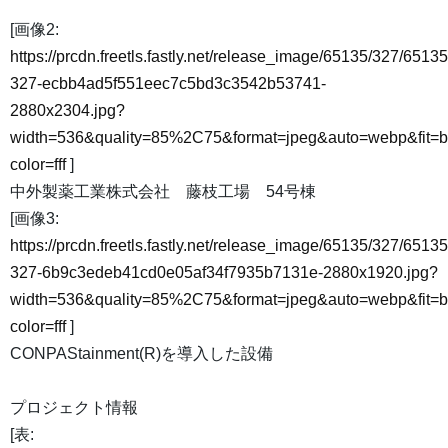
[画像2:
https://prcdn.freetls.fastly.net/release_image/65135/327/65135
327-ecbb4ad5f551eec7c5bd3c3542b53741-
2880x2304.jpg?
width=536&quality=85%2C75&format=jpeg&auto=webp&fit=
color=fff
]
中外製薬工業株式会社 藤枝工場 54号棟
[画像3:
https://prcdn.freetls.fastly.net/release_image/65135/327/65135
327-6b9c3edeb41cd0e05af34f7935b7131e-2880x1920.jpg?
width=536&quality=85%2C75&format=jpeg&auto=webp&fit=
color=fff
]
CONPAStainment(R)を導入した設備
プロジェクト情報
[表: