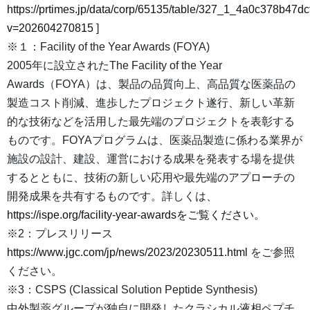
https://prtimes.jp/data/corp/65135/table/327_1_4a0c378b47
v=202604270815
]
※１：Facility of the Year Awards (FOYA)
2005年に設立されたThe Facility of the Year
Awards（FOYA）は、製品の品質向上、高品質な医薬品の
製造コスト削減、進歩したプロジェクト遂行、新しい革新
的な技術などを活用した最先端のプロジェクトを表彰する
ものです。FOYAプログラムは、医薬品製造に係わる業界が
施設の設計、建設、運営における成果を発表する場を提供
するとともに、技術の新しい応用や最先端のアプローチの
開発成果を共有するものです。詳しくは、
https://ispe.org/facility-year-awardsをご覧ください。
※2：プレスリリース
https://www.jgc.com/jp/news/2023/20230511.html
をご参照
ください。
※3：CSPS (Classical Solution Peptide Synthesis)
中外製薬グループが独自に開発したクラシカル液相ペプチ