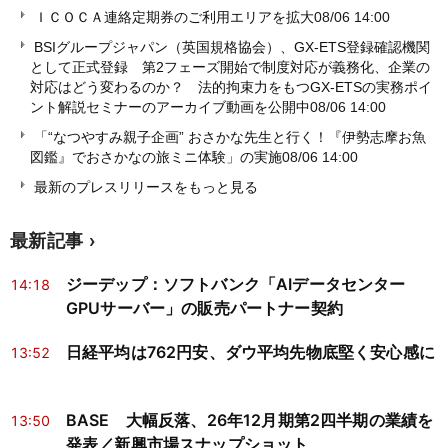
ＩＣＯＣＡ連絡定期券のご利用エリアを拡大
08/06 14:00
BSIグループジャパン（英国規格協会）、GX-ETS登録確認機関
として正式登録 第2フェーズ開始で制度対応が義務化、企業の
対応はどう変わるのか？ 法的拘束力をもつGX-ETSの実務ポイ
ント解説セミナーのアーカイブ動画を公開中
08/06 14:00
「“なつやすみ親子企画” おさかな先生と行く！『伊勢志摩お魚
図鑑』でおさかなの旅ミニ体験」の実施
08/06 14:00
最新のプレスリリースをもっと見る
最新記事
ジーデップ：ソフトバンク「AIデータセンター
14:18
GPUサーバー」の販売パートナー契約
日経平均は762円安、ダウ平均先物底堅く安心感に
13:52
BASE 大幅反落、26年12月期第2四半期の業績を
13:50
発表／新興市場スナップショット