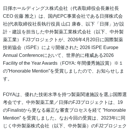
日揮ホールディングス株式会社（代表取締役会長兼社長
CEO 佐藤 雅之）は、国内EPC事業会社である日揮株式会
社(代表取締役社長執行役員 山口 康春、以下「日揮」)が設
計・建設を担当した中外製薬工業株式会社（以下、中外製
薬工業） FJ3プロジェクトが、2026年4月20日に国際製薬
技術協会（ISPE）により開催された 2026 ISPE Europe
Annual Conferenceにおいて、世界的に権威ある2026
Facility of the Year Awards（FOYA: 年間優秀施設賞）※１
の”Honorable Mention”を受賞しましたので、お知らせしま
す。
FOYAは、優れた技術水準を持つ製薬関連施設を選ぶ国際選
考会です。中外製薬工業／日揮のFJ3プロジェクトは、19
のFinalistから更なる厳正な審査プロセスを経て ”Honorable
Mention” を受賞しました。なお今回の受賞は、2023年に同
じく中外製薬株式会社（以下、中外製薬）のFJ2プロジェク