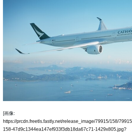
[画像:
https://prcdn.freetls.fastly.net/release_image/79915/158/79915
158-47d9c1344ea147ef933f3db18da67c71-1429x805.jpg?