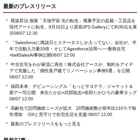
最新のプレスリリース
尾坂昇治 個展「天地宇宙 光の転生」廃棄予定の盆栽・工芸品を
現代アートに転生、8月15日より原宿JPS Galleryにて約30点を展
示
08/07 12:30
「Salesforceに商談日とステータスしか入ってない」会社が、半
年で活動入力量10倍・そしてAgentforce活用へ──敷島住宅
×bellSalesAI事例公開
08/07 12:00
中古住宅をわが家流に再生！株式会社アースが、制約をアイデ
アで克服した「個性派戸建てリノベーション事例5選」を公開
08/07 12:00
福田未来、デビューシングル「もっとサヨナラ」ジャケット＆
新アー写公開 来生たかお×武部聡志×前田たかひろの豪華タッグ
08/07 12:00
高齢化で訪問施術ニーズが拡大 訪問施術数が前年比110％で毎
年増加 -DXと見守りで在宅生活を支援-
08/07 12:00
最新のプレスリリースをもっと見る