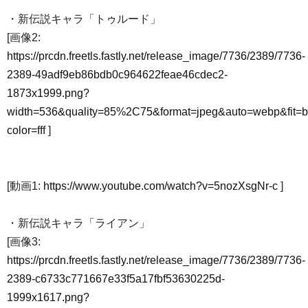
・新伝説キャラ「トゥルード」
[画像2:
https://prcdn.freetls.fastly.net/release_image/7736/2389/7736-
2389-49adf9eb86bdb0c964622feae46cdec2-
1873x1999.png?
width=536&quality=85%2C75&format=jpeg&auto=webp&fit=
color=fff
]
[動画1:
https://www.youtube.com/watch?v=5nozXsgNr-c
]
・新伝説キャラ「ライアン」
[画像3:
https://prcdn.freetls.fastly.net/release_image/7736/2389/7736-
2389-c6733c771667e33f5a17fbf53630225d-
1999x1617.png?