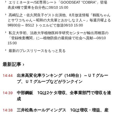
エリミネーター/SE専用シート「GOODSEAT “COBRA”」登場
表皮4種で愛車を自分色に
08/10 15:00
髙嶋弘之・佐久間良子ゲスト出演他、8月放送情報『鶴瓶ちゃん
とサワコちゃん～昭和の大先輩とおかしな２人～』毎週月曜よる
9時00分～ BS12 トゥエルビで放送
08/10 15:00
私立大学初、法政大学植物医科学研究センターが輸出用種苗の
「登録検査機関」に―植物防疫の最前線で社会へ貢献―
08/10
15:00
最新のプレスリリースをもっと見る
最新記事
出来高変化率ランキング（14時台）～ＵＴグルー
14:44
プ、ＵＴグループなどがランクイン
中部鋼鈑 1Qは2ケタ増収、全事業部門で増収を達
14:39
成
三井松島ホールディングス 1Qは増収・増益、産
14:38