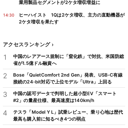
業用製品セグメントが2ケタ増収増益に
ヒーハイスト 1Qは2ケタ増収、主力の直動機器が
14:30
2ケタ増収を果たす
アクセスランキング
1
中国のレアアース規制に「窒化鉄」で対抗、米国防総
省が1.5億ドル融資へ
2
Bose「QuietComfort 2nd Gen」発表、USB-C有線
接続の24-bit対応で上位モデル「Ultra」上回る
3
中国の認可データで判明した超小型EV「スマート
#2」の量産仕様、最高速度は140km/h
4
テスラ「Model Y L」試乗レビュー、乗り心地は歴代
最高も購入前に知るべき4つの弱点