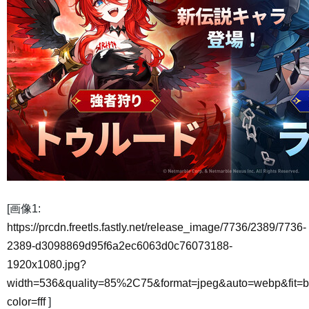
[画像1:
https://prcdn.freetls.fastly.net/release_image/7736/2389/7736-
2389-d3098869d95f6a2ec6063d0c76073188-
1920x1080.jpg?
width=536&quality=85%2C75&format=jpeg&auto=webp&fit=
color=fff
]