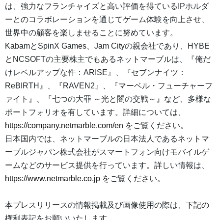
は、強力なフランチャイズと高い評価を得ているIPホルダ
ーとのコラボレーションを通じてゲーム体験を向上させ、
世界中の顧客を楽しませることに努めています。
KabamとSpinX Games、Jam Cityの親会社であり、HYBE
とNCSOFTの主要株主でもあるネットマーブルは、『俺だ
けレベルアップな件：ARISE』、『セブンナイツ：
ReBIRTH』、『RAVEN2』、『マーベル・フューチャーフ
ァイト』、『七つの大罪 ～光と闇の交戦～』など、多様な
ポートフォリオを有しています。詳細については、
https://company.netmarble.com/en
をご覧ください。
日本国内では、ネットマーブルの日本法人であるネットマ
ーブルジャパン株式会社がスマートフォン向けモバイルゲ
ームなどのサービス提供を行っています。詳しい情報は、
https://www.netmarble.co.jp
をご覧ください。
本プレスリリースの情報掲載及び画像使用の際は、下記の
権利表記をお願いいたします。