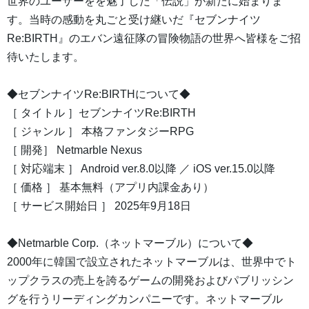
世界のユーザーをを魅了した「伝説」が新たに始まりま
す。当時の感動を丸ごと受け継いだ『セブンナイツ
Re:BIRTH』のエバン遠征隊の冒険物語の世界へ皆様をご招
待いたします。
◆セブンナイツRe:BIRTHについて◆
［ タイトル ］セブンナイツRe:BIRTH
［ ジャンル ］ 本格ファンタジーRPG
［ 開発］ Netmarble Nexus
［ 対応端末 ］ Android ver.8.0以降 ／ iOS ver.15.0以降
［ 価格 ］ 基本無料（アプリ内課金あり）
［ サービス開始日 ］ 2025年9月18日
◆Netmarble Corp.（ネットマーブル）について◆
2000年に韓国で設立されたネットマーブルは、世界中でト
ップクラスの売上を誇るゲームの開発およびパブリッシン
グを行うリーディングカンパニーです。ネットマーブル