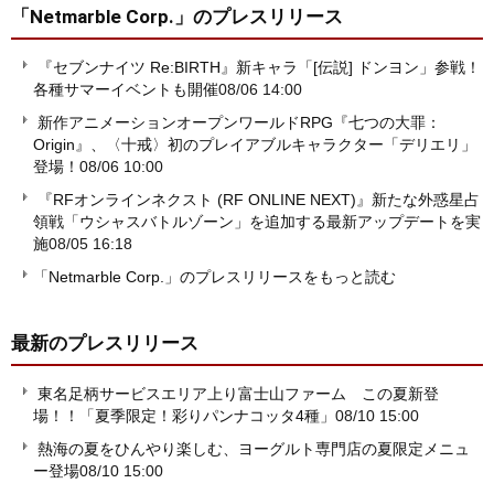
「Netmarble Corp.」
のプレスリリース
『セブンナイツ Re:BIRTH』新キャラ「[伝説] ドンヨン」参戦！
各種サマーイベントも開催
08/06 14:00
新作アニメーションオープンワールドRPG『七つの大罪：
Origin』、〈十戒〉初のプレイアブルキャラクター「デリエリ」
登場！
08/06 10:00
『RFオンラインネクスト (RF ONLINE NEXT)』新たな外惑星占
領戦「ウシャスバトルゾーン」を追加する最新アップデートを実
施
08/05 16:18
「Netmarble Corp.」のプレスリリースをもっと読む
最新のプレスリリース
東名足柄サービスエリア上り富士山ファーム この夏新登
場！！「夏季限定！彩りパンナコッタ4種」
08/10 15:00
熱海の夏をひんやり楽しむ、ヨーグルト専門店の夏限定メニュ
ー登場
08/10 15:00