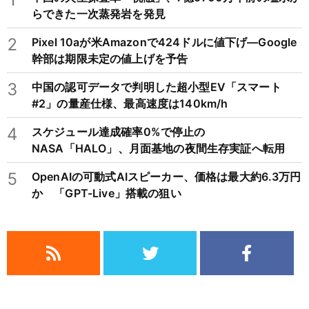
らできた一次蒸発岩を発見
2
Pixel 10aが米Amazonで424ドルに値下げ―Google
幹部は期限未定の値上げを予告
3
中国の認可データで判明した超小型EV「スマート
#2」の量産仕様、最高速度は140km/h
4
スケジュール達成確率0%で停止の
NASA「HALO」、月面基地の夜間生存実証へ転用
5
OpenAIの可動式AIスピーカー、価格は最大約6.3万円
か 「GPT-Live」搭載の狙い