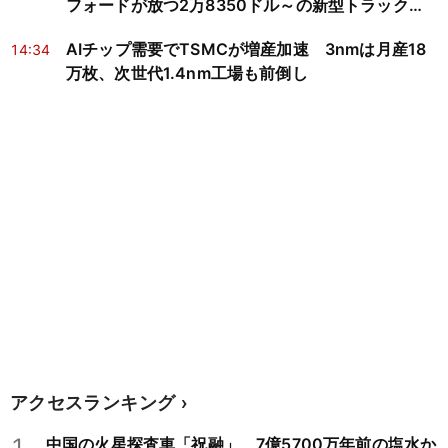
フォードが放つ2万8350ドル～の新型トラック
「Fathom」
AIチップ需要でTSMCが増産加速 3nmは月産18
14:34
万枚、次世代1.4nm工場も前倒し
アクセスランキング
1
中国の火星探査車「祝融」、7億5700万年前の塩水か