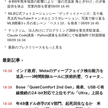
令和8年熊本地震の影響により「湯の児温泉 海と夕やけ」の夕食
提供を休止 営業内容を変更
08/09 16:45
MLB公式フォトエージェンシー「ゲッティイメージズ」五十嵐
亮太氏YouTubeチャンネルとコラボレーション。写真で振り返る
MLB開幕3ヶ月の名シーン「ベスト10」を発表！
08/09 16:45
テックジム、法人向けにプログラミング講師を客先常駐派遣。
Claude Code講座・Python講座を永田町にて毎週無料で対面開催
08/09 16:34
最新のプレスリリースをもっと見る
最新記事
インド政府、Metaのディープフェイク検出能力を
18:38
追及——3時間削除ルールに技術的壁、ウォーター
マークは悪意ある偽動画に無力
Bose「QuietComfort 2nd Gen」発表、USB-C有
18:38
線接続の24-bit対応で上位モデル「Ultra」上回る
年48億ドル赤字のEV部門、起死回生なるか 米
18:38