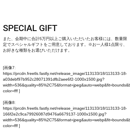
SPECIAL GIFT
また、会期中に合計5万円以上ご購入いただいたお客様には、数量限
定でスペシャルギフトをご用意しております。※お一人様1点限り、
お好きな種類をお選びいただけます。
[画像7:
https://prcdn.freetls.fastly.net/release_image/113133/18/113133-18-
a03debf97b952c28071391dfb2aee6f2-1000x1500.jpg?
width=536&quality=85%2C75&format=jpeg&auto=webp&fit=bounds&
color=fff
]
[画像8:
https://prcdn.freetls.fastly.net/release_image/113133/18/113133-18-
166f2e2c9ca79926087d9476a6679137-1000x1500.jpg?
width=536&quality=85%2C75&format=jpeg&auto=webp&fit=bounds&
color=fff
]