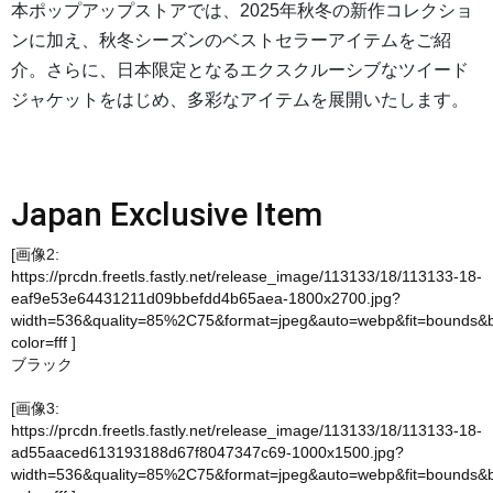
本ポップアップストアでは、2025年秋冬の新作コレクショ
ンに加え、秋冬シーズンのベストセラーアイテムをご紹
介。さらに、日本限定となるエクスクルーシブなツイード
ジャケットをはじめ、多彩なアイテムを展開いたします。
Japan Exclusive Item
[画像2:
https://prcdn.freetls.fastly.net/release_image/113133/18/113133-18-
eaf9e53e64431211d09bbefdd4b65aea-1800x2700.jpg?
width=536&quality=85%2C75&format=jpeg&auto=webp&fit=bounds&
color=fff
]
ブラック
[画像3:
https://prcdn.freetls.fastly.net/release_image/113133/18/113133-18-
ad55aaced613193188d67f8047347c69-1000x1500.jpg?
width=536&quality=85%2C75&format=jpeg&auto=webp&fit=bounds&