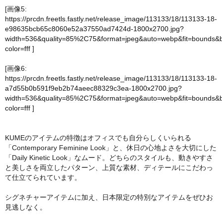
[画像5:
https://prcdn.freetls.fastly.net/release_image/113133/18/113133-18-
e98635bcb65c8060e52a37550ad7424d-1800x2700.jpg?
width=536&quality=85%2C75&format=jpeg&auto=webp&fit=bounds&
color=fff
]
[画像6:
https://prcdn.freetls.fastly.net/release_image/113133/18/113133-18-
a7d55b0b591f9eb2b74aeec88329c3ea-1800x2700.jpg?
width=536&quality=85%2C75&format=jpeg&auto=webp&fit=bounds&
color=fff
]
KUMEのアイテムの特徴はオフィスでも自分らしくいられる
「Contemporary Feminine Look」と、休日の心地よさを大切にした
「Daily Kinetic Look」なムード。どちらのスタイルも、動きやすさ
と美しさを両立したパターン、上質な素材、ディテールにこだわっ
て仕立てられています。
シグネチャーアイテムに加え、日本限定の特別なアイテムをぜひお
見逃しなく。