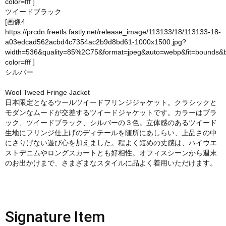
color=fff
]
ツイードブラック
[画像4:
https://prcdn.freetls.fastly.net/release_image/113133/18/113133-18-
a03edcad562acbd4c7354ac2b9d8bd61-1000x1500.jpg?
width=536&quality=85%2C75&format=jpeg&auto=webp&fit=bounds&
color=fff
]
シルバー
Wool Tweed Fringe Jacket
日本限定となるウールツイードフリンジジャケット。クラシックと
モダンなムードが交差するツイードジャケットです。カラーはブラ
ック、ツイードブラック、シルバーの３色。立体感のあるツイード
生地にフリンジ仕上げのディテールを随所にあしらい、上品さの中
にさりげない遊び心を加えました。程よく短めの丈感は、ハイウエ
ストデニムやロングスカートとも好相性。オフィスシーンから週末
のお出かけまで、さまざまなスタイルに品よく着用いただけます。
Signature Item