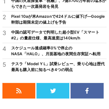
1
中国の火星探査車「祝融」、7億5700万年前の塩水か
らできた一次蒸発岩を発見
2
Pixel 10aが米Amazonで424ドルに値下げ―Google
幹部は期限未定の値上げを予告
3
中国の認可データで判明した超小型EV「スマート
#2」の量産仕様、最高速度は140km/h
4
スケジュール達成確率0%で停止の
NASA「HALO」、月面基地の夜間生存実証へ転用
5
テスラ「Model Y L」試乗レビュー、乗り心地は歴代
最高も購入前に知るべき4つの弱点