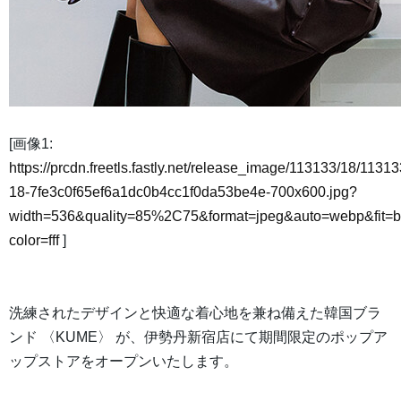
[画像1:
https://prcdn.freetls.fastly.net/release_image/113133/18/11313
18-7fe3c0f65ef6a1dc0b4cc1f0da53be4e-700x600.jpg?
width=536&quality=85%2C75&format=jpeg&auto=webp&fit=
color=fff
]
洗練されたデザインと快適な着心地を兼ね備えた韓国ブラ
ンド 〈KUME〉 が、伊勢丹新宿店にて期間限定のポップア
ップストアをオープンいたします。