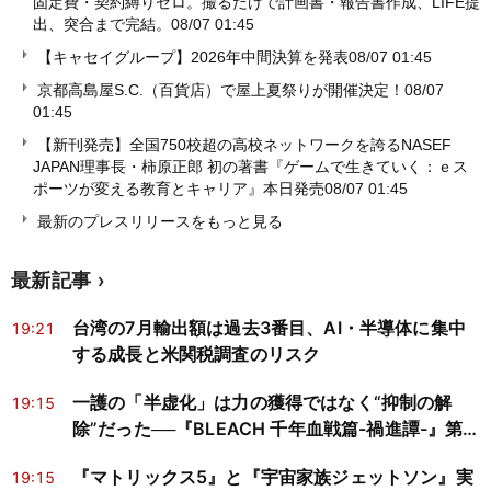
固定費・契約縛りゼロ。撮るだけで計画書・報告書作成、LIFE提
出、突合まで完結。
08/07 01:45
【キャセイグループ】2026年中間決算を発表
08/07 01:45
京都高島屋S.C.（百貨店）で屋上夏祭りが開催決定！
08/07
01:45
【新刊発売】全国750校超の高校ネットワークを誇るNASEF
JAPAN理事長・柿原正郎 初の著書『ゲームで生きていく：ｅス
ポーツが変える教育とキャリア』本日発売
08/07 01:45
最新のプレスリリースをもっと見る
最新記事
台湾の7月輸出額は過去3番目、AI・半導体に集中
19:21
する成長と米関税調査のリスク
一護の「半虚化」は力の獲得ではなく“抑制の解
19:15
除”だった──『BLEACH 千年血戦篇-禍進譚-』第
43話の生物学
『マトリックス5』と『宇宙家族ジェットソン』実
19:15