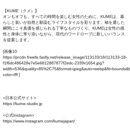
【KUME（クメ）】
オンもオフも、すべての時間を楽しむ女性のために。KUMEは、暮
らしと装いが自然と馴染むライフスタイルを彩ります。袖を通した
瞬間にこそ真価を感じられる丁寧なものづくり。KUMEは女性の感
性と身体に寄り添いながら、現代のワードローブに新しいバランス
を提案します。
[画像10:
https://prcdn.freetls.fastly.net/release_image/113133/18/113133-18-
f1f6dc486428e7e5e6812887877f2edc-2339x1654.jpg?
width=536&quality=85%2C75&format=jpeg&auto=webp&fit=bounds&
color=fff
]
<日本公式サイト>
https://kume-studio.jp
<公式Instagram>
https://www.instagram.com/kumejapan/