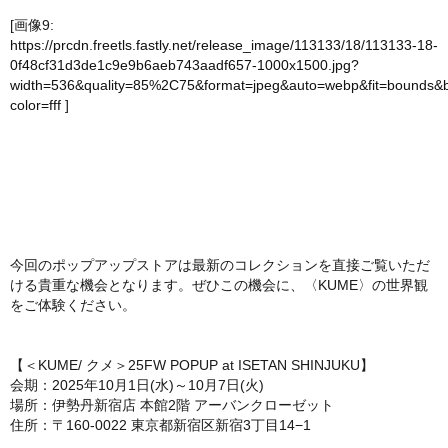
[画像9:
https://prcdn.freetls.fastly.net/release_image/113133/18/113133-18-
0f48cf31d3de1c9e9b6aeb743aadf657-1000x1500.jpg?
width=536&quality=85%2C75&format=jpeg&auto=webp&fit=bounds&
color=fff
]
今回のポップアップストアは最新のコレクションを直接ご覧いただ
ける貴重な機会となります。ぜひこの機会に、〈KUME〉の世界観
をご体験ください。
【＜KUME/ クメ＞25FW POPUP at ISETAN SHINJUKU】
会期：2025年10月1日(水)～10月7日(火)
場所：伊勢丹新宿店 本館2階 アーバンクローゼット
住所：〒160-0022 東京都新宿区新宿3丁目14−1