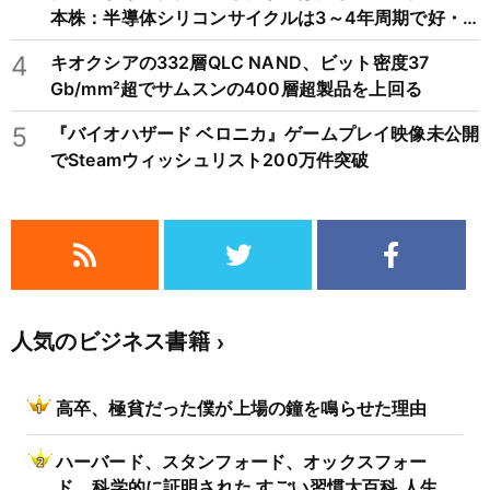
本株：半導体シリコンサイクルは3～4年周期で好・
不況を繰り返すため注意
4
キオクシアの332層QLC NAND、ビット密度37
Gb/mm²超でサムスンの400層超製品を上回る
5
『バイオハザード ベロニカ』ゲームプレイ映像未公開
でSteamウィッシュリスト200万件突破
人気のビジネス書籍
高卒、極貧だった僕が上場の鐘を鳴らせた理由
ハーバード、スタンフォード、オックスフォー
ド… 科学的に証明された すごい習慣大百科 人生