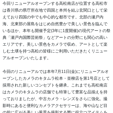
今回リニューアルオープンする高松南店が位置する高松市
は香川県の県庁所在地で四国と本州を結ぶ玄関口として栄
えており四国の中でも中心的な都市です。北部の瀬戸内
海、北東部の屋島をはじめ自然豊かで美しい景色を臨んで
いるほか、本年も開催予定(3年に1度開催)の現代アートの祭
典「瀬戸内国際芸術祭」などアートの分野にも関心の高い
エリアです。美しい景色をカメラで収め、アートとして楽
しむ土壌を持つ高松の皆様にご利用いただきたくリニュー
アルオープンいたします。
今回のリニューアルでは本年7月11日(金)にリニューアルオ
ープンしたカメラのキタムラ松本・並柳店を第1号店として
採用された新しいコンセプトを継承。これまでも高松南店
はカメラのキタムラの店舗でも特筆して豊富な品揃えを持
っておりましたが、中古カメラ・レンズをさらに強化。撮
影時にあると便利なカメラアクセサリーは、海や山など目
の前に広がる美しい風景を撮影する際に役立つアイテムを