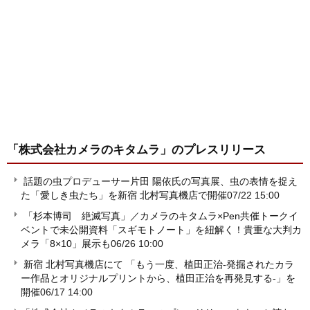
「株式会社カメラのキタムラ」
のプレスリリース
話題の虫プロデューサー片田 陽依氏の写真展、虫の表情を捉え
た「愛しき虫たち」を新宿 北村写真機店で開催
07/22 15:00
「杉本博司 絶滅写真」／カメラのキタムラ×Pen共催トークイ
ベントで未公開資料「スギモトノート」を紐解く！貴重な大判カ
メラ「8×10」展示も
06/26 10:00
新宿 北村写真機店にて 「もう一度、植田正治-発掘されたカラ
ー作品とオリジナルプリントから、植田正治を再発見する-」を
開催
06/17 14:00