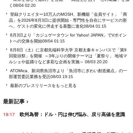
く
08/04 02:20
登録クリエイター10万人のMOSH、新機能「会員サイト」「商
品」を2026年8月3日に提供開始 - 専門性を自在にサービスの形
へ、ゲストの変化に伴走する基盤に進化
08/04 01:15
8月3日より「カジュゲータウン for Yahoo! JAPAN」でVポイン
トへの交換を開始
08/04 01:15
8月8日（土）に京都先端科学大学 京都太秦キャンパスで「第9
回龍頭祭」を開催 ～3年ぶりの開催テーマは「夏祭り」 地域マ
ルシェや盆踊りなど多彩な企画を実施～
08/03 20:20
ATOMica、新潟県魚沼市より「魚沼市にぎわい創造拠点」の一
部運営委託業務を受託
08/03 19:15
最新のプレスリリースをもっと見る
最新記事
欧州為替：ドル・円は伸び悩み、戻り高値を意識
19:17