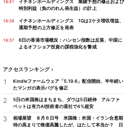
イチネンホールディングス 業績予想の修正および
18:41
特別利益（負ののれん発生益）の計上
イチネンホールディングス 1Qは2ケタ増収増益、
18:39
通期予想の上方修正を発表
6日の香港市場概況：ハンセン指数は反落、中国に
18:37
よるオフショア投資の課税強化を警戒
アクセスランキング
1
Kindleファームウェア「5.19.6」配信開始、半年続い
たマンガの表示バグを修正
2
5日の米国株はまちまち、ダウは5日続伸 アルファ
ベットは有力AI技術者の退社で4%超安
3
相場展望 ８月６日号 米国株：米国・イラン合意期
待の高まりで株価高騰したが、はたして本当か？ 日