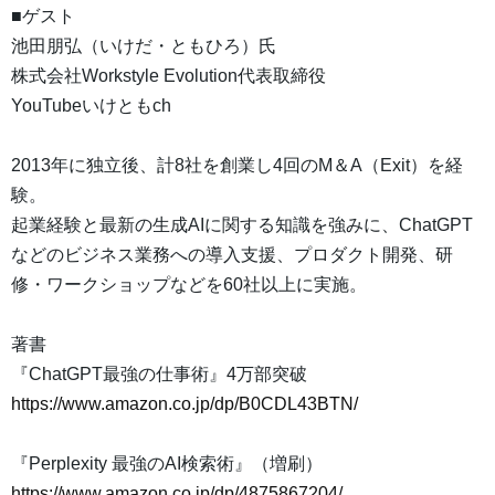
■ゲスト
池田朋弘（いけだ・ともひろ）氏
株式会社Workstyle Evolution代表取締役
YouTubeいけともch
2013年に独立後、計8社を創業し4回のM＆A（Exit）を経
験。
起業経験と最新の生成AIに関する知識を強みに、ChatGPT
などのビジネス業務への導入支援、プロダクト開発、研
修・ワークショップなどを60社以上に実施。
著書
『ChatGPT最強の仕事術』4万部突破
https://www.amazon.co.jp/dp/B0CDL43BTN/
『Perplexity 最強のAI検索術』（増刷）
https://www.amazon.co.jp/dp/4875867204/