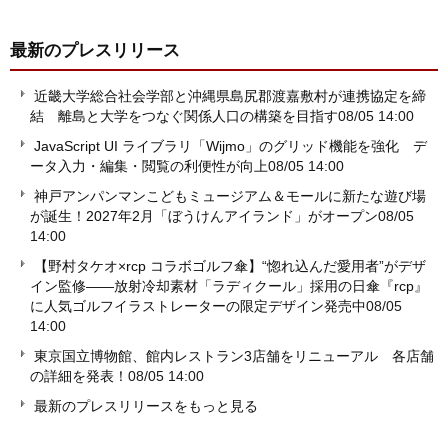
最新のプレスリリース
近畿大学総合社会学部と沖縄県島尻郡渡嘉敷村が連携協定を締
結 離島と大学をつなぐ関係人口の構築を目指す
08/05 14:00
JavaScript UI ライブラリ「Wijmo」のグリッド機能を強化 デ
ータ入力・編集・閲覧の利便性が向上
08/05 14:00
神戸アンパンマンこどもミュージアム＆モールに新たな遊び場
が誕生！2027年2月「ぼうけんアイランド」がオープン
08/05
14:00
【野村タケオ×rcp コラボゴルフ傘】“惚れ込んだ愛用者”がデザ
イン監修――放射冷却素材「ラディクール」採用の日傘『rcp』
に人気ゴルフイラストレーターの限定デザイン発売中
08/05
14:00
東京国立博物館、館内レストラン3店舗をリニューアル 各店舗
の詳細を発表！
08/05 14:00
最新のプレスリリースをもっと見る