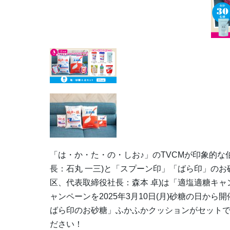
「は・か・た・の・しお♪」のTVCMが印象的な
長：石丸 一三)と「スプーン印」「ばら印」のお
区、代表取締役社長：森本 卓)は「適塩適糖キャンペ
ャンペーンを2025年3月10日(月)砂糖の日か
ばら印のお砂糖」ふかふかクッションがセット
ださい！