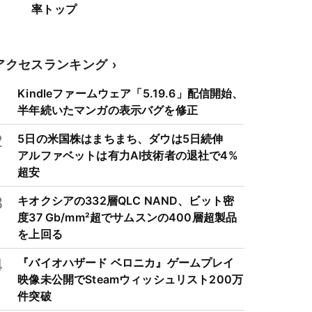
率トップ
アクセスランキング
1
Kindleファームウェア「5.19.6」配信開始、
半年続いたマンガの表示バグを修正
2
5日の米国株はまちまち、ダウは5日続伸
アルファベットは有力AI技術者の退社で4%
超安
3
キオクシアの332層QLC NAND、ビット密
度37 Gb/mm²超でサムスンの400層超製品
を上回る
4
『バイオハザード ベロニカ』ゲームプレイ
映像未公開でSteamウィッシュリスト200万
件突破