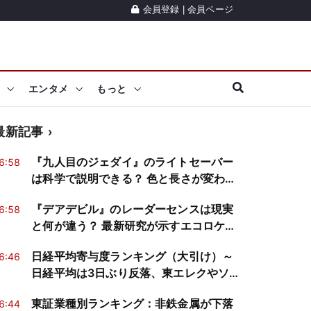
会員登録
|
会員ページ
エンタメ
もっと
最新記事
『九人目のジェダイ』のライトセーバー
6:58
は科学で説明できる？ 色と長さが変わる
仕組みを真面目に検証
『デアデビル』のレーダーセンスは現実
6:58
と何が違う？ 最新研究が示すエコロケー
ションの仕組み
日経平均寄与度ランキング（大引け）～
6:46
日経平均は3日ぶり反落、東エレクやソフ
トバンクGが2銘柄で約535円分押し下げ
東証業種別ランキング：非鉄金属が下落
6:44