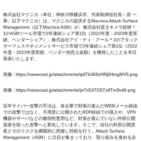
株式会社マクニカ（本社：神奈川県横浜市、代表取締役社長：原 一
将、以下マクニカ）は、マクニカの提供するMacnica Attack Surface
Management（以下Macnica ASM）が、株式会社富士キメラ総研＊
1のASMツール市場で2年連続シェア第1位（2022年度・2023年度実
績、ベンダーシェア）、株式会社アイ・ティ・アール＊2のアタック
サーフェスマネジメントサービス市場で2年連続シェア第1位（2022
年度・2023年度実績、ベンダー別売上金額）を獲得したことを本日
発表いたします。
画像 :
https://newscast.jp/attachments/ipifTb368zHRj0HmgMV5.png
画像 :
https://newscast.jp/attachments/ijx7xE4TO5TzIfTm9x48.png
近年サイバー攻撃の手法は、各企業で対策の進んだWEB/メール経由
での攻撃ではなく、不用意に公開されたRDP経由での侵入や、VPN
機器やサーバなどの脆弱性悪用など、対策が進んでいない外部公開
資産を狙った攻撃へと変化しています。そこで、自社の外部公開資
産とそのリスクを網羅的に把握し対処を行う、Attack Surface
Management（ASM）に注目が集まっており、取り組みを進める企