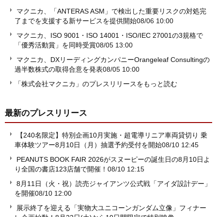
マクニカ、「ANTERAS ASM」で検出した重要リスクの対処完
了までを支援する新サービスを提供開始
08/06 10:00
マクニカ、ISO 9001・ISO 14001・ISO/IEC 27001の3規格で
「優秀活動賞」を同時受賞
08/05 13:00
マクニカ、DXリーディングカンパニーOrangeleaf Consultingの
過半数株式の取得合意を発表
08/05 10:00
「株式会社マクニカ」のプレスリリースをもっと読む
最新のプレスリリース
【240名限定】特別企画10月実施・超電導リニア車両貸切り 乗
車体験ツアー8月10日（月）抽選予約受付を開始
08/10 12:45
PEANUTS BOOK FAIR 2026がスヌーピーの誕生日の8月10日よ
り全国の書店123店舗で開催！
08/10 12:15
8月11日（火・祝）読売ジャイアンツ公式戦「アイダ設計デー」
を開催
08/10 12:00
展示終了を迎える「実物大ユニコーンガンダム立像」フィナー