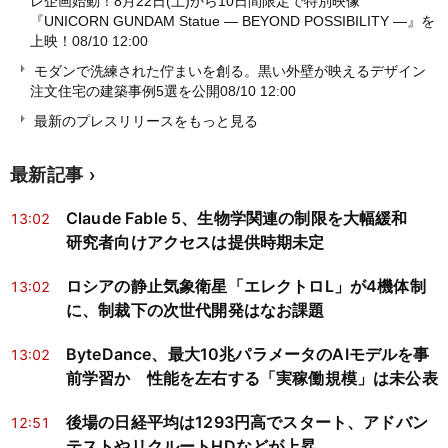
レ企画始動！8月22日(土)から10日間限定で特別映像
『UNICORN GUNDAM Statue ― BEYOND POSSIBILITY ―』を
上映！
08/10 12:00
モダンで洗練された佇まいを創る。黒い外壁が映えるデザイン
注文住宅の建築事例5選を公開
08/10 12:00
最新のプレスリリースをもっと見る
最新記事
Claude Fable 5、生物学関連の制限を大幅緩和
13:02
研究者向けアクセスは提供時期未定
ロシアの静止気象衛星「エレクトロL」が4機体制
13:02
に、制裁下の次世代開発はなお課題
ByteDance、最大10兆パラメータのAIモデルを事
13:02
前学習か 性能を左右する「実稼働規模」は未公表
後場の日経平均は1293円高でスタート、アドバン
12:51
テストやリクルートHDなどが上昇