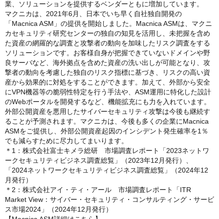
業、ソリューションを提供するベンダーともに増加しています。
マクニカは、2021年6月、日本でいち早く自社独自開発の
「Macnica ASM」の提供を開始しました。Macnica ASMは、マクニ
カセキュリティ研究センターの独自の知見を活用し、未把握を含め
た資産の網羅的な調査と攻撃者の動向を加味したリスク調査をする
ソリューションです。お客様自身が把握できていないドメインや野
良サーバなど、海外拠点を含めた資産の洗い出しが可能となり、攻
撃者の動向を考慮した独自のリスク指標に基づき、リスクの高い資
産から効果的に対処をすることができます。加えて、外部から安全
にVPN機器等の脆弱性特定を行う手法や、ASM運用に特化した設計
のWebポータルを開発するなど、機能拡充にも力を入れています。
外部公開資産を悪用したサイバーセキュリティ攻撃は今後も継続す
ることが予測されます。マクニカは、今後も多くの企業にMacnica
ASMをご提供し、外部公開資産起因のインシデント発生確率を1％
でも減らすために尽力してまいります。
＊1：株式会社富士キメラ総研 市場調査レポート「2023ネットワ
ークセキュリティビジネス調査総覧」（2023年12月発行）、
「2024ネットワークセキュリティビジネス調査総覧」（2024年12
月発行）
＊2：株式会社アイ・ティ・アール 市場調査レポート「ITR
Market View：サイバー・セキュリティ・コンサルティング・サービ
ス市場2024」（2024年12月発行）