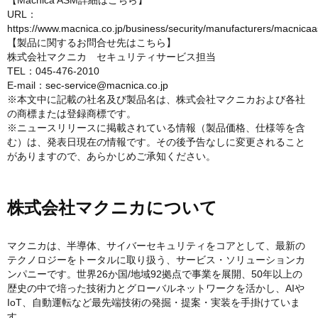
【Macnica ASM詳細はこちら】
URL：
https://www.macnica.co.jp/business/security/manufacturers/macnica
【製品に関するお問合せ先はこちら】
株式会社マクニカ セキュリティサービス担当
TEL：045-476-2010
E-mail：
sec-service@macnica.co.jp
※本文中に記載の社名及び製品名は、株式会社マクニカおよび各社
の商標または登録商標です。
※ニュースリリースに掲載されている情報（製品価格、仕様等を含
む）は、発表日現在の情報です。その後予告なしに変更されること
がありますので、あらかじめご承知ください。
株式会社マクニカについて
マクニカは、半導体、サイバーセキュリティをコアとして、最新の
テクノロジーをトータルに取り扱う、サービス・ソリューションカ
ンパニーです。世界26か国/地域92拠点で事業を展開、50年以上の
歴史の中で培った技術力とグローバルネットワークを活かし、AIや
IoT、自動運転など最先端技術の発掘・提案・実装を手掛けていま
す。