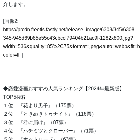
介します。
[画像2:
https://prcdn.freetls.fastly.net/release_image/6308/345/6308-
345-945d69b85e55c43cbccf79404b21ac9f-1282x800.jpg?
width=536&quality=85%2C75&format=jpeg&auto=webp&fit=
color=fff
]
◆恋愛漫画おすすめ人気ランキング【2024年最新版】
TOP5抜粋
１位 『花より男子』（175票）
２位 『ときめきトゥナイト』（116票）
３位 『君に届け』（87票）
４位 『ハチミツとクローバー』（71票）
５位 『ホットロード』（63票）