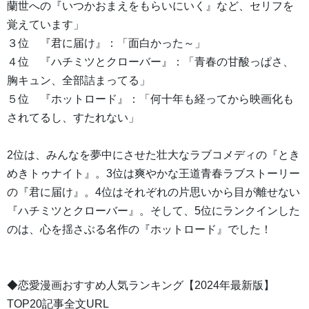
蘭世への『いつかおまえをもらいにいく』など、セリフを
覚えています」
３位 『君に届け』：「面白かった～」
４位 『ハチミツとクローバー』：「青春の甘酸っぱさ、
胸キュン、全部詰まってる」
５位 『ホットロード』：「何十年も経ってから映画化も
されてるし、すたれない」
2位は、みんなを夢中にさせた壮大なラブコメディの『とき
めきトゥナイト』。3位は爽やかな王道青春ラブストーリー
の『君に届け』。4位はそれぞれの片思いから目が離せない
『ハチミツとクローバー』。そして、5位にランクインした
のは、心を揺さぶる名作の『ホットロード』でした！
◆恋愛漫画おすすめ人気ランキング【2024年最新版】
TOP20記事全文URL