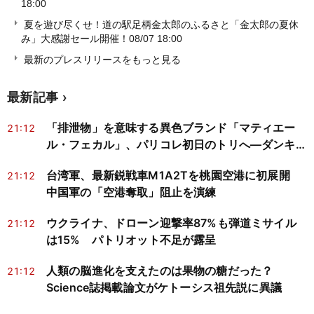
18:00
夏を遊び尽くせ！道の駅足柄金太郎のふるさと「金太郎の夏休
み」大感謝セール開催！
08/07 18:00
最新のプレスリリースをもっと見る
最新記事
「排泄物」を意味する異色ブランド「マティエー
21:12
ル・フェカル」、パリコレ初日のトリへ―ダンキン
CM進出が映す批評と商業化
台湾軍、最新鋭戦車M1A2Tを桃園空港に初展開
21:12
中国軍の「空港奪取」阻止を演練
ウクライナ、ドローン迎撃率87%も弾道ミサイル
21:12
は15% パトリオット不足が露呈
人類の脳進化を支えたのは果物の糖だった？
21:12
Science誌掲載論文がケトーシス祖先説に異議