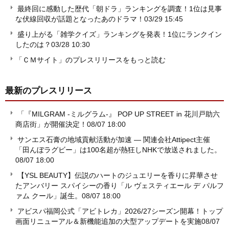
最終回に感動した歴代「朝ドラ」ランキングを調査！1位は見事
な伏線回収が話題となったあのドラマ！
03/29 15:45
盛り上がる「雑学クイズ」ランキングを発表！1位にランクイン
したのは？
03/28 10:30
「ＣＭサイト」のプレスリリースをもっと読む
最新のプレスリリース
「『MILGRAM -ミルグラム-』 POP UP STREET in 花川戸助六
商店街」が開催決定！
08/07 18:00
サンエス石膏の地域貢献活動が加速 ― 関連会社Attipect主催
「田んぼラグビー」は100名超が熱狂しNHKで放送されました。
08/07 18:00
【YSL BEAUTY】伝説のハートのジュエリーを香りに昇華させ
たアンバリー スパイシーの香り「ル ヴェスティエール デ パルフ
ァム クール」誕生。
08/07 18:00
アビスパ福岡公式「アビトレカ」2026/27シーズン開幕！トップ
画面リニューアル＆新機能追加の大型アップデートを実施
08/07