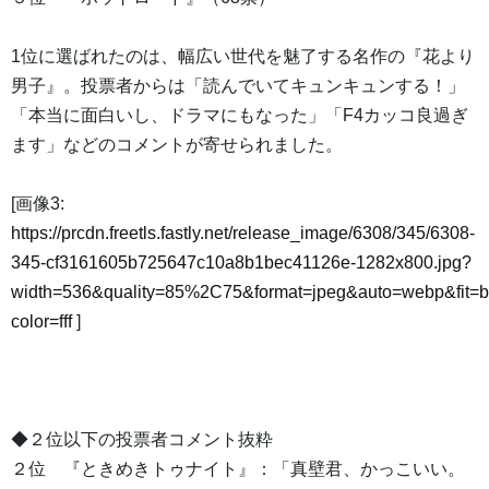
1位に選ばれたのは、幅広い世代を魅了する名作の『花より
男子』。投票者からは「読んでいてキュンキュンする！」
「本当に面白いし、ドラマにもなった」「F4カッコ良過ぎ
ます」などのコメントが寄せられました。
[画像3:
https://prcdn.freetls.fastly.net/release_image/6308/345/6308-
345-cf3161605b725647c10a8b1bec41126e-1282x800.jpg?
width=536&quality=85%2C75&format=jpeg&auto=webp&fit=
color=fff
]
◆２位以下の投票者コメント抜粋
２位 『ときめきトゥナイト』：「真壁君、かっこいい。