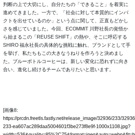
判断の上で大切にし、自分たちの「できること」を着実に
進めてきました。一方で、「社会に対して本質的にインパ
クトを出せているのか」という点に関して、正直もどかし
さを感じていました。今回、ECOMMIT 川野社長の覚悟か
ら始まるこの「REUSE SHIFT」の熱や、そこに呼応する
SHIRO 福永社長の具体的な挑戦に触れ、ブランドとして手
を挙げ、私たちもこの大きなうねりを作ろうと決めまし
た。ブルーボトルコーヒーは、新しい変化に恐れずに向き
合い、進化し続けるチームでありたいと思います。
[画像8:
https://prcdn.freetls.fastly.net/release_image/32936/233/32936
233-ea607ac289daa5004601f3be273f8e9f-1000x1108.jpg?
width=536&quality=85%2C75&format=jpeg&auto=webp&fit=