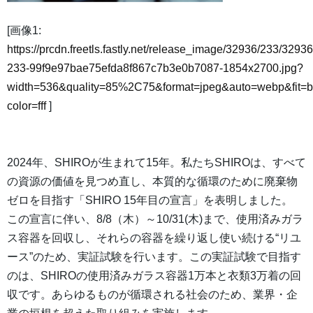
[画像1:
https://prcdn.freetls.fastly.net/release_image/32936/233/32936
233-99f9e97bae75efda8f867c7b3e0b7087-1854x2700.jpg?
width=536&quality=85%2C75&format=jpeg&auto=webp&fit=
color=fff
]
2024年、SHIROが生まれて15年。私たちSHIROは、すべて
の資源の価値を見つめ直し、本質的な循環のために廃棄物
ゼロを目指す「SHIRO 15年目の宣言」を表明しました。
この宣言に伴い、8/8（木）～10/31(木)まで、使用済みガラ
ス容器を回収し、それらの容器を繰り返し使い続ける“リユ
ース”のため、実証試験を行います。この実証試験で目指す
のは、SHIROの使用済みガラス容器1万本と衣類3万着の回
収です。あらゆるものが循環される社会のため、業界・企