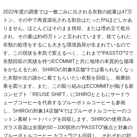
2022年度の調査では一般ごみに出される衣類の総量は47万
トン、その中で再資源化される割合はたった5%ほどしかあ
りません。ほとんどはそのまま焼却、または埋め立て処分
され、その量は約45万トンと言われています。捨てられた
衣類の処理をするにも大きな環境負荷が生まれているので
す。この現状を本気で変えるべく、これまで“PASSTO”*2で
衣類回収の実績を持つECOMMITと共に地球の本質的な循環
をかなえるため、SHIROの対象9店舗*3では着られなくなっ
た衣類や次の誰かに着てもらいたい衣類を回収し、相乗効
果を図ります。また、この取り組みはECOMMITが掲げる新
コンセプト「REUSE SHIFT」にSHIROとともにサードウ
ェーブコーヒーを代表するブルーボトルコーヒーも参画
し、SHIROの対象14店舗*4ではブルーボトルコーヒーのコ
ットン素材トートバッグを回収します。SHIROの使用済み
ガラス容器は全国約50～100箇所の“PASSTO”拠点と対象の
ブルーボトルコーヒー カフェ*5でも回収し、それぞれの対