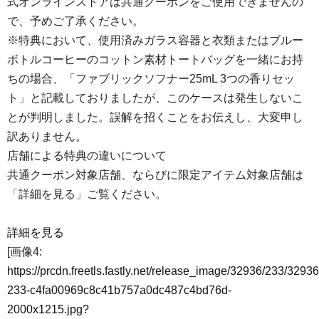
式オンラインストアは共通クーポンをご使用できませんの
で、予めご了承ください。
※特典において、使用済みガラス容器と衣類またはブルー
ボトルコーヒーのコットン素材トートバッグを一緒にお持
ちの場合、「ファブリックソフナー25mL 3つの香りセッ
ト」と記載しておりましたが、このケースは発生しないこ
とが判明しました。誤解を招くことをお伝えし、大変申し
訳ありません。
店舗による特典の違いについて
共通クーポン対象店舗、ならびに限定アイテム対象店舗は
「詳細を見る」ご覧ください。
詳細を見る
[画像4:
https://prcdn.freetls.fastly.net/release_image/32936/233/32936
233-c4fa00969c8c41b757a0dc487c4bd76d-
2000x1215.jpg?