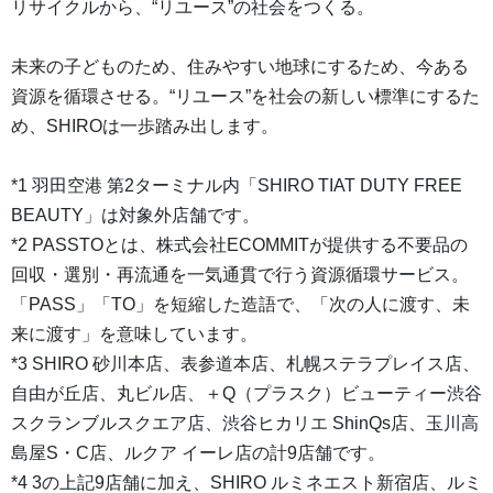
リサイクルから、“リユース”の社会をつくる。
未来の子どものため、住みやすい地球にするため、今ある
資源を循環させる。“リユース”を社会の新しい標準にするた
め、SHIROは一歩踏み出します。
*1 羽田空港 第2ターミナル内「SHIRO TIAT DUTY FREE
BEAUTY」は対象外店舗です。
*2 PASSTOとは、株式会社ECOMMITが提供する不要品の
回収・選別・再流通を一気通貫で行う資源循環サービス。
「PASS」「TO」を短縮した造語で、「次の人に渡す、未
来に渡す」を意味しています。
*3 SHIRO 砂川本店、表参道本店、札幌ステラプレイス店、
自由が丘店、丸ビル店、＋Q（プラスク）ビューティー渋谷
スクランブルスクエア店、渋谷ヒカリエ ShinQs店、玉川高
島屋S・C店、ルクア イーレ店の計9店舗です。
*4 3の上記9店舗に加え、SHIRO ルミネエスト新宿店、ルミ