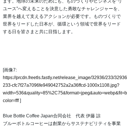
ます。地球の未来のためにも、ものづくりやビジネスを“リ
ユース”へ変えることを決意した勇敢なチャレンジャーを、
業界を越えて支えるアクションが必要です。ものづくりで
世界をリードした日本が、循環という領域で世界をリード
する日を皆さまと共に目指します。
[画像7:
https://prcdn.freetls.fastly.net/release_image/32936/233/32936
233-cfc7f27a7096fe949042752a2a36ffcd-1000x1108.jpg?
width=536&quality=85%2C75&format=jpeg&auto=webp&fit=
color=fff
]
Blue Bottle Coffee Japan合同会社 代表 伊藤 諒
ブルーボトルコーヒーは創業からサステナビリティを事業