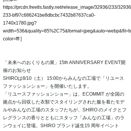
https://prcdn.freetls.fastly.net/release_image/32936/233/32936
233-bf97c686241be8dbcbc7432b87637ca0-
1740x1780.jpg?
width=536&quality=85%2C75&format=jpeg&auto=webp&fit=
color=fff
]
「未来へのおくりもの展」15th ANNIVERSARY EVENT開
催のお知らせ
SHIROは8/10（土） 15:00からみんなの工場で「リユース
ファッションショー」を開催いたします。
「リユースファッションショー」は、ECOMMIT が全国の
拠点から回収した衣類でスタイリングされた服を着たモデ
ルやみんなの工場のスタッフたちが、SHIRO のメイクとフ
レグランスの香りとともにスタッフ「みんなの工場」のラ
ンウェイに登場。SHIRO ブランド誕生15 周年イベント