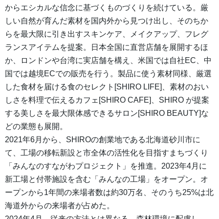
からエシカルな信念に基づくものづくりを続けている。厳
しい自然が育んだ素材を国内外から見つけ出し、そのちか
らを最大限に引き出すスキンケア、メイクアップ、フレグ
ランスアイテムを提案。日本全国に直営店舗を展開するほ
か、ロンドンや台湾に実店舗を構え、米国では自社EC、中
国では越境ECでの販売を行う。製品に使う素材同様、厳選
した食材を届ける食のセレクト[SHIRO LIFE]、素材のおい
しさを料理で伝えるカフェ[SHIRO CAFE]、SHIRO が提案
する美しさを最大限体感できるサロン[SHIRO BEAUTY]な
どの業態も展開。
2021年6月から、SHIROの創業地である北海道砂川市に
て、工場の移転新設と市全体の活性化を目指すまちづくり
「みんなのすながわプロジェクト」を推進。2023年4月に
新工場と付帯施設を含む「みんなの工場」をオープン。オ
ープンから1年間の来場者数は約30万名、そのうち25%は北
海道外からの来場者が占めた。
2024年4月、従来の方法とは異なる、森林環境に配慮し