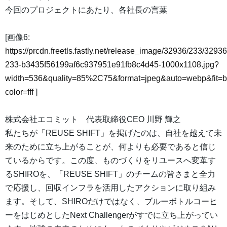
今回のプロジェクトにあたり、各社長の言葉
[画像6:
https://prcdn.freetls.fastly.net/release_image/32936/233/32936
233-b3435f56199af6c937951e91fb8c4d45-1000x1108.jpg?
width=536&quality=85%2C75&format=jpeg&auto=webp&fit=
color=fff
]
株式会社エコミット 代表取締役CEO 川野 輝之
私たちが「REUSE SHIFT」を掲げたのは、自社を越えて未
来のために立ち上がることが、何よりも必要であると信じ
ているからです。この度、ものづくりをリユースへ変革す
るSHIROを、「REUSE SHIFT」のチームの皆さまと全力
で応援し、回収インフラを活用したアクションに取り組み
ます。そして、SHIROだけではなく、ブルーボトルコーヒ
ーをはじめとしたNext Challengerがすでに立ち上がってい