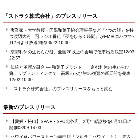
「ストラク株式会社」
のプレスリリース
実業家・大学教授・国際和菓子協会理事長など「4つの顔」を持
つ渡辺大河 冠ラジオ番組『夢をひらく時間』がFMヨコハマで7
月2日より放送開始
06/22 10:30
京都利休の生わらび餅、全国20以上の会場で催事出店決定
12/03
22:57
伝統と革新が融合 ― 和菓子ブランド 「京都利休の生わらび
餅」リブランディングで 高級わらび餅16種類の新展開を発表
12/02 10:30
「ストラク株式会社」のプレスリリースをもっと読む
最新のプレスリリース
【愛媛・松山】SPA P・SPO北条店、2周年感謝祭を8月11日に
開催
08/09 14:03
ハワイ発パワーストーン専門店「マルラニハワイ」より、海を