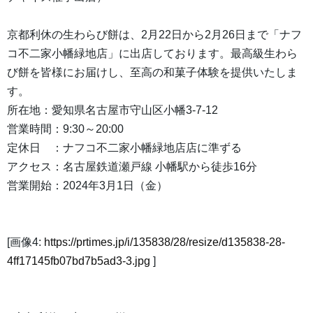
京都利休の生わらび餅は、2月22日から2月26日まで「ナフ
コ不二家小幡緑地店」に出店しております。最高級生わら
び餅を皆様にお届けし、至高の和菓子体験を提供いたしま
す。
所在地：愛知県名古屋市守山区小幡3-7-12
営業時間：9:30～20:00
定休日 ：ナフコ不二家小幡緑地店店に準ずる
アクセス：名古屋鉄道瀬戸線 小幡駅から徒歩16分
営業開始：2024年3月1日（金）
[画像4:
https://prtimes.jp/i/135838/28/resize/d135838-28-
4ff17145fb07bd7b5ad3-3.jpg
]