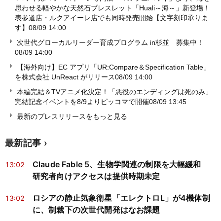
思わせる軽やかな天然石ブレスレット「Huali～海～」新登場！
表参道店・ルクアイーレ店でも同時発売開始【文字刻印承りま
す】
08/09 14:00
次世代グローカルリーダー育成プログラム in杉並 募集中！
08/09 14:00
【海外向け】EC アプリ「UR:Compare＆Specification Table」
を株式会社 UnReact がリリース
08/09 14:00
本編完結＆TVアニメ化決定！「悪役のエンディングは死のみ」
完結記念イベントを8/9よりピッコマで開催
08/09 13:45
最新のプレスリリースをもっと見る
最新記事
Claude Fable 5、生物学関連の制限を大幅緩和
13:02
研究者向けアクセスは提供時期未定
ロシアの静止気象衛星「エレクトロL」が4機体制
13:02
に、制裁下の次世代開発はなお課題