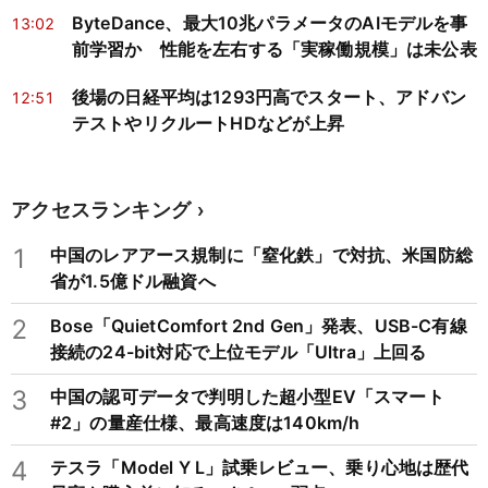
ByteDance、最大10兆パラメータのAIモデルを事
13:02
前学習か 性能を左右する「実稼働規模」は未公表
後場の日経平均は1293円高でスタート、アドバン
12:51
テストやリクルートHDなどが上昇
アクセスランキング
1
中国のレアアース規制に「窒化鉄」で対抗、米国防総
省が1.5億ドル融資へ
2
Bose「QuietComfort 2nd Gen」発表、USB-C有線
接続の24-bit対応で上位モデル「Ultra」上回る
3
中国の認可データで判明した超小型EV「スマート
#2」の量産仕様、最高速度は140km/h
4
テスラ「Model Y L」試乗レビュー、乗り心地は歴代