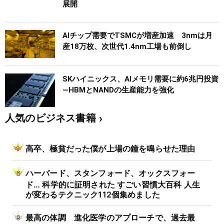
展開
AIチップ需要でTSMCが増産加速 3nmは月
産18万枚、次世代1.4nm工場も前倒し
SKハイニックス、AIメモリ需要に約6兆円投資
―HBMとNANDの生産能力を強化
人気のビジネス書籍
高卒、極貧だった僕が上場の鐘を鳴らせた理由
ハーバード、スタンフォード、オックスフォー
ド… 科学的に証明された すごい習慣大百科 人生
が変わるテクニック112個集めました
最高の体調 進化医学のアプローチで、過去最