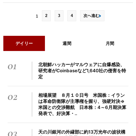
2
3
4
次へ進む
1
デイリー
週間
月間
01
北朝鮮ハッカーがマルウェアに自爆感染、
研究者がCoinbaseなど1,640社の侵害を特
定
02
相場展望 ８月１０日号 米国株：イラン
は革命防衛隊が主導権を握り、強硬対決⇒
米国との交渉難航 日本株：4～6月期決算
発表で、好決算・..
03
天の川銀河の外縁部に約13万光年の波状構