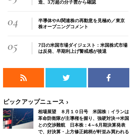
造、3万超の分子雲から確認
04
半導体やAI関連株の再動意を見極め／東京
株オープニングコメント
05
7日の米国市場ダイジェスト：米国株式市場
は反発、早期利上げ警戒感が後退
ピックアップニュース
相場展望 ８月１０日号 米国株：イランは
革命防衛隊が主導権を握り、強硬対決⇒米国
との交渉難航 日本株：4～6月期決算発表
で、好決算・上方修正銘柄が軒並み買われる