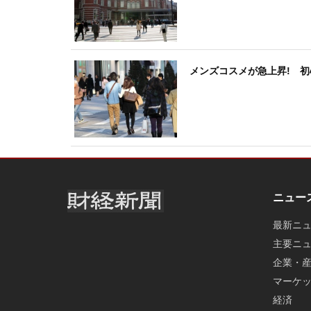
メンズコスメが急上昇! 
ニュー
最新ニ
主要ニ
企業・
マーケ
経済