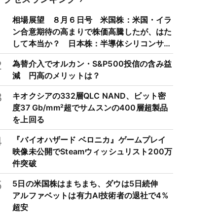
1
相場展望 ８月６日号 米国株：米国・イラ
ン合意期待の高まりで株価高騰したが、はた
して本当か？ 日本株：半導体シリコンサイ
クルは3～4年周期で好・不況を繰り返すた
2
為替介入でオルカン・S&P500投信の含み益
め注意
減 円高のメリットは？
3
キオクシアの332層QLC NAND、ビット密
度37 Gb/mm²超でサムスンの400層超製品
を上回る
4
『バイオハザード ベロニカ』ゲームプレイ
映像未公開でSteamウィッシュリスト200万
件突破
5
5日の米国株はまちまち、ダウは5日続伸
アルファベットは有力AI技術者の退社で4%
超安