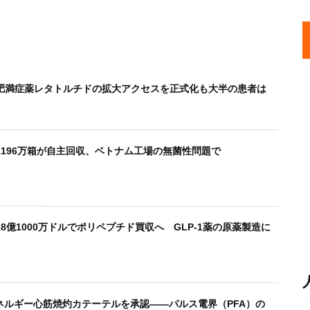
肥満症薬レタトルチドの拡大アクセスを正式化も大半の患者は
196万箱が自主回収、ベトナム工場の無菌性問題で
8億1000万ドルでポリペプチド買収へ GLP-1薬の原薬製造に
エネルギー心筋焼灼カテーテルを承認――パルス電界（PFA）の