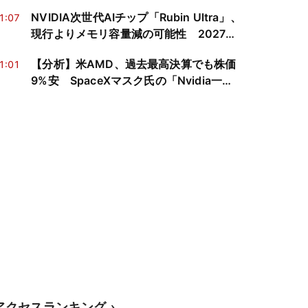
神の寄生」を神経科学と心の哲学で読み
NVIDIA次世代AIチップ「Rubin Ultra」、
1:07
解く
現行よりメモリ容量減の可能性 2027年
の調達計画に再検討迫る
【分析】米AMD、過去最高決算でも株価
1:01
9%安 SpaceXマスク氏の「Nvidia一本
化」宣言受け
アクセスランキング