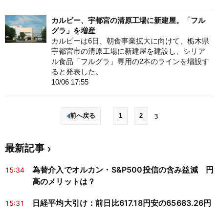
カルビー、宇都宮の清原工場に新建屋。「フル
グラ」を増産
カルビーは6日、朝食事業拡大に向けて、栃木県
宇都宮市の清原工場に新建屋を建設し、シリア
ル食品「フルグラ」専用の2本のラインを増設す
ると発表した。
10/06 17:55
前へ戻る
1
2
3
最新記事
為替介入でオルカン・S&P500投信の含み益減 円
15:34
高のメリットは？
日経平均大引け：前日比617.18円安の65683.26円
15:31