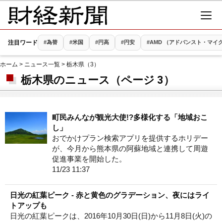
注目ワード
#為替
#米国
#円高
#円安
#AMD （アドバンスト・マイ
ホーム
>
ニュース一覧
> 栃木県（3）
栃木県のニュース（ページ 3）
町民みんなが観光大使!?多様化する「地域おこ
し」
おでかけプラン検索アプリを提供するホリデー
が、今月から熊本県の阿蘇地域と連携して周遊
促進事業を開始した。
11/23 11:37
日光の紅葉ピーク - 赤と黄色のグラデーション、夜にはライ
トアップも
日光の紅葉ピークは、2016年10月30日(日)から11月8日(火)の