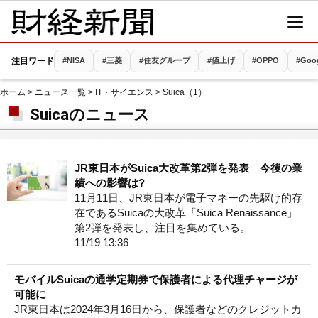
注目ワード
#NISA
#三菱
#住友グループ
#値上げ
#OPPO
#Goo
ホーム
>
ニュース一覧
>
IT・サイエンス
> Suica（1）
Suicaのニュース
JR東日本がSuica大改革第2弾を発表 今後の業
績への影響は?
11月11日、JR東日本が電子マネーの先駆け的存
在であるSuicaの大改革「Suica Renaissance」
第2弾を発表し、注目を集めている。
11/19 13:36
モバイルSuicaの通学定期券で保護者による代理チャージが
可能に
JR東日本は2024年3月16日から、保護者などのクレジットカ