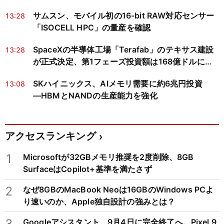
サムスン、モバイル初の16-bit RAW対応センサー
13:28
「ISOCELL HPC」の量産を確認
SpaceXの半導体工場「Terafab」のテキサス建設
13:28
が正式決定、第1フェーズ投資額は168億ドルに縮
小
SKハイニックス、AIメモリ需要に約6兆円投資
13:08
―HBMとNANDの生産能力を強化
アクセスランキング
1
Microsoftが32GBメモリ推奨を2度削除、8GB
SurfaceはCopilot+基準を満たさず
2
なぜ8GBのMacBook Neoは16GBのWindows PCよ
り速いのか、Apple独自設計の強みとは？
3
Googleアシスタント、9月4日に完全終了へ。Pixel 9