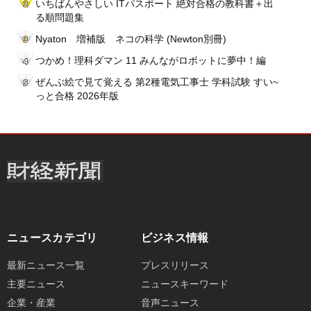
いちばんやさしい ITパスポート 絶対合格の教科書＋出
る順問題集
Nyaton 増補版 ネコの科学 (Newton別冊)
つかめ！理科ダマン 11 みんながロボットに夢中！編
ぜんぶ絵で見て覚える 第2種電気工事士 学科試験 すい~
っと合格 2026年版
ニュースカテゴリ
ビジネス情報
最新ニュース一覧
プレスリリース
主要ニュース
ニュースキーワード
企業・産業
音声ニュース