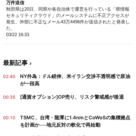
万件送信
秋田県は20日、同県や各自治体で運営を行っている「県情報
セキュリティクラウド」のメールシステムに不正アクセスが
発生、外部に不正なメール43万4496件が送信されたと発表し
た。
03/22 16:33
最新記事
NY外為：ドル続伸、米イラン交渉不透明感で原油
02:40
が一段高
[通貨オプション]OP売り、リスク警戒感が後退
00:35
TSMC、台湾・龍潭に1.4nmとCoWoSの集積拠点
00:10
を計画か──地元反対の軟化で再始動