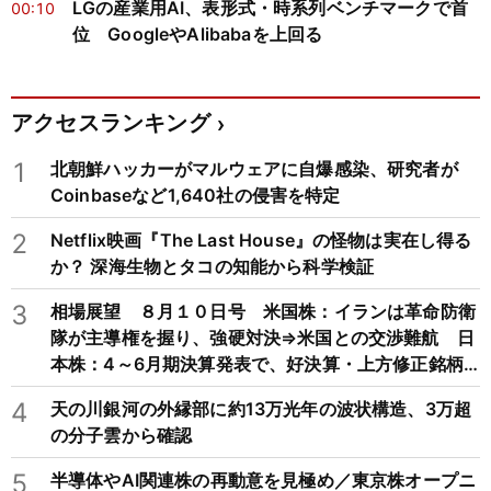
LGの産業用AI、表形式・時系列ベンチマークで首
00:10
位 GoogleやAlibabaを上回る
アクセスランキング
1
北朝鮮ハッカーがマルウェアに自爆感染、研究者が
Coinbaseなど1,640社の侵害を特定
2
Netflix映画『The Last House』の怪物は実在し得る
か？ 深海生物とタコの知能から科学検証
3
相場展望 ８月１０日号 米国株：イランは革命防衛
隊が主導権を握り、強硬対決⇒米国との交渉難航 日
本株：4～6月期決算発表で、好決算・上方修正銘柄
が軒並み買われる展開
4
天の川銀河の外縁部に約13万光年の波状構造、3万超
の分子雲から確認
5
半導体やAI関連株の再動意を見極め／東京株オープニ