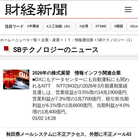
注目ワード
#半導体
#人工知能（AI）
#台湾
#TSMC
#韓国
#Go
ホーム
>
ニュース一覧
>
企業・産業
>
ＩＴ・情報通信業
> SBテクノロジー（1）
SBテクノロジーのニュース
2026年の株式展望 情報インフラ関連企業
■DXにもデータセンターにも自動運転にも関わ
れるNTT NTT(9432)の2026年3月期通期業績
見通しは、営業収益が3.5%増の14兆1900億円、
営業利益が7.3%増の1兆7700億円、税引前当期
利益が6.1%増の1兆6600億円、当期利益が4.0%
増の1兆400億円。
01/02 14:28
秋田県メールシステムに不正アクセス、外部に不正メール43