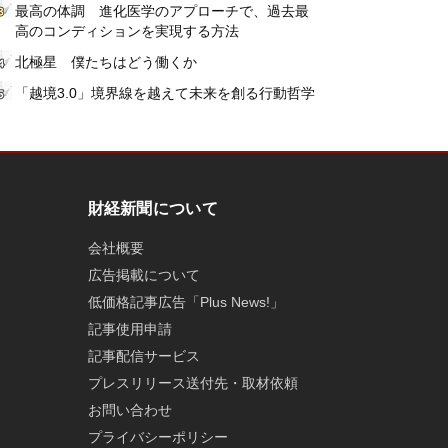
最高の体調 進化医学のアプローチで、過去最
高のコンディションを実現する方法
北極星 僕たちはどう働くか
「越境3.0」境界線を越えて未来を創る行動哲学
財経新聞について
会社概要
広告掲載について
低価格記事広告「Plus News!」
記事使用申請
記事配信サービス
プレスリリース送付先・取材依頼
お問い合わせ
プライバシーポリシー