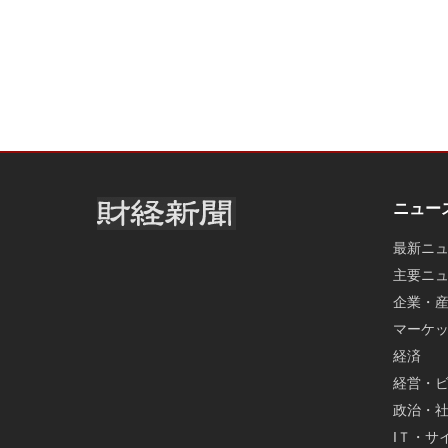
ニュー
最新ニ
主要ニ
企業・
マーケ
経済
経営・
政治・
IＴ・サ