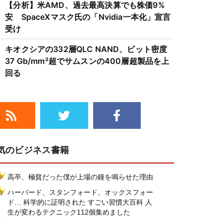
【分析】米AMD、過去最高決算でも株価9%
安 SpaceXマスク氏の「Nvidia一本化」宣言
受け
キオクシアの332層QLC NAND、ビット密度
37 Gb/mm²超でサムスンの400層超製品を上
回る
気のビジネス書籍
高卒、極貧だった僕が上場の鐘を鳴らせた理由
ハーバード、スタンフォード、オックスフォー
ド… 科学的に証明された すごい習慣大百科 人
生が変わるテクニック112個集めました