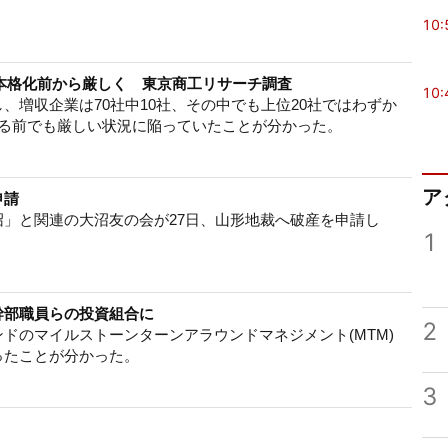
10:
ナ本格化前から厳しく 東京商工リサーチ調査
10:
増収企業は70社中10社、その中でも上位20社ではわずか
する前でも厳しい状況に陥っていたことが分かった。
ア
申請
」と関連の大沼友の会が27日、山形地裁へ破産を申請し
1
幹部職員らの投資組合に
2
ドのマイルストーンターンアラウンドマネジメント(MTM)
ったことが分かった。
3