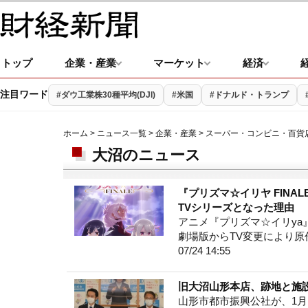
トップ
企業・産業
マーケット
経済
注目ワード
#ダウ工業株30種平均(DJI)
#米国
#ドナルド・トランプ
ホーム
>
ニュース一覧
>
企業・産業
>
スーパー・コンビニ・百貨
大沼のニュース
『プリズマ☆イリヤ FINA
TVシリーズとなった理由
アニメ『プリズマ☆イリya』
劇場版からTV変更により
07/24 14:55
旧大沼山形本店、跡地と施
山形市都市振興公社が、1