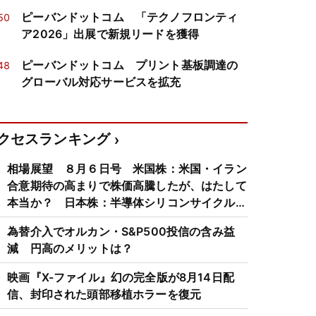
ピーバンドットコム 「テクノフロンティ
50
ア2026」出展で新規リードを獲得
ピーバンドットコム プリント基板調達の
48
グローバル対応サービスを拡充
クセスランキング
相場展望 ８月６日号 米国株：米国・イラン
合意期待の高まりで株価高騰したが、はたして
本当か？ 日本株：半導体シリコンサイクルは
3～4年周期で好・不況を繰り返すため注意
為替介入でオルカン・S&P500投信の含み益
減 円高のメリットは？
映画『X-ファイル』幻の完全版が8月14日配
信、封印された頭部移植ホラーを復元