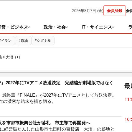
2026年8月7日 (金)
会員登録
会
経営・ビジネス
政治・社会
IT・サイエンス
#イラン
#原油
#シグナル
店
> 大沼（1）
LE』2027年にTVアニメ放送決定 完結編が劇場版ではなく
最
最終章『FINALE』が2027年にTVアニメとして放送決定。
11:
原作の濃密な結末を描き切る。
10:
設を市都市振興公社が落札 市主導で再開発へ
月に経営破たんした山形市七日町の百貨店「大沼」の跡地と