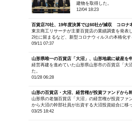
建物を取得した。
12/04 18:23
百貨店70社、19年度決算では60社が減収 コロ
東京商工リサーチが主要百貨店の業績調査を発表し、
2社に留まるなど、新型コロナウィルスの本格化
09/11 07:37
山形県唯一の百貨店「大沼」、山形地裁に破産を
経営再建を進めていた山形県山形市の百貨店「大沼
た。
01/28 06:28
山形の百貨店・大沼、経営権が投資ファンドから
山形県の老舗百貨店「大沼」の経営権が投資ファン
から大沼の幹部社員が出資する大沼投資組合に移
03/25 18:42