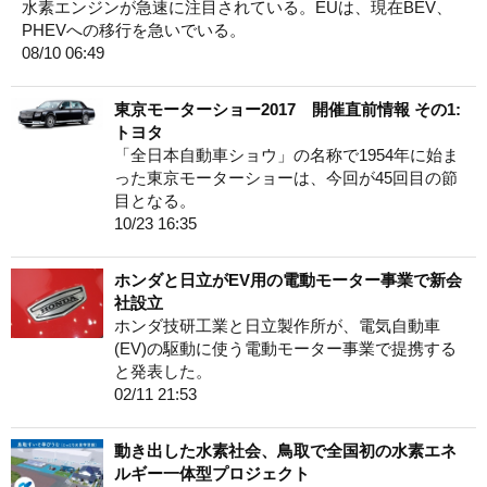
水素エンジンが急速に注目されている。EUは、現在BEV、
PHEVへの移行を急いでいる。
08/10 06:49
東京モーターショー2017 開催直前情報 その1:
トヨタ
「全日本自動車ショウ」の名称で1954年に始ま
った東京モーターショーは、今回が45回目の節
目となる。
10/23 16:35
ホンダと日立がEV用の電動モーター事業で新会
社設立
ホンダ技研工業と日立製作所が、電気自動車
(EV)の駆動に使う電動モーター事業で提携する
と発表した。
02/11 21:53
動き出した水素社会、鳥取で全国初の水素エネ
ルギー一体型プロジェクト