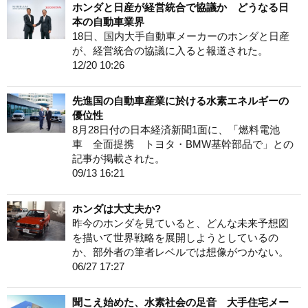
ホンダと日産が経営統合で協議か どうなる日
本の自動車業界
18日、国内大手自動車メーカーのホンダと日産
が、経営統合の協議に入ると報道された。
12/20 10:26
先進国の自動車産業に於ける水素エネルギーの
優位性
8月28日付の日本経済新聞1面に、「燃料電池
車 全面提携 トヨタ・BMW基幹部品で」との
記事が掲載された。
09/13 16:21
ホンダは大丈夫か?
昨今のホンダを見ていると、どんな未来予想図
を描いて世界戦略を展開しようとしているの
か、部外者の筆者レベルでは想像がつかない。
06/27 17:27
聞こえ始めた、水素社会の足音 大手住宅メー