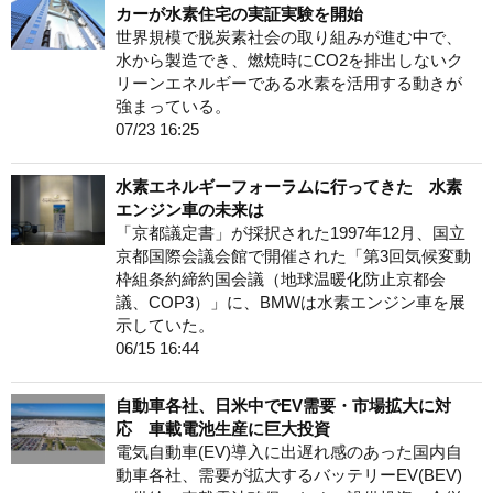
カーが水素住宅の実証実験を開始
世界規模で脱炭素社会の取り組みが進む中で、
水から製造でき、燃焼時にCO2を排出しないク
リーンエネルギーである水素を活用する動きが
強まっている。
07/23 16:25
水素エネルギーフォーラムに行ってきた 水素
エンジン車の未来は
「京都議定書」が採択された1997年12月、国立
京都国際会議会館で開催された「第3回気候変動
枠組条約締約国会議（地球温暖化防止京都会
議、COP3）」に、BMWは水素エンジン車を展
示していた。
06/15 16:44
自動車各社、日米中でEV需要・市場拡大に対
応 車載電池生産に巨大投資
電気自動車(EV)導入に出遅れ感のあった国内自
動車各社、需要が拡大するバッテリーEV(BEV)