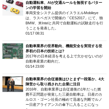
自動運転車、AIが交通ルールを無視するパター
ンの学習を開始
車両安全システム提供のイスラエルMobileye
は、ラスベガスで開催の「CES2017」にて、独
BMW、米Intelと共同で自動運転の試験走行を行
うことを発表した。
01/17 08:31
自動車業界の世界動向、機能安全を実現する世
界初の日本の技術とは?
2017年の日本経済を考える上で欠かせないのが
自動車産業の動向だ。
01/14 23:00
自動車業界の合従連衡はひとまず一段落か、4大
陣営から取り残された企業に注目
2016年、自動車業界は合従連衡の1年だった燃
費不正問題が発覚した三菱自動車は、日産のカ
ルロス・ゴーン社長の極めて迅速な判断でルノ
ー日産アライアンスの傘下に入ることになっ