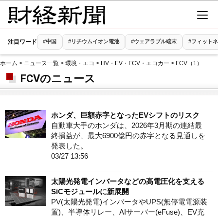
注目ワード
#中国
#リチウムイオン電池
#ウェアラブル端末
#フィット
ホーム
>
ニュース一覧
>
環境・エコ
>
HV・EV・FCV・エコカー
> FCV（1）
FCVのニュース
ホンダ、巨額赤字となったEVシフトのリスク
自動車大手のホンダは、2026年3月期の連結最
終損益が、最大6900億円の赤字となる見通しを
発表した。
03/27 13:56
太陽光発電インバータなどの高電圧化を支える
SiCモジュールに新展開
PV(太陽光発電)インバータやUPS(無停電電源装
置)、半導体リレー、AIサーバー(eFuse)、EV充