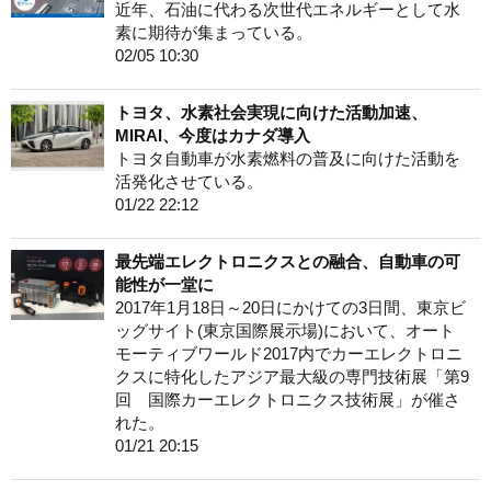
近年、石油に代わる次世代エネルギーとして水
素に期待が集まっている。
02/05 10:30
トヨタ、水素社会実現に向けた活動加速、
MIRAI、今度はカナダ導入
トヨタ自動車が水素燃料の普及に向けた活動を
活発化させている。
01/22 22:12
最先端エレクトロニクスとの融合、自動車の可
能性が一堂に
2017年1月18日～20日にかけての3日間、東京ビ
ッグサイト(東京国際展示場)において、オート
モーティブワールド2017内でカーエレクトロニ
クスに特化したアジア最大級の専門技術展「第9
回 国際カーエレクトロニクス技術展」が催さ
れた。
01/21 20:15