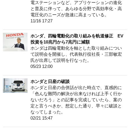
電ステーションなど、アプリケーションの進化
と普及に伴って、あらゆる分野で高効率化・高
電圧化のニーズが急速に高まっている。
11/16 17:27
ホンダ、四輪電動化の取り組みを軌道修正 EV
投資を10兆円から7兆円に減額
ホンダは四輪電動化を軸とした取り組みについ
て説明会を開催し、代表執行役社長・三部敏宏
氏が出席して説明を行なった。
05/23 12:00
ホンダと日産の破談
ホンダと日産の合併話が出た時点で、直感的に
「色んな難問の解決が出来なければ上手く行か
ないだろう」との記事を完成していたら、案の
定と言うべきか、想定した通り、早々に破談と
なってしまった。
02/21 15:47