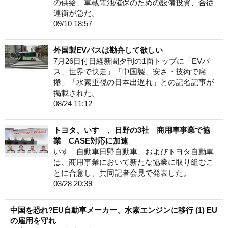
の供給、車載電池確保のための設備投資、合従
連衡が急だ。
09/10 18:57
外国製EVバスは勘弁して欲しい
7月26日付日経新聞夕刊の1面トップに「EVバ
ス、世界で快走」「中国製、安さ・技術で席
捲」「水素重視の日本出遅れ」との記名記事が
掲載された。
08/24 11:12
トヨタ、いすゞ、日野の3社 商用車事業で協
業 CASE対応に加速
いすゞ自動車日野自動車、およびトヨタ自動車
は、商用事業において新たな協業に取り組むこ
とに合意し、共同記者会見で発表した。
03/28 20:39
中国を恐れ?EU自動車メーカー、水素エンジンに移行 (1) EU
の雇用を守れ